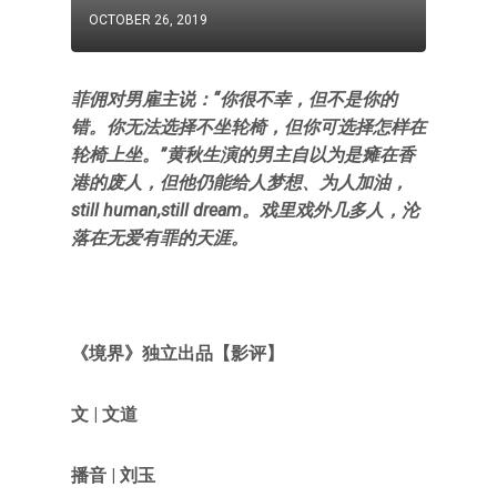
OCTOBER 26, 2019
菲佣对男雇主说：“你很不幸，但不是你的
错。你无法选择不坐轮椅，但你可选择怎样在
轮椅上坐。”黄秋生演的男主自以为是瘫在香
港的废人，但他仍能给人梦想、为人加油，
still human,still dream。戏里戏外几多人，沦
落在无爱有罪的天涯。
《境界》独立出品【影评】
文 | 文道
播音 | 刘玉