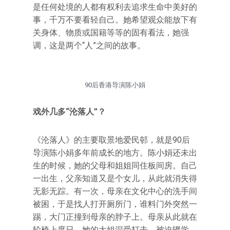
是任何处境的人都有权利去追求生命中美好的
事，千万不要看轻自己。她希望观众能放下有
关身体、物质或国籍等等的固有看法，她强
调，这是两个“人”之间的故事。
90后香港导演陈小娟
戏外几多“沦落人”？
《沦落人》的主要取景地爱民邨，就是90后
导演陈小娟多年前成长的地方。陈小娟还未出
生的时候，她的父母和姐姐同住板间房。自己
一出生，父亲知道又是个女儿，从此就消失得
无影无踪。有一次，母亲在文化中心的洗手间
被困，于是找人打开厕所门，谁料门外突然一
踢，大门正撞到母亲的脖子上。母亲从此就在
轮椅上度日，她的大姐深受打击，被迫辍学。