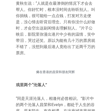
黄秋生说：“人就是在最潦倒的情况下才会去
帮人。你好忙时，根本没时间去聆听别人。叫
你捐钱，很可能给一点点钱，打发对方走便
是，没心情去听背后理念。只有你没什么好做
时，才会空出这副闲情去理解别人。”片子公
映后，影院里弥漫出港片中少有的温情，笑中
带泪，哭过还笑。原以为能有几十万的票房就
不错了，没想到最后港人竟给出了近两千万的
票房。
瘫在香港的昌荣和朋友阿辉
戏里两个“沦落人”
“同是天涯沦落人，相逢何必曾相识。”影片中
的两个沦落人昌荣和Evelyn，都处于人生的谷
底，原本陌生，有幸相遇，在这座城市里就把