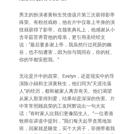
男主的扮演者黄秋生凭借该片第三次获得影帝
殊荣。有粉丝戏称，他在片中仅靠上半身的演
技就获得了影帝。在颁奖典礼上，他感谢从小
含辛茹苦养育他的母亲，更引用圣经经文
说：“最后要多谢上帝，我虽然行过死荫的幽
谷，也不怕遭害，因为你与我同在，你的杖、
你的竿都安慰我。”
无论是片中的昌荣、Evelyn，还是现实中的导
演陈小娟和主演黄秋生，他们同为“天涯沦落
人”的经历，都和被家人离弃有关。他们渴望
从家人那里得到爱，结果却是深深的伤害。片
中常常照顾昌荣的工友阿辉说出一句大实
话：“有时家人比我们更像陌生人。”一位香港
牧师在讲道中提到，“我们每天起早贪黑地加
班，回家就是睡觉，买个大房子，菲佣带着我