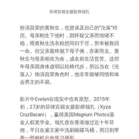
菲律宾籍女摄影师哉扎
扮演昌荣的黄秋生，也曾谈及自己的“沦落”经
历。母亲刚生下他时，因怀疑父亲而情绪不
稳，喂黄秋生洗衣粉想同归于尽，所幸被救回
一命。但父亲最终抛下母子俩，弃家而去。黄
秋生与母亲相依为命，成名前生活贫苦。这些
年母亲因身体虚弱以轮椅代步，所以当在《沦
落人》饰演昌荣角色时，他非常能够同情和体
会男主的不易。
影片中Evelyn在现实中也有原型。2015年
初，27岁的菲律宾籍女摄影师哉扎（Xyza
CruzBacani），赢得美国Magnum Photos基
金人权奖学金。哉扎曾在香港做过近十年菲
佣，平日在雇主家中洗刷碗碟马桶，周日则带
着一部相机出外学习摄影。