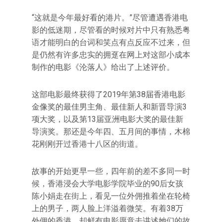
“这就是今年最好看的港片。”尽管遭遇香港电
影的低迷期，尽管看的时候对片中只有熟悉粤
语才能明白的台词和笑点有点反应不过来，但
是仍然有许多忠实的拥趸在网上对这部小成本
制作的电影《沦落人》给出了上述评价。
这部电影最终获得了2019年第38届香港电影
金像奖的最佳男主角、最佳新人和新晋导演3
项大奖，以及第13届亚洲电影大奖的最佳新
导演奖。那还是今年四、五月间的事情，木棉
花刚刚开过香港十八区的街道。
故事的开始更早一些，四年前的差不多同一时
候，香港浸会大学电影学院毕业的90后女孩
陈小娟走在街上，看见一位外佣推着坐在轮椅
上的男子，两人脸上洋溢着微笑。有着38万
外佣的香港，却鲜有电影愿意去讲述她们的故