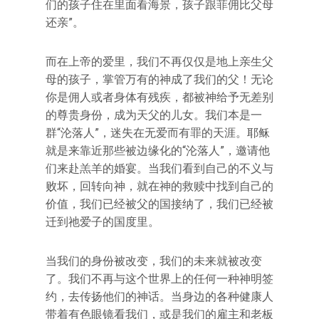
们的孩子住在里面看海景，孩子跟菲佣比父母
还亲”。
而在上帝的爱里，我们不再仅仅是地上亲生父
母的孩子，掌管万有的神成了我们的父！无论
你是佣人或者身体有残疾，都被神给予无差别
的尊贵身份，成为天父的儿女。我们本是一
群“沦落人”，迷失在无爱而有罪的天涯。耶稣
就是来靠近那些被边缘化的“沦落人”，邀请他
们来赴羔羊的婚宴。当我们看到自己的不义与
败坏，回转向神，就在神的救赎中找到自己的
价值，我们已经被父的国接纳了，我们已经被
迁到祂爱子的国度里。
当我们的身份被改变，我们的未来就被改变
了。我们不再与这个世界上的任何一种神明签
约，去传扬他们的神话。当身边的各种健康人
带着有色眼镜看我们，或是我们的雇主和老板