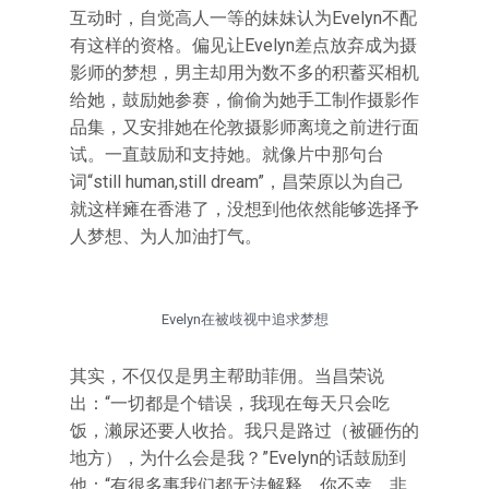
互动时，自觉高人一等的妹妹认为Evelyn不配
有这样的资格。偏见让Evelyn差点放弃成为摄
影师的梦想，男主却用为数不多的积蓄买相机
给她，鼓励她参赛，偷偷为她手工制作摄影作
品集，又安排她在伦敦摄影师离境之前进行面
试。一直鼓励和支持她。就像片中那句台
词“still human,still dream”，昌荣原以为自己
就这样瘫在香港了，没想到他依然能够选择予
人梦想、为人加油打气。
Evelyn在被歧视中追求梦想
其实，不仅仅是男主帮助菲佣。当昌荣说
出：“一切都是个错误，我现在每天只会吃
饭，濑尿还要人收拾。我只是路过（被砸伤的
地方），为什么会是我？”Evelyn的话鼓励到
他：“有很多事我们都无法解释，你不幸，非