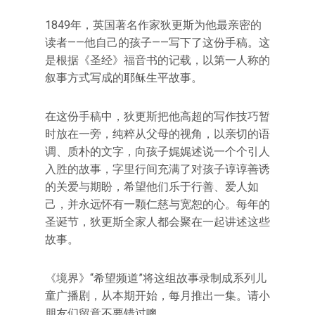
1849年，英国著名作家狄更斯为他最亲密的
读者——他自己的孩子——写下了这份手稿。这
是根据《圣经》福音书的记载，以第一人称的
叙事方式写成的耶稣生平故事。
在这份手稿中，狄更斯把他高超的写作技巧暂
时放在一旁，纯粹从父母的视角，以亲切的语
调、质朴的文字，向孩子娓娓述说一个个引人
入胜的故事，字里行间充满了对孩子谆谆善诱
的关爱与期盼，希望他们乐于行善、爱人如
己，并永远怀有一颗仁慈与宽恕的心。每年的
圣诞节，狄更斯全家人都会聚在一起讲述这些
故事。
《境界》“希望频道”将这组故事录制成系列儿
童广播剧，从本期开始，每月推出一集。请小
朋友们留意不要错过噢。