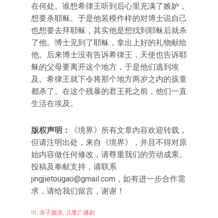
在何处。谁想希律王听到后心里充满了嫉妒，
想要杀耶稣。于是他装模作样的对博士说自己
也想要去拜耶稣，其实他是想找到耶稣后就杀
了他。博士见到了耶稣，拿出上好的礼物献给
他。后来博士没有告诉希律王，天使也告诉耶
稣的父母要离开这个地方，于是他们逃到埃
及。希律王就下令将那个地方两岁之内的孩童
都杀了。在这个残暴的君王死之前，他们一直
生活在埃及。
版权声明：
《境界》所有文章内容欢迎转载，
但请注明出处，来自《境界》，并且不得对原
始内容做任何修改，请尊重我们的劳动成果。
投稿及奉献支持，请联系
jingjietougao@gmail.com
，如有进一步合作需
求，请给我们留言，谢谢！
IN:
亲子频道
,
儿童广播剧