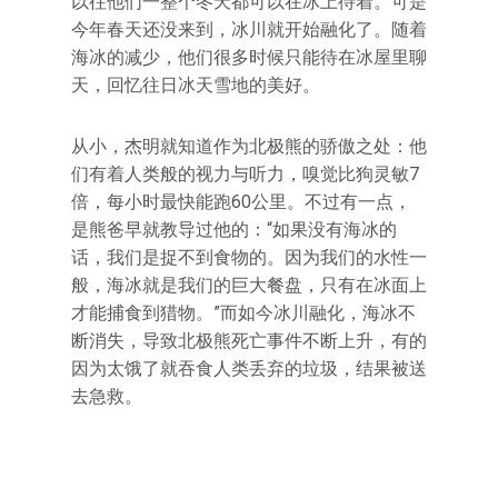
以往他们一整个冬天都可以在冰上待着。可是
今年春天还没来到，冰川就开始融化了。随着
海冰的减少，他们很多时候只能待在冰屋里聊
天，回忆往日冰天雪地的美好。
从小，杰明就知道作为北极熊的骄傲之处：他
们有着人类般的视力与听力，嗅觉比狗灵敏7
倍，每小时最快能跑60公里。不过有一点，
是熊爸早就教导过他的：“如果没有海冰的
话，我们是捉不到食物的。因为我们的水性一
般，海冰就是我们的巨大餐盘，只有在冰面上
才能捕食到猎物。”而如今冰川融化，海冰不
断消失，导致北极熊死亡事件不断上升，有的
因为太饿了就吞食人类丢弃的垃圾，结果被送
去急救。