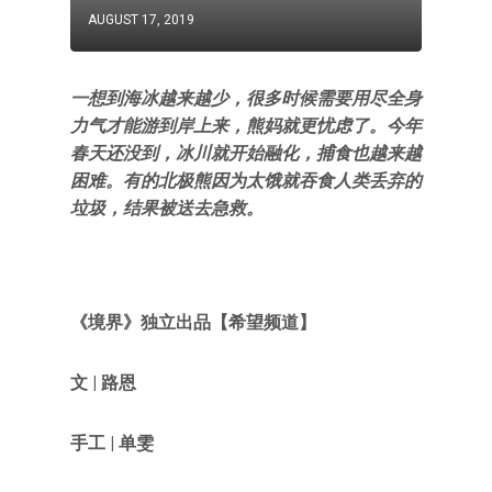
AUGUST 17, 2019
一想到海冰越来越少，很多时候需要用尽全身
力气才能游到岸上来，熊妈就更忧虑了。今年
春天还没到，冰川就开始融化，捕食也越来越
困难。有的北极熊因为太饿就吞食人类丢弃的
垃圾，结果被送去急救。
《境界》独立出品
【希望频道】
文 | 路恩
手工 | 单雯