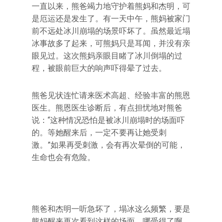
一直以来，熊爸竭力地守护着熊妈和杰明，可
是厄运还是发生了。有一天中午，熊妈被家门
前不远处冰川崩塌的场景吓坏了。虽然最近塌
冰事故多了起来，可熊妈只是耳闻，并没有亲
眼见过。这次熊妈亲眼目睹了冰川倒塌的过
程，被眼前巨大的响声吓得晕了过去。
熊爸见状连忙请来医术高超、经验丰富的熊恩
医生。熊恩医生诊断后，有点担忧地对熊爸
说：“这种情况恐怕是被冰川崩塌时的场面吓
的。等她醒来后，一定不要再让她受刺
激。”如果再受刺激，会有再次晕倒的可能，
生命也会有危险。
熊爸和杰明一听急坏了，塌冰这么频繁，要是
熊妈醒来再次看到这样的场面，哪受得了啊。