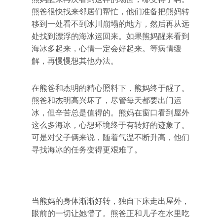
熊爸很快找来邻居们帮忙，他们准备把熊妈转
移到一处看不到冰川崩塌的地方，然后再从远
处找到漂浮的海冰运回来。如果熊妈醒来看到
海冰多起来，心情一定会好起来。等病情缓
解，再慢慢想其他办法。
在熊爸和杰明的精心照料下，熊妈终于醒了。
熊爸和杰明高兴坏了，尽管每天都要出门运
冰，但辛苦总是值得的。熊妈在窗口看到屋外
这么多海冰，心想环境终于有转好的迹象了。
可是对父子俩来说，随着气温不断升高，他们
寻找海冰的任务变得更艰难了。
当熊妈的身体渐渐好转，独自下床走出屋外，
眼前的一切让她懵了。熊爸正和儿子在水里吃