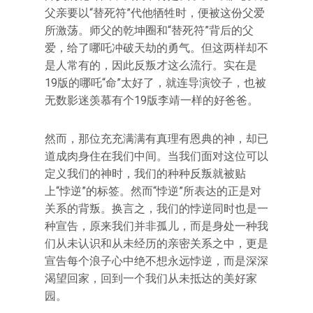
父亲要以“替死符”代他牺牲时，便被这份父爱
所激荡。师父的乾坤圈和“替死符”背后的父
爱，给了哪吒冲破天劫的勇气。但这两样却不
是人常有的，因此反叛才这么流行。实在是
19版的哪吒“命”太好了，就连导演饺子，也被
无数影迷羡慕有个19版李靖一样的好爸爸。
然而，那位充充满满有真理有恩典的神，却已
道成肉身住在我们中间。当我们面对这位可以
定义我们的神时，我们的种种反叛就被贴
上“悖逆”的标签。然而“悖逆”所表达的正是对
关系的背叛。换言之，我们的悖逆同时也是一
种宣告，原来我们并非孤儿，而是身处一种我
们从未认识和从未经历的亲密关系之中，更是
宣告每个浪子心中绝不想永远悖逆，而是深深
渴望回家，回到一个我们从未抵达的美好家
园。