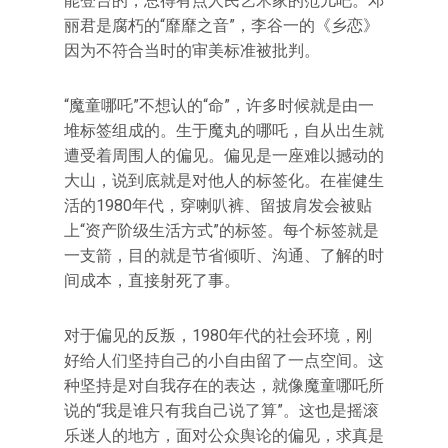
能登台的，总得有点人民艺术家的范儿吧。邓
丽君是腐朽的“靡靡之音”，李谷一的《乡恋》
因为不符合当时的审美标准被批判。
“魔童哪吒”不想认的“命”，许多时候就是由一
堆标签组成的。生于魔丸的哪吒，自从出生就
遭受着周围人的偏见。偏见是一座难以撼动的
大山，说到底就是对他人的标签化。在崔健生
活的1980年代，穿喇叭裤、留披肩发会被贴
上“资产阶级生活方式”的标签。每个标签就是
一支箭，目的就是节省倾听、沟通、了解的时
间成本，直接射死了事。
对于偏见的反叛，1980年代的社会环境，刚
好给人们坚持自己的小自由留了一点空间。这
种坚持是对自我存在的表达，就像魔童哪吒所
说的“我是谁只有我自己说了算”。这也是摇滚
乐迷人的地方，面对公众舆论的偏见，求真是