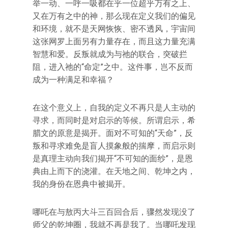
举一动、一呼一吸都在乎一位超乎万有之上、
又在万有之中的神，那么现在定义我们的偏见
和环境，就不是天网恢恢、密不透风，宇宙间
这张网罗上面另有力量存在，而且这力量充满
智慧和爱。反叛就成为与祂的联合，突破拦
阻，进入祂的“命定”之中。这件事，岂不反而
成为一种满足和幸福？
在这个意义上，自我的定义不再只是人主动的
寻求，而同时是对启示的等候。所谓启示，希
腊文的原意是揭开。面对不可知的“天命”，反
叛和寻求难免是盲人摸象般的揣摩，而启示则
是真理主动向我们揭开“不可知的面纱”，是恩
典由上而下的浇灌。在天地之间、乾坤之内，
我的身份在恩典中被揭开。
哪吒在与敖丙大斗三百回合后，骤然发现没了
师父的乾坤圈，我就不再是我了。当哪吒发现