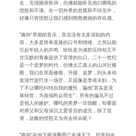
名，无须摘录歌词，仿佛就能听见他们嘶吼的
愤怒和不满。在一切外界的忽视和不待见中，
好像只有愤怒让我们感到熊熊燃烧的存在感。
“痛仰”早期的音乐，其实没有太多深刻的内
容，大多是简单直接的口号和情绪。之所以能
引起年轻人的共鸣，恰恰是为满腔压抑却又不
甘沉默的青春提供了宣泄的出口。二十一世纪
是一个造梦的时代，仿佛太乙真人的山河社稷
图，我们在里面修炼、升级、追梦，到头来却
发现竹篮打水一场空。又或像是李靖夫妇，为
了不让哪吒纠结自我的魔性，骗他“其实是灵
珠转世，为造福民众而生”，所有的偏见不过
是他人的嫉妒。哪吒的美梦一旦惊醒，却要面
对师父和父母深沉之爱背后的虚无，除了宣
泄，这般的愤怒又当何去何从呢？
“痛仰”在地下摇滚圈早已名满天下，却直到今