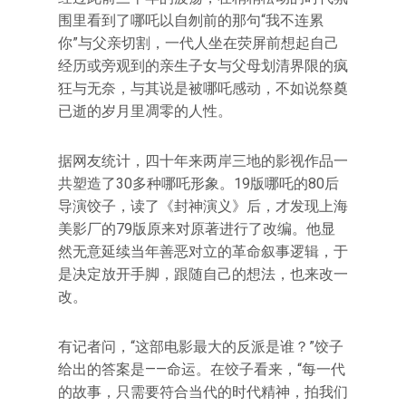
围里看到了哪吒以自刎前的那句“我不连累
你”与父亲切割，一代人坐在荧屏前想起自己
经历或旁观到的亲生子女与父母划清界限的疯
狂与无奈，与其说是被哪吒感动，不如说祭奠
已逝的岁月里凋零的人性。
据网友统计，四十年来两岸三地的影视作品一
共塑造了30多种哪吒形象。19版哪吒的80后
导演饺子，读了《封神演义》后，才发现上海
美影厂的79版原来对原著进行了改编。他显
然无意延续当年善恶对立的革命叙事逻辑，于
是决定放开手脚，跟随自己的想法，也来改一
改。
有记者问，“这部电影最大的反派是谁？”饺子
给出的答案是——命运。在饺子看来，“每一代
的故事，只需要符合当代的时代精神，拍我们