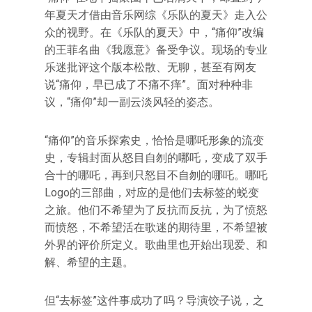
年夏天才借由音乐网综《乐队的夏天》走入公
众的视野。在《乐队的夏天》中，“痛仰”改编
的王菲名曲《我愿意》备受争议。现场的专业
乐迷批评这个版本松散、无聊，甚至有网友
说“痛仰，早已成了不痛不痒”。面对种种非
议，“痛仰”却一副云淡风轻的姿态。
“痛仰”的音乐探索史，恰恰是哪吒形象的流变
史，专辑封面从怒目自刎的哪吒，变成了双手
合十的哪吒，再到只怒目不自刎的哪吒。哪吒
Logo的三部曲，对应的是他们去标签的蜕变
之旅。他们不希望为了反抗而反抗，为了愤怒
而愤怒，不希望活在歌迷的期待里，不希望被
外界的评价所定义。歌曲里也开始出现爱、和
解、希望的主题。
但“去标签”这件事成功了吗？导演饺子说，之