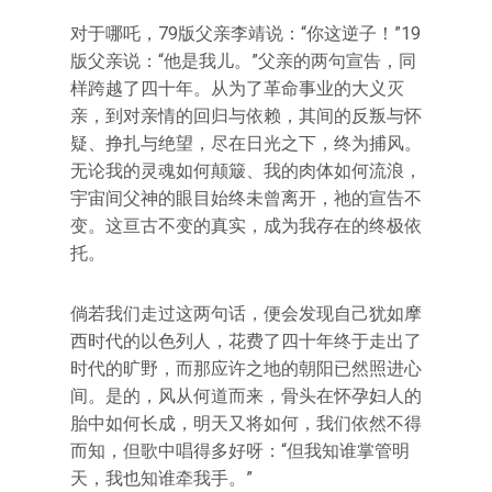
对于哪吒，79版父亲李靖说：“你这逆子！”19
版父亲说：“他是我儿。”父亲的两句宣告，同
样跨越了四十年。从为了革命事业的大义灭
亲，到对亲情的回归与依赖，其间的反叛与怀
疑、挣扎与绝望，尽在日光之下，终为捕风。
无论我的灵魂如何颠簸、我的肉体如何流浪，
宇宙间父神的眼目始终未曾离开，祂的宣告不
变。这亘古不变的真实，成为我存在的终极依
托。
倘若我们走过这两句话，便会发现自己犹如摩
西时代的以色列人，花费了四十年终于走出了
时代的旷野，而那应许之地的朝阳已然照进心
间。是的，风从何道而来，骨头在怀孕妇人的
胎中如何长成，明天又将如何，我们依然不得
而知，但歌中唱得多好呀：“但我知谁掌管明
天，我也知谁牵我手。”