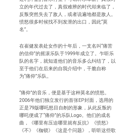
立的年代过去了，真假难辨的时代却来临了，
反叛突然失去了敌人，或者说遍地都是敌人。
愤怒很多时候找不到发泄的出口，因此“莫
名”。
在崔健发表处女作的十年后，一支名叫“痛苦
的信仰”的摇滚乐队于1999年成立了。乍听乐
队的名字，就知道他们的音乐多么纠结了，以
至于他们在后来的自我介绍中，干脆自称
为“痛仰”乐队。
“痛仰”的音乐，便是基于这种莫名的愤怒。
2006年他们独立发行的首张EP封面，选用的
正是79版哪吒怒目自刎的形象，从此反叛的
哪吒便成了“痛仰”的乐队Logo。他们的成名
曲，《哪里有压迫哪里就有反抗》《愤怒》
《不》《枷锁》《这是个问题》，听听这些歌