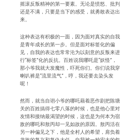
摇滚反叛精神的第一要素。无论是愤怒、批判
还是不满，只要是当下的感受，就勇敢表达出
来。
这种表达有积极的一面，因为面对真实的自我
是青年成长的第一步。但是面对标签化的偏
见，自我的表达也常常沦为以刻意的反叛来进
行“标签”化的反抗。百姓说我哪吒是“妖怪”，
那小爷我就大发魔性，吓死你们。你们说我穿
喇叭裤是“流里流气”，哼，我还要去染头发
呢！
然而，就当自诩小爷的哪吒藉着恶作剧把陈塘
关的百姓搞得七零八落的时候，也是他心里对
友情和接纳最渴望的时候，这也是为何本为宿
敌的哪吒和敖丙却一见如故的原因。敖丙活在
另一种偏见之下，他是全村人的希望，肩负着
龙族的复兴和复仇大任，自我被一种宏大的叙