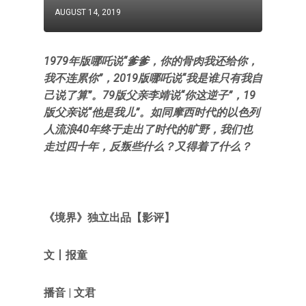
AUGUST 14, 2019
1979年版哪吒说“爹爹，你的骨肉我还给你，
我不连累你”，2019版哪吒说“我是谁只有我自
己说了算”。79版父亲李靖说“你这逆子”，19
版父亲说“他是我儿”。如同摩西时代的以色列
人流浪40年终于走出了时代的旷野，我们也
走过四十年，反叛些什么？又得着了什么？
《境界》独立出品【影评】
文丨报童
播音 | 文君