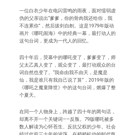
一位白衣少年在电闪雷鸣的雨夜，面对懦弱虚
伪的父亲说出“爹爹，你的骨肉我还给你，我
不连累你”，然后拔剑自刎。这是1979年版动
画片《哪吒闹海》中的经典一幕，最打动人的
这句台词，更成为一代人的回忆。
四十年后，荧幕中的哪吒变了，爹爹变了，师
父太乙真人变了，观众变了，最打动观众的台
词自然也变了。“我命由我不由天，是魔是
仙，我是谁只有我自己说了算”，2019年版的
《哪吒之魔童降世》中的这句台词，燃爆了整
个夏天。
在同一个人物身上，跨越了四十年的两句话，
却离不开一个关键词——反叛。79版哪吒被多
数人解读为心怀苍生、反抗父权的少年。社会
经过此前三十年的波荡，在稍稍松动的时代氛