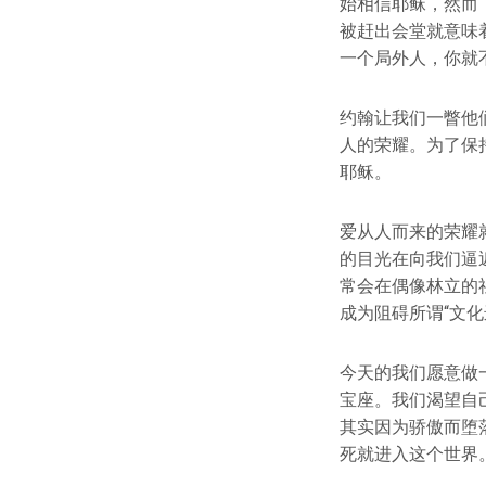
始相信耶稣，然而
被赶出会堂就意味
一个局外人，你就
约翰让我们一瞥他
人的荣耀。为了保
耶稣。
爱从人而来的荣耀
的目光在向我们逼
常会在偶像林立的
成为阻碍所谓“文化
今天的我们愿意做
宝座。我们渴望自
其实因为骄傲而堕
死就进入这个世界