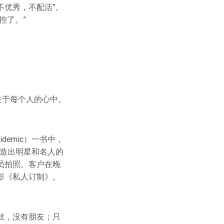
不优秀，不配活”。
控了。”
在于每个人的心中。
pidemic）一书中，
打造出明星和名人的
员拍照。客户在晚
影《私人订制》。
丝，没有朋友；只