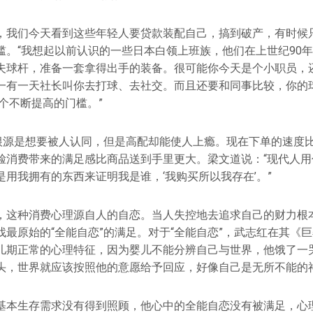
，我们今天看到这些年轻人要贷款装配自己，搞到破产，有时候
槛。“我想起以前认识的一些日本白领上班族，他们在上世纪90
夫球杆，准备一套拿得出手的装备。很可能你今天是个小职员，
一有一天社长叫你去打球、去社交。而且还要和同事比较，你的
个不断提高的门槛。”
的根源是想要被人认同，但是高配却能使人上瘾。现在下单的速度
脸消费带来的满足感比商品送到手里更大。梁文道说：“现代人用
用我拥有的东西来证明我是谁，‘我购买所以我存在’。”
，这种消费心理源自人的自恋。当人失控地去追求自己的财力根
找最原始的“全能自恋”的满足。对于“全能自恋”，武志红在其《
儿期正常的心理特征，因为婴儿不能分辨自己与世界，他饿了一
头，世界就应该按照他的意愿给予回应，好像自己是无所不能的
基本生存需求没有得到照顾，他心中的全能自恋没有被满足，心