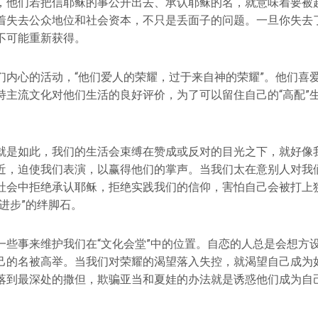
，他们若把信耶稣的事公开出去、承认耶稣的名，就意味着要被
着失去公众地位和社会资本，不只是丢面子的问题。一旦你失去
不可能重新获得。
们内心的活动，“他们爱人的荣耀，过于来自神的荣耀”。他们喜
持主流文化对他们生活的良好评价，为了可以留住自己的“高配”生
就是如此，我们的生活会束缚在赞成或反对的目光之下，就好像
近，迫使我们表演，以赢得他们的掌声。当我们太在意别人对我
社会中拒绝承认耶稣，拒绝实践我们的信仰，害怕自己会被打上
进步”的绊脚石。
一些事来维护我们在“文化会堂”中的位置。自恋的人总是会想方
己的名被高举。当我们对荣耀的渴望落入失控，就渴望自己成为
落到最深处的撒但，欺骗亚当和夏娃的办法就是诱惑他们成为自
。