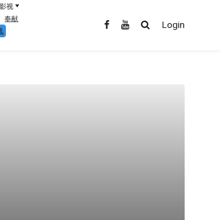
影视
奉献
Login
线