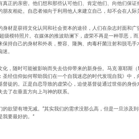
有真正的亲密。他们想和那些认可他们、肯定他们、向他们保证
的朋友相处。自恋者倾向于利用他人来建立自己，却不会在人际
的身材是获得文化认同和社会资本的途径，人们在杂志封面和广
的超级模特照片。在媒体的推波助澜下，虚荣不再是一种罪恶，而
来保持自己的身材和外表，整容、隆胸、肉毒杆菌注射和脱毛手
痴迷。
化，随时可能被影响而失去信仰带来的新身份。马克·塞耶斯（Mark
：圣经信仰如何帮助我们在一个自我迷恋的时代发现自我》中，
基督徒的。正是自恋导致的虚荣心，迫使基督徒通过世俗的身份
失去了在垂直方向上与神的联系。
们的欲望有增无减。“其实我们的需求没那么高，但是一旦涉及到
是我要最好的。”