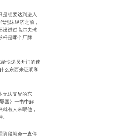
只是想要达到进入
年代泡沫经济之前，
还没进过高尔夫球
球杆是哪个厂牌
比给快递员开门的速
什么东西来证明和
本无法支配的东
巨婴国》一书中解
哭就有人来喂他，
神。
理阶段就会一直停