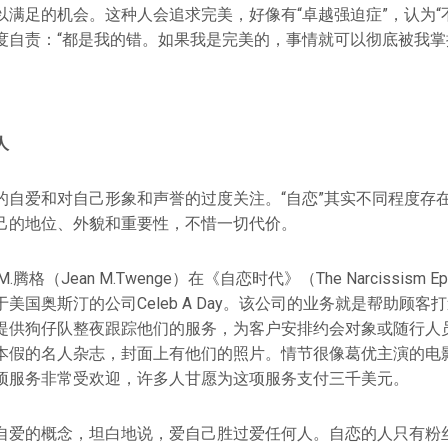
以满足的机会。这种人会追求完美，好像有“卓越强迫症”，认为“
度自责：“都是我的错。如果我是完美的，事情就可以彻底被我掌
人
的自爱和对自己形象和声誉的过度关注。“自恋”其实不同程度存
己的地位、外貌和重要性，不惜一切代价。
格（Jean M.Twenge）在《自恋时代》（The Narcissism E
美国奥斯汀的公司Celeb A Day。该公司的业务就是帮助顾客
提供狗仔队整夜跟踪他们的服务，为客户安排约会对象或随行人
本假的名人杂志，封面上有他们的照片。情节很像葛优主演的电
项服务非常受欢迎，许多人甘愿为这项服务支付三千美元。
自爱的概念，坦白地说，爱自己胜过爱任何人。自恋的人只有粉