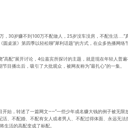
万，30岁赚不到100万不配做人，25岁没车没房，不配生活……”
，《圆桌派》第四季以轻松聊“犀利话题”的方式，在众多热播网络
绕“高配”展开讨论，4位嘉宾所探讨的主题，就是现在年轻人普
期节目播出后，吸引了大批观众，被网友称为“最扎心”的一集。
目开始，转述了一篇网文——“一些少年成名赚大钱的例子被无限
配活、不配婚、不配有女人或者男人、不配过得体面、永远无法
人将生活的高配变成了标配。