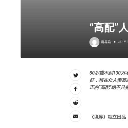
“高配”
境界君
JULY 
30岁赚不到100
好，想在众人羡慕
正的“高配”绝不只
《境界》
独立出品