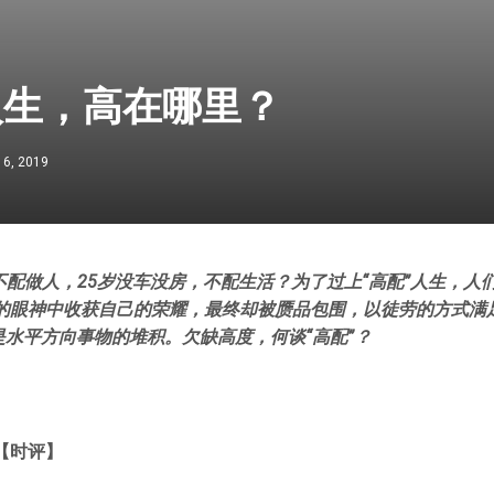
人生，高在哪里？
16, 2019
万不配做人，25岁没车没房，不配生活？为了过上“高配”人生，人
的眼神中收获自己的荣耀，最终却被赝品包围，以徒劳的方式满
是水平方向事物的堆积。欠缺高度，何谈“高配”？
【时评】