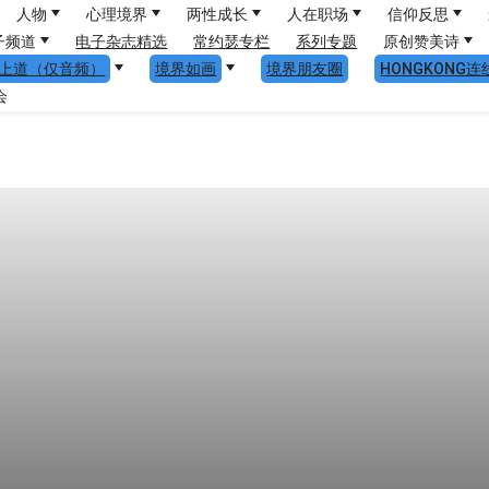
人物
心理境界
两性成长
人在职场
信仰反思
子频道
电子杂志精选
常约瑟专栏
系列专题
原创赞美诗
上道（仅音频）
境界如画
境界朋友圈
HONGKONG连
会