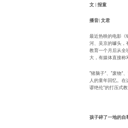
文 | 报童
播音| 文君
最近热映的电影《
河、吴京的噱头，
教育一个月后从全
大，有媒体直接称
“猪脑子”、“废物
人的童年回忆。在
谬绝伦”的打压式
孩子
碎了
一地的自