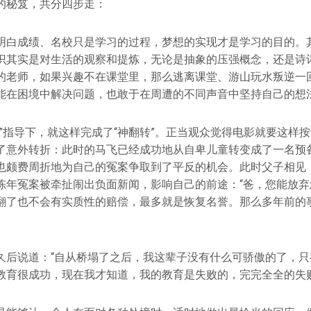
的秘笈，共分四步走：
明白成绩、名校只是学习的过程，梦想的实现才是学习的目的。
识其实是对生活的观察和提炼，无论是抽象的压强概念，还是诗
的老师，如果兴趣不在课堂里，那么逃离课堂、游山玩水叛逆一
能在困境中解决问题，也敢于在周遭的不同声音中坚持自己的想
笈”指导下，就这样完成了“神翻转”。正当观众觉得电影就要这样
了意外转折：此时的马飞已经成功地从自卑儿童转变成了一名预
也颇费周折地为自己的冤案争取到了平反的机会。此时父子相见
陈年冤案被牵扯闹出负面新闻，影响自己的前途：“爸，您能放弃
翻了也不会有实质性的赔偿，最多就是恢复名誉。那么多年前的
久后说道：“自从桥塌了之后，我这辈子没有什么可骄傲的了，只
教育很成功，现在我才知道，我的教育是失败的，完完全全的失败