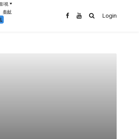
影视
奉献
Login
线