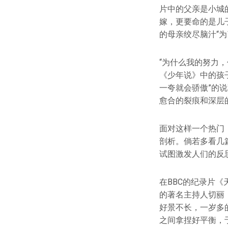
片中的父亲是小城
嫁，更要命的是儿
的母亲绞尽脑汁“
“为什么我的努力，
《少年说》中的孩
一夸就会骄傲”的
愈合的裂痕和深层
面对这样一个热门
剖析。倘若多看几
试图激发人们的反
在BBC的纪录片《
的著名主持人切丽（
好景不长，一岁多
之间拿捏好平衡，