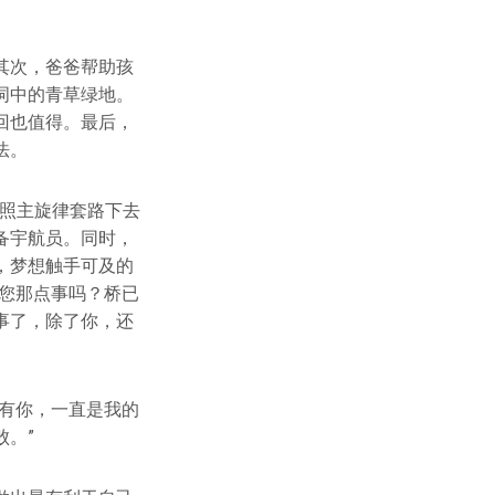
其次，爸爸帮助孩
词中的青草绿地。
回也值得。最后，
法。
按照主旋律套路下去
备宇航员。同时，
，梦想触手可及的
您那点事吗？桥已
事了，除了你，还
有你，一直是我的
。”