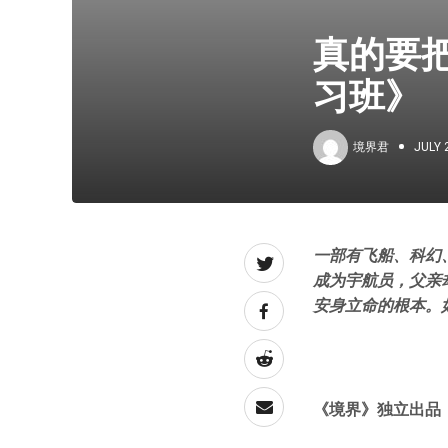
真的要
习班》
境界君
JULY 
一部有飞船、科幻
成为宇航员，父亲
安身立命的根本。
《境界》独立出品