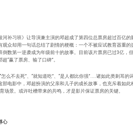
银河补习班》让导演兼主演的邓超成了第四位总票房超过百亿的
有观众却用一句话总结了剧情的梗概：一个不被应试教育器重的
班倒数第一逆袭成为年级前十的故事。目前该片票房已过3亿，
邓超“赢了票房、输了口碑”。
”、“怎么不去死”、“就知道吃”、“是人都比你强”……诸如此类刺耳
这部电影中，邓超扮演的父亲和儿子的成长故事，也充斥着如此种
教育场景。或许吐槽带来的共鸣，才是影片保证票房的关键。
尊心