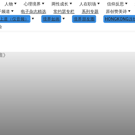
人物
心理境界
两性成长
人在职场
信仰反思
子频道
电子杂志精选
常约瑟专栏
系列专题
原创赞美诗
上道（仅音频）
境界如画
境界朋友圈
HONGKONG连
会