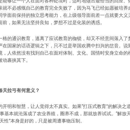
是能够让一个人在面对各种处境时，适时地做出最恰当的回应、
亲就不必感慨自己的教育完全失败了，因为马飞已经如愿被培养
同学面前保持的独立思考能力，在上级领导面前差一点就要大义
面前，如果无法坚持良知，梦想不过是化装的诱惑。
一格的通识教育，逃离了应试教育的枷锁，却又不经意间落入了
严在国家的话语逻辑之下，只不过是举国欢腾中扫兴的岔音。说
境，人依然没有找到自己在面对体制、文化、国情时安身立命的
被动裹挟其下。
每天拉弓有
何
意义
？
的开明和智慧，让人觉得太不真实。如果“打压式教育”的解决之道
件事基本就沦落成了农业养殖，圈养不成，那就放养试试。“解放天
“天性”本身是好的，只是被周遭事物压制。