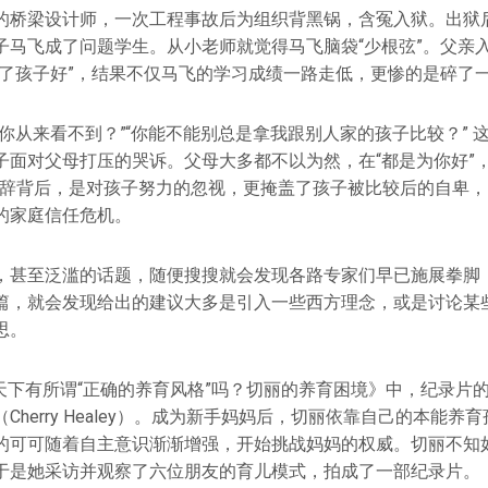
的桥梁设计师，一次工程事故后为组织背黑锅，含冤入狱。出狱
子马飞成了问题学生。从小老师就觉得马飞脑袋“少根弦”。父亲
为了孩子好”，结果不仅马飞的学习成绩一路走低，更惨的是碎了
你从来看不到？”“你能不能别总是拿我跟别人家的孩子比较？” 
子面对父母打压的哭诉。父母大多都不以为然，在“都是为你好”，
说辞背后，是对孩子努力的忽视，更掩盖了孩子被比较后的自卑
的家庭信任危机。
，甚至泛滥的话题，随便搜搜就会发现各路专家们早已施展拳脚
篇，就会发现给出的建议大多是引入一些西方理念，或是讨论某
思。
天下有所谓“正确的养育风格”吗？切丽的养育困境》中，纪录片的
Cherry Healey）。成为新手妈妈后，切丽依靠自己的本能养
的可可随着自主意识渐渐增强，开始挑战妈妈的权威。切丽不知
于是她采访并观察了六位朋友的育儿模式，拍成了一部纪录片。