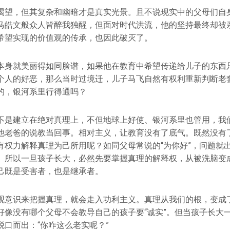
渴望，但其复杂和幽暗才是真实光景。且不说现实中的父母们自
马皓文般众人皆醉我独醒，但面对时代洪流，他的坚持最终却被
希望实现的价值观的传承，也因此破灭了。
本身就美丽得如同脸谱，如果他在教育中希望传递给儿子的东西
个人的好恶，那么当时过境迁，儿子马飞自然有权利重新判断老
的，银河系里行得通吗？
不是建立在绝对真理上，不但地球上好使、银河系里也管用，我
他老爸的说教当回事。相对主义，让教育没有了底气。既然没有
有权力解释真理为己所用呢？如同父母常说的“为你好”，问题就
。所以一旦孩子长大，必然先要掌握真理的解释权，从被洗脑变
己既是受害者，也是继承者。
观意识来把握真理，就会走入功利主义。真理从我们的根，变成
好像没有哪个父母不会教导自己的孩子要“诚实”。但当孩子长大
脱口而出：“你咋这么老实呢？”