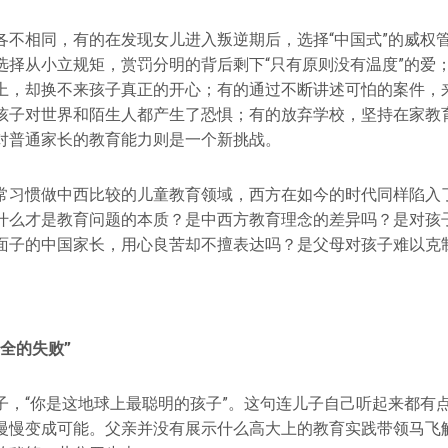
各不相同，有的在发现女儿进入叛逆期后，选择“中国式”的威权
选择从小立规矩，赏罚分明的背后剩下“只有原则没有温度”的爱
上，却换不来孩子真正的开心；有的通过不断讲述可怕的案件，
孩子对世界和陌生人都产生了恐惧；有的放弃学校，坚持在家教
对普通家长的教育能力则是一个新挑战。
常习惯做中西比较的儿童教育领域，西方在如今的时代同样陷入
什么才是教育问题的本质？是中西方教育理念的差异吗？是对孩
面子的中国家长，用心良苦却不擅表达吗？是父母对孩子难以克制
全的失败
”
子，“你是这地球上最聪明的孩子”。这句连儿子自己听起来都有
慢慢变成可能。父亲并没有展示什么高大上的教育实践带领马飞