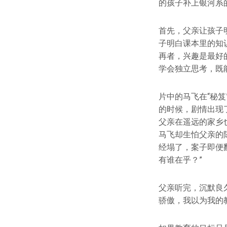
的孩子补上银河系
首先，父亲让孩子
子明白课本里的知
再者，兴趣是最好
学会独立思考，既
片中的马飞在“秘
的时候，剧情出现
父亲在遥远的家乡
马飞却生怕父亲的
经塌了，案子即便
有谁在乎？”
父亲听完，沉默良
骄傲，我以为我的