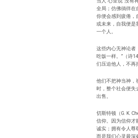
当人“心里说”没
全局；仿佛徜徉在
你便会感到疲倦，
或未来，自我便是
一个人。
这些内心无神论者
吃饭一样。”（诗
们压迫他人，不再
他们不把神当神，
时，整个社会便失
出售。
切斯特顿（G. K.
信仰。因为信仰才
诚实；拥有令人尊
而是我们心灵最深