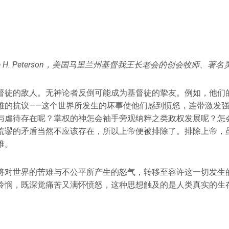
ne H. Peterson，美国马里兰州基督我王长老会的创会牧师、著
督徒的敌人。无神论者反倒可能成为基督徒的挚友。例如，他们
难的抗议——这个世界所发生的坏事使他们感到愤怒，连带激发强
与虐待存在呢？掌权的神怎会袖手旁观纳粹之类政权发展呢？怎
荒谬的矛盾当然不应该存在，所以上帝便被排除了。排除上帝，
难。
将对世界的苦难与不公平所产生的怒气，转移至容许这一切发生
怜悯，既深觉痛苦又满怀愤怒，这种思想触及的是人类真实的生