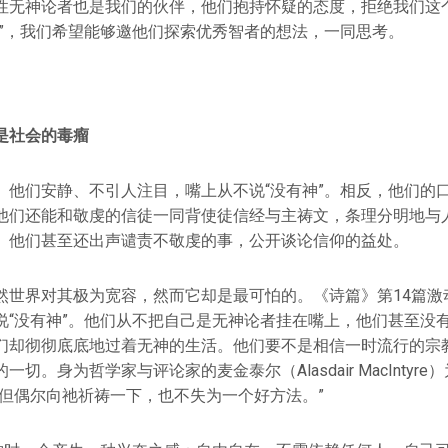
性无神论者也是我们的伙伴，他们抱持怀疑的态度，拒绝我们这
神”，我们希望能够邀他们探索优秀智者的想法，一同思考。
是社会的毒瘤
。他们安静、不引人注目，嘴上从不说“没有神”。相反，他们的
他们还能和敬虔的信徒一同背使徒信经与主祷文，条理分明地与
。他们甚至还出声谴责不敬虔的事，公开谈论信仰的益处。
然世界对其极为宽容，然而它却是最可怕的。《诗篇》第14篇激
说“没有神”。他们从不把自己是无神论者挂在嘴上，他们甚至没
们却彻彻底底地过着无神的生活。他们要不是相信一时流行的宗
切。身为哲学家与评论家的麦金泰尔（Alasdair MacIntyr
，但偶尔向祂祈祷一下，也不失为一个好方法。”