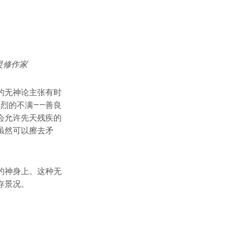
名灵修作家
的无神论主张有时
烈的不满——善良
会允许先天残疾的
虽然可以擦去矛
的神身上。这种无
存景况。