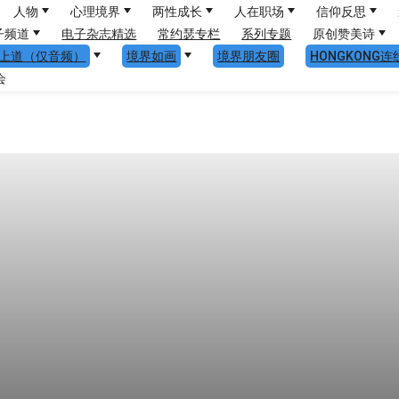
人物
心理境界
两性成长
人在职场
信仰反思
子频道
电子杂志精选
常约瑟专栏
系列专题
原创赞美诗
上道（仅音频）
境界如画
境界朋友圈
HONGKONG连
会