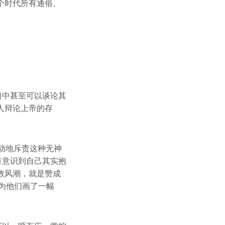
个时代所有通俗、
口中甚至可以谈论其
人辩论上帝的存
动地斥责这种无神
有意识到自己其实抱
教风潮，就是赞成
e）为他们画了一幅