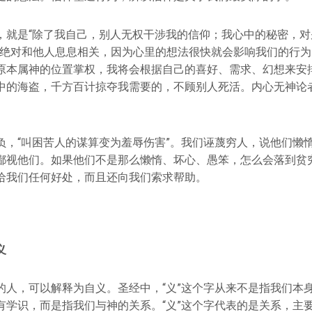
，就是“除了我自己，别人无权干涉我的信仰；我心中的秘密，对
仰绝对和他人息息相关，因为心里的想法很快就会影响我们的行
原本属神的位置掌权，我将会根据自己的喜好、需求、幻想来安
中的海盗，千方百计掠夺我需要的，不顾别人死活。内心无神论
负，“叫困苦人的谋算变为羞辱伤害”。我们诬蔑穷人，说他们懒
鄙视他们。如果他们不是那么懒惰、坏心、愚笨，怎么会落到贫
给我们任何好处，而且还向我们索求帮助。
义
的人，可以解释为自义。圣经中，“义”这个字从来不是指我们本
有学识，而是指我们与神的关系。“义”这个字代表的是关系，主