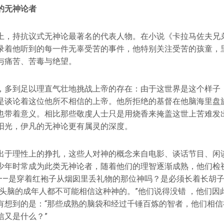
的无神论者
上，持抗议式无神论最著名的代表人物。在小说《卡拉马佐夫兄
录着他听到的每一件无辜受苦的事件，他特别关注受苦的孩童，
与痛苦、苦毒与绝望。
，多到足以理直气壮地挑战上帝的存在：由于这世界是这个样子
是谈论着这位他所不相信的上帝。他所拒绝的基督在他脑海里盘
也带着意义。相比那些敬虔人士只是用烧香来掩盖这世上苦难发
阳光，伊凡的无神论更有属灵的深度。
出于理性上的挣扎，这些人对神的概念来自电影、谈话节目、闲
少年时常成为此类无神论者，随着他们的理智逐渐成熟，他们检
——是穿着红袍子从烟囱里丢礼物的那位神吗？是必须长着长胡
有头脑的成年人都不可能相信这种神的。”他们说得没错 ，他们因
有想到的是：“那些成熟的脑袋和经过千锤百炼的智者，他们相信
信又是什么？”