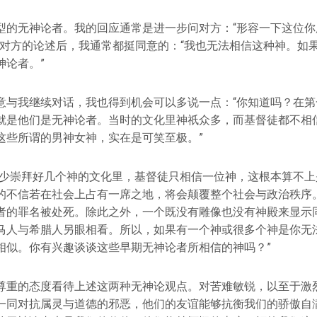
型的无神论者。我的回应通常是进一步问对方：“形容一下这位你
完对方的论述后，我通常都挺同意的：“我也无法相信这种神。如
神论者。”
意与我继续对话，我也得到机会可以多说一点：“你知道吗？在第
就是他们是无神论者。当时的文化里神祇众多，而基督徒都不相
这些所谓的男神女神，实在是可笑至极。”
至少崇拜好几个神的文化里，基督徒只相信一位神，这根本算不上是
的不信若在社会上占有一席之地，将会颠覆整个社会与政治秩序
者的罪名被处死。除此之外，一个既没有雕像也没有神殿来显示
马人与希腊人另眼相看。所以，如果有一个神或很多个神是你无
相似。你有兴趣谈谈这些早期无神论者所相信的神吗？”
尊重的态度看待上述这两种无神论观点。对苦难敏锐，以至于激
一同对抗属灵与道德的邪恶，他们的友谊能够抗衡我们的骄傲自