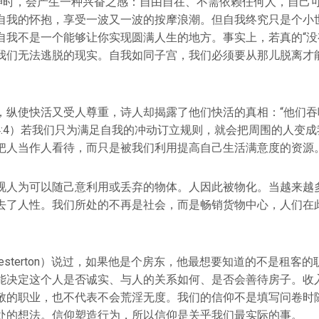
有神时，会产生一种兴奋之感：自由自在、不需依赖任何人，自己
自我的怀抱，享受一波又一波的按摩浪潮。但自我终究只是个小
自我不是一个能够让你实现圆满人生的地方。事实上，若真的“没
我们无法逃脱的现实。自我如同子宫，我们必须要从那儿脱离才
，纵使快活又受人尊重，诗人却揭露了他们快活的真相：“他们吞
14:4）若我们只为满足自我的冲动订立规则，就会把周围的人变
把人当作人看待，而只是被我们利用提高自己生活满意度的资源
视人为可以随己意利用或丢弃的物体。人因此被物化。当越来越
去了人性。我们所处的不再是社会，而是畅销货物中心，人们在
 Chesterton）说过，如果他是个房东，他最想要知道的不是租
能决定这个人是否诚实、与人的关系如何、是否会善待房子。收
敬的职业，也不代表不会荒淫无度。我们的信仰不是填写问卷时
处的想法。信仰塑造行为，所以信仰是关乎我们最实际的事。