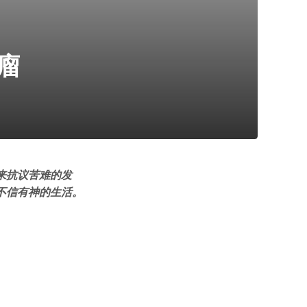
瘤
来抗议苦难的发
不信有神的生活。