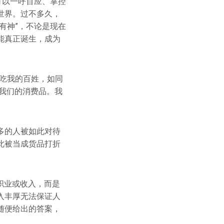
可以一呼百应、掌控
世界。过不多久，
有神”，不论是现在
能真正诞生，成为
吃我的百姓，如同
成我们的消费品。我
。
多的人被如此对待
此被当成货品打折
客的职业或收入，而是
入丰厚无法保证人
随便给出的答案，