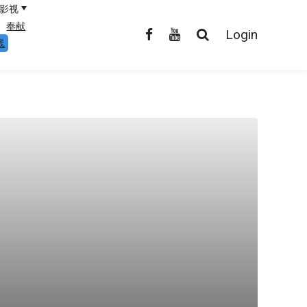
影视
奉献
Login
线