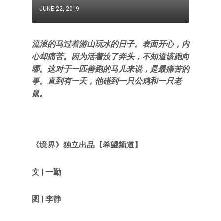
JUNE 22, 2019
流浪的马过着游山玩水的日子。表面开心，内
心却痛苦。因为活着没了奔头，不知道该跑向
哪。这对于一匹善跑的马儿来说，是最痛苦的
事。直到有一天，他碰到一只公鸡和一只老
鼠。
《境界》
独立出品【希望频道
】
文 | 一勤
图 | 李静