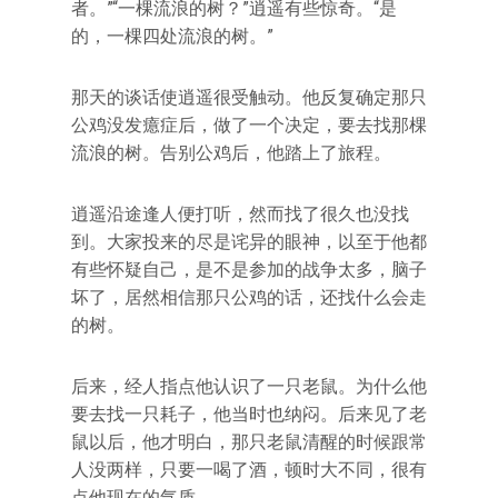
者。”“一棵流浪的树？”逍遥有些惊奇。“是
的，一棵四处流浪的树。”
那天的谈话使逍遥很受触动。他反复确定那只
公鸡没发癔症后，做了一个决定，要去找那棵
流浪的树。告别公鸡后，他踏上了旅程。
逍遥沿途逢人便打听，然而找了很久也没找
到。大家投来的尽是诧异的眼神，以至于他都
有些怀疑自己，是不是参加的战争太多，脑子
坏了，居然相信那只公鸡的话，还找什么会走
的树。
后来，经人指点他认识了一只老鼠。为什么他
要去找一只耗子，他当时也纳闷。后来见了老
鼠以后，他才明白，那只老鼠清醒的时候跟常
人没两样，只要一喝了酒，顿时大不同，很有
点他现在的气质。