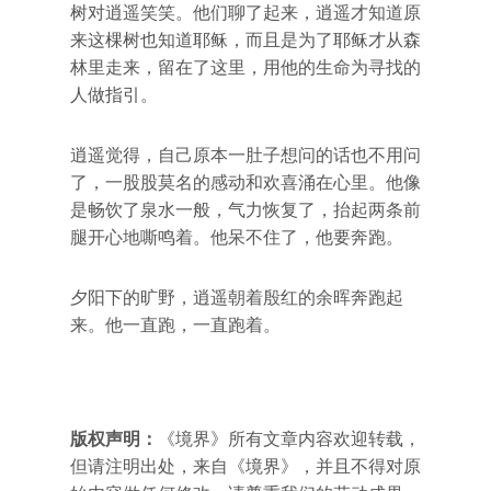
树对逍遥笑笑。他们聊了起来，逍遥才知道原
来这棵树也知道耶稣，而且是为了耶稣才从森
林里走来，留在了这里，用他的生命为寻找的
人做指引。
逍遥觉得，自己原本一肚子想问的话也不用问
了，一股股莫名的感动和欢喜涌在心里。他像
是畅饮了泉水一般，气力恢复了，抬起两条前
腿开心地嘶鸣着。他呆不住了，他要奔跑。
夕阳下的旷野，逍遥朝着殷红的余晖奔跑起
来。他一直跑，一直跑着。
版权声明：
《境界》所有文章内容欢迎转载，
但请注明出处，来自《境界》，并且不得对原