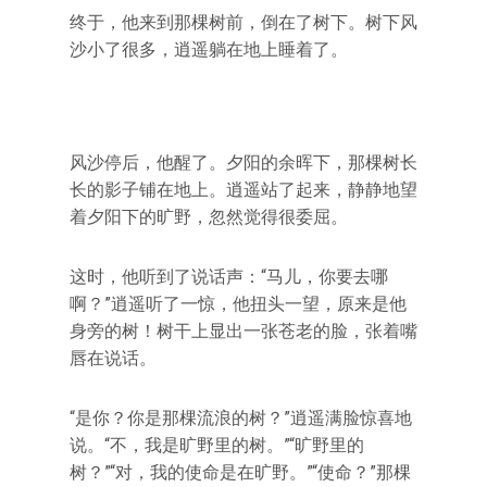
终于，他来到那棵树前，倒在了树下。树下风
沙小了很多，逍遥躺在地上睡着了。
风沙停后，他醒了。夕阳的余晖下，那棵树长
长的影子铺在地上。逍遥站了起来，静静地望
着夕阳下的旷野，忽然觉得很委屈。
这时，他听到了说话声：“马儿，你要去哪
啊？”逍遥听了一惊，他扭头一望，原来是他
身旁的树！树干上显出一张苍老的脸，张着嘴
唇在说话。
“是你？你是那棵流浪的树？”逍遥满脸惊喜地
说。“不，我是旷野里的树。”“旷野里的
树？”“对，我的使命是在旷野。”“使命？”那棵