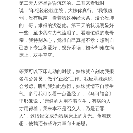
第二天人还是昏昏沉沉的。二哥来看我时
说：“年纪轻轻就住院，大妹你真行。”我很虚
弱，没有吭声。看着我这神经大条、没心没肺
的二哥，难得的没怼他。第三天的状况明显好
一些，至少我有力气流泪了。看着忙碌的老母
亲，我特别灰心，觉得自己真是不孝；想到自
己放下专业和爱好，投身禾场，如今却瘫在病
床上，双手空空。
等我可以下床走动的时候，妹妹就立刻劝我报
名考公务员，做个“正经”工作。我应承妹妹说
会考虑。听到我如此敷衍，妹妹就情不自禁生
气。多亏我可以看一点圣经了，《马可福音》
里耶稣说，“康健的人用不着医生，有病的人
才用得着，我来本不是召义人，乃是召罪
人”，这段经文成为我病床上的亮光。藉着默
想，使我还有些许力量向主感恩。