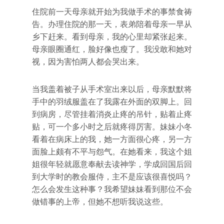
住院前一天母亲就开始为我做手术的事禁食祷
告。办理住院的那一天，表弟陪着母亲一早从
乡下赶来。看到母亲，我的心里却紧张起来。
母亲眼圈通红，脸好像也瘦了。我没敢和她对
视，因为害怕两人都会哭出来。
当我盖着被子从手术室出来以后，母亲默默将
手中的羽绒服盖在了我露在外面的双脚上。回
到病房，尽管挂着消炎止疼的吊针，贴着止疼
贴，可一个多小时之后就疼得厉害。妹妹小冬
看着在病床上的我，她一方面很心疼，另一方
面脸上颇有不平与怨气。在她看来，我这个姐
姐很年轻就愿意奉献去读神学，学成回国后回
到大学时的教会服侍，主不是应该很喜悦吗？
怎么会发生这种事？我希望妹妹看到那位不会
做错事的上帝，但她不想听我说这些。