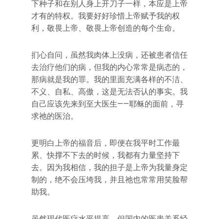
下种子和在别人身上开刀子一样，本应是上帝
才有的特权。我要好好珍惜上帝赋予我的权
利，敬畏上帝、敬畏上帝创造的每个生命。
扪心自问，虽然我肉体上没病，还被患者信任
去治疗他们的病，但我的内心常常是病态的，
那病就是我的罪。我的里面充满各样的不洁、
不义、自私、高傲，这是无法否认的事实。我
自己应该先来到至大医生——耶稣的面前，寻
求祂的医治。
更明白上帝的福音后，即便在我平时工作最
累、快撑不下去的时候，我都有力量坚持下
去。因为我相信，我的担子是上帝为我量身定
制的，绝不会压垮我，并且祂也常常用笑脸帮
助我。
虽然现代医疗水平提高，但国内的医患关系经