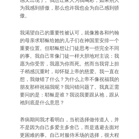
感又出现了。我想让家人为我喝彩，如果别人
为我感到骄傲，那么也许我也会为自己感到骄
傲。
我渴望自己的重要性被认可，就像雅各和约翰
的母亲求耶稣给她的儿子们在神国里安排一个
重要位置。但耶稣想让门徒思考一些完全不同
的事。我自己常像门徒一样大胆地对主说：我
愿为你受苦，我愿为你而死。然而当我背上担
子稍感沉重时，却怀疑上帝的慈爱。我一直在
想，我做错了什么？为什么上帝不像祝福我的
朋友那样祝福我呢？我问错问题了。我真正需
要问的是：耶稣是谁？我说我要跟从祂，跟从
祂到底是什么意思？
养病期间我才看明白，当初选择做传道人，并
不是因为自己多爱主多舍己，而是逃避去面对
更困难的事。自己对服侍禾场的选择，很大程