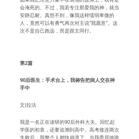
会淹死的。不过，我若专注那爱我的神，就当
安静忍耐。真想不到，像我这样懦弱卑微的
人，竟然可以有勇气再次对主说“我愿意”。这
次不是自己跑远，而是跟主同行。
第2篇
90后医生：手术台上，我祷告把病人交在神
手中
文|拉法
我是一名正在读研的90后外科大夫。回忆起
学医的初衷，还要追溯到高中。高考接连两次
失败后，我整个人都快崩溃了。当我委屈地跪