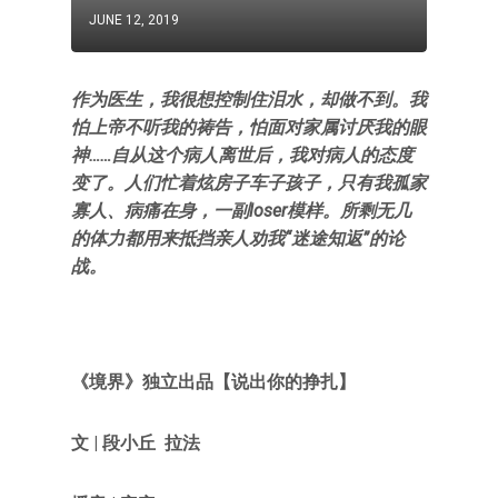
JUNE 12, 2019
作为医生，我很想控制住泪水，却做不到。我
怕上帝不听我的祷告，怕面对家属讨厌我的眼
神……自从这个病人离世后，我对病人的态度
变了。人们忙着炫房子车子孩子，只有我孤家
寡人、病痛在身，一副loser模样。所剩无几
的体力都用来抵挡亲人劝我“迷途知返”的论
战。
《境界》独立出品【说出你的挣扎】
文 | 段小丘 拉法