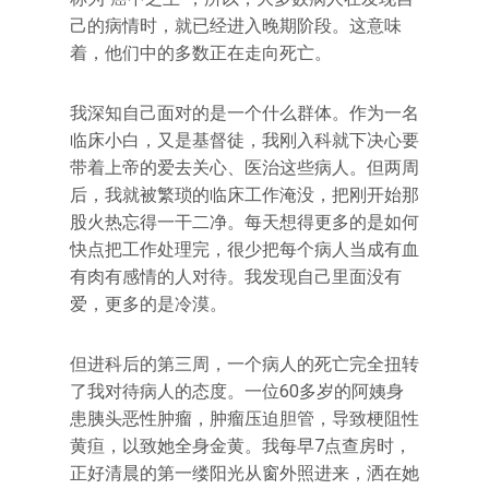
己的病情时，就已经进入晚期阶段。这意味
着，他们中的多数正在走向死亡。
我深知自己面对的是一个什么群体。作为一名
临床小白，又是基督徒，我刚入科就下决心要
带着上帝的爱去关心、医治这些病人。但两周
后，我就被繁琐的临床工作淹没，把刚开始那
股火热忘得一干二净。每天想得更多的是如何
快点把工作处理完，很少把每个病人当成有血
有肉有感情的人对待。我发现自己里面没有
爱，更多的是冷漠。
但进科后的第三周，一个病人的死亡完全扭转
了我对待病人的态度。一位60多岁的阿姨身
患胰头恶性肿瘤，肿瘤压迫胆管，导致梗阻性
黄疸，以致她全身金黄。我每早7点查房时，
正好清晨的第一缕阳光从窗外照进来，洒在她