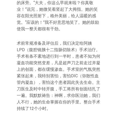
的床旁。“大夫，你这么早就来啦？你真敬
业！”说完，她微笑着竖起了大拇指。她的笑
容在阳光照射下，格外美丽，给人温暖的感
觉。“应该的！”我不好意思地笑了。她的鼓励
使我一整天都很有干劲。
术前常规准备及评估后，我们决定给阿姨
LPD（腹腔镜胰十二指肠切除术）手术治疗。
手术有条不紊地进行到一半时，患者不知为何
凝血功能突然变差，凡是超声刀之前走过并凝
上的创面，都在缓慢渗血。手术室的气氛突然
紧张起来，我特别害怕，害怕DIC（弥散性血
管内凝血），害怕这个患者因此失去生命。主
刀医生及时中转开腹，手工将所有创面结扎了
一遍。我默默祷告：神啊，求你医治她，我们
人不行，她的生命掌握在你的手里。整台手术
持续了12个小时。