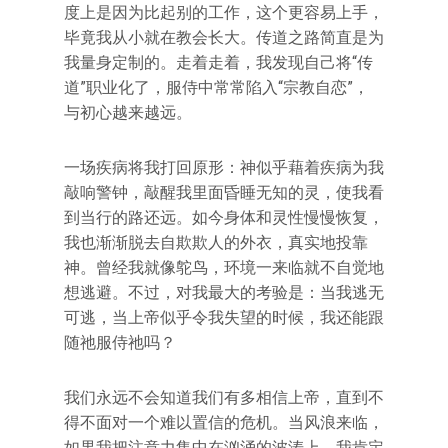
度上是因为比起别的工作，这个更容易上手，
毕竟我从小就在教会长大。传道之路简直是为
我量身定制的。走着走着，我发现自己将“传
道”职业化了，服侍中常常陷入“宗教自恋”，
与初心越来越远。
一场疾病将我打回原形：神似乎藉着疾病为我
敲响警钟，敲醒我里面昏睡无知的灵，使我看
到当行的路还远。如今身体和灵性慢慢恢复，
我也渐渐脱去自欺欺人的外衣，真实地投靠
神。曾经我就像鸵鸟，环境一来临就不自觉地
想逃避。不过，对我最大的考验是：当我逃无
可逃，当上帝似乎令我失望的时候，我还能跟
随祂服侍祂吗？
我们永远不会知道我们有多相信上帝，直到不
得不面对一个难以置信的危机。当风浪来临，
如果我把注意力集中在汹涌的波涛上，我肯定