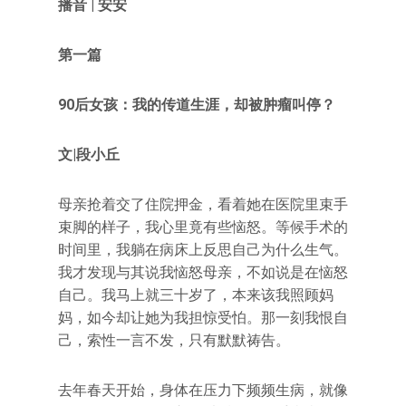
播音 | 安安
第一篇
90后女孩：我的传道生涯，却被肿瘤叫停？
文|段小丘
母亲抢着交了住院押金，看着她在医院里束手
束脚的样子，我心里竟有些恼怒。等候手术的
时间里，我躺在病床上反思自己为什么生气。
我才发现与其说我恼怒母亲，不如说是在恼怒
自己。我马上就三十岁了，本来该我照顾妈
妈，如今却让她为我担惊受怕。那一刻我恨自
己，索性一言不发，只有默默祷告。
去年春天开始，身体在压力下频频生病，就像