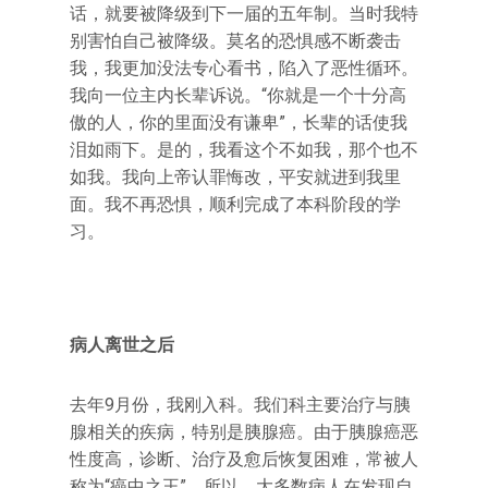
话，就要被降级到下一届的五年制。当时我特
别害怕自己被降级。莫名的恐惧感不断袭击
我，我更加没法专心看书，陷入了恶性循环。
我向一位主内长辈诉说。“你就是一个十分高
傲的人，你的里面没有谦卑”，长辈的话使我
泪如雨下。是的，我看这个不如我，那个也不
如我。我向上帝认罪悔改，平安就进到我里
面。我不再恐惧，顺利完成了本科阶段的学
习。
病人离世之后
去年9月份，我刚入科。我们科主要治疗与胰
腺相关的疾病，特别是胰腺癌。由于胰腺癌恶
性度高，诊断、治疗及愈后恢复困难，常被人
称为“癌中之王”，所以，大多数病人在发现自