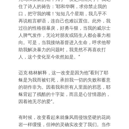
住了诗人的祷告：‘耶和华啊，求你禁止我的
口，把守我的嘴！’短短几个星期，我几乎不
再说粗言秽语，连自己也难以置信。此外，我
过往的性格很暴戾，好勇斗狠，当我的威尔士
人脾气发作，无论对朋友或陌生人都会暴力相
向。可是，当我接纳基督进入生命，呼求他帮
助我解决暴力的问题时，我竟然不再喜欢打
人，这个变化至今依然如是。”
迈克·格林解释，这一改变是因为他“看到了耶
稣是为我而被钉死，承担我一切的失败和蓄意
的胡作非为。因着我和所有人里面的邪恶，耶
稣背起了残酷的十字架，而且是心甘情愿的，
因着祂无尽的爱”。
有时候，改变看起来就像风雨侵蚀坚硬的花岗
岩一样缓慢，但神的灵确实改变了我们。当作