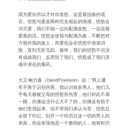
因为爱你所以才对你发怒，这是最扭曲的谎
言。愤怒与爱是两种完全相反的情感，愤怒会
消灭爱，我们不能一边向配偶发怒，一边说着
爱慕的话。愤怒会使我与配偶为敌，不断把对
方视作我的敌人，而爱也会在愤怒中渐渐消
散，直到无影无踪。最终，我们的愤怒不但没
有成就我们，反而毁了我们。愤怒成了我们灵
魂中潜在的毒药。
大卫·鲍力森（DavidPowlison）说：“男人通
常不善于识别伤害。我认识很多男人，他们几
乎每天都被父母的愤怒所伤害，他们对此不屑
一顾，仿佛这没什么大不了的，仿佛这有助于
他们坚强起来。但不管我们承认与否，愤怒总
会留下印记。刮开一个经历过这一切的男人的
表面，你会发现他是一个脆弱的人，他有时仍