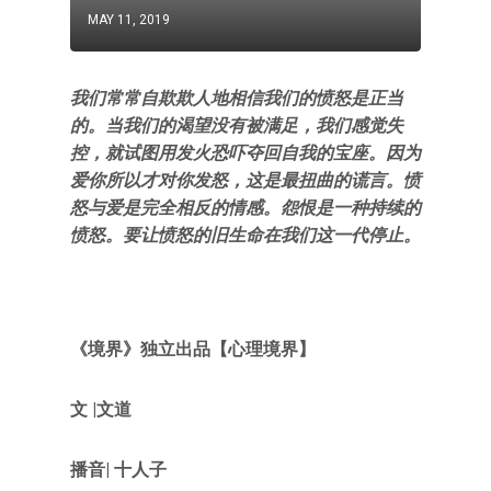
MAY 11, 2019
我们常常自欺欺人地相信我们的愤怒是正当
的。当我们的渴望没有被满足，我们感觉失
控，就试图用发火恐吓夺回自我的宝座。因为
爱你所以才对你发怒，这是最扭曲的谎言。愤
怒与爱是完全相反的情感。怨恨是一种持续的
愤怒。要让愤怒的旧生命在我们这一代停止。
《境界》
独立出品【心理境界
】
文 |文道
播音| 十人子