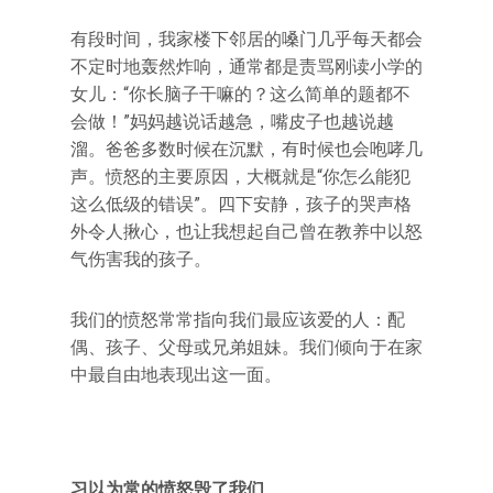
有段时间，我家楼下邻居的嗓门几乎每天都会
不定时地轰然炸响，通常都是责骂刚读小学的
女儿：“你长脑子干嘛的？这么简单的题都不
会做！”妈妈越说话越急，嘴皮子也越说越
溜。爸爸多数时候在沉默，有时候也会咆哮几
声。愤怒的主要原因，大概就是“你怎么能犯
这么低级的错误”。四下安静，孩子的哭声格
外令人揪心，也让我想起自己曾在教养中以怒
气伤害我的孩子。
我们的愤怒常常指向我们最应该爱的人：配
偶、孩子、父母或兄弟姐妹。我们倾向于在家
中最自由地表现出这一面。
习以为常的愤怒毁了我们