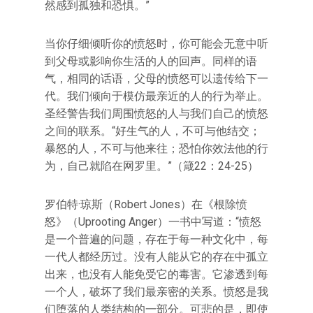
然感到孤独和恐惧。”
当你仔细倾听你的愤怒时，你可能会无意中听
到父母或影响你生活的人的回声。同样的语
气，相同的话语，父母的愤怒可以遗传给下一
代。我们倾向于模仿最亲近的人的行为举止。
圣经警告我们周围愤怒的人与我们自己的愤怒
之间的联系。“好生气的人，不可与他结交；
暴怒的人，不可与他来往；恐怕你效法他的行
为，自己就陷在网罗里。”（箴22：24-25）
罗伯特·琼斯（Robert Jones）在《根除愤
怒》（Uprooting Anger）一书中写道：“愤怒
是一个普遍的问题，存在于每一种文化中，每
一代人都经历过。没有人能从它的存在中孤立
出来，也没有人能免受它的毒害。它渗透到每
一个人，破坏了我们最亲密的关系。愤怒是我
们堕落的人类结构的一部分。可悲的是，即使