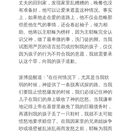
丈夫的回到家，发现家里乱糟糟的，晚餐也没
有准备好，他可以让爱来遮盖这种情况。事实
上，如果他走在爱的道路上，他不仅会忽略那
些惹他生气的事情，还会卷起袖子，倾力相
助。他将以主耶稣为榜样，因为主耶稣完全认
识父神，做了最卑微的事，洗门徒的脚。当我
试图用严厉的语言惩罚或控制我的孩子，仅仅
因为孩子的行为不符合我的意愿，我就需要承
认这个罪，向我的孩子道歉。
派博提醒道：“在任何情况下，尤其是当我软
弱的时候，神提供了一条脱离试探的路。当我
们要阻止愤怒爆发的时候，我们必须记住神的
儿子在我们的身上吸收了神的忿怒。当我谦卑
地记得上帝在基督里赦免了我的巨额债务时，
再遇到我的孩子丢了一只鞋时，我就不太可能
愤怒地要求赔偿了。在我因家里的兄弟姐妹争
吵或墙壁被乱涂乱画而发怒之前，耶稣为我而