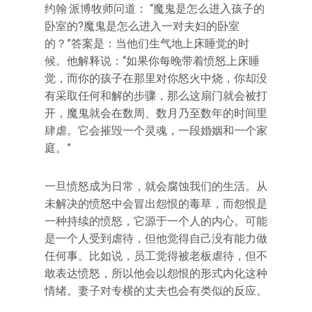
约翰·派博牧师问道： “魔鬼是怎么进入孩子的
卧室的?魔鬼是怎么进入一对夫妇的卧室
的？”答案是：当他们生气地上床睡觉的时
候。他解释说：“如果你每晚带着愤怒上床睡
觉，而你的孩子在那里对你怒火中烧，你却没
有采取任何和解的步骤，那么这扇门就会被打
开，魔鬼就会在数周、数月乃至数年的时间里
肆虐。它会摧毁一个灵魂，一段婚姻和一个家
庭。”
一旦愤怒成为日常，就会腐蚀我们的生活。从
未解决的愤怒中会冒出怨恨的毒草，而怨恨是
一种持续的愤怒，它源于一个人的内心。可能
是一个人受到虐待，但他觉得自己没有能力做
任何事。比如说，员工觉得被老板虐待，但不
敢表达愤怒，所以他会以怨恨的形式内化这种
情绪。妻子对专横的丈夫也会有类似的反应。