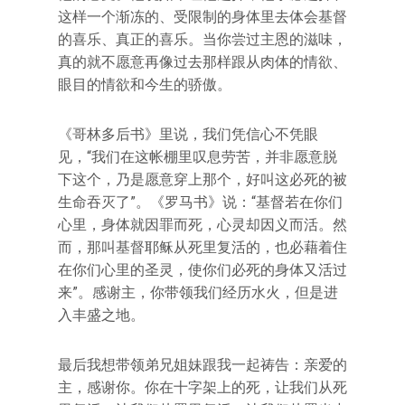
这样一个渐冻的、受限制的身体里去体会基督
的喜乐、真正的喜乐。当你尝过主恩的滋味，
真的就不愿意再像过去那样跟从肉体的情欲、
眼目的情欲和今生的骄傲。
《哥林多后书》里说，我们凭信心不凭眼
见，“我们在这帐棚里叹息劳苦，并非愿意脱
下这个，乃是愿意穿上那个，好叫这必死的被
生命吞灭了”。《罗马书》说：“基督若在你们
心里，身体就因罪而死，心灵却因义而活。然
而，那叫基督耶稣从死里复活的，也必藉着住
在你们心里的圣灵，使你们必死的身体又活过
来”。感谢主，你带领我们经历水火，但是进
入丰盛之地。
最后我想带领弟兄姐妹跟我一起祷告：亲爱的
主，感谢你。你在十字架上的死，让我们从死