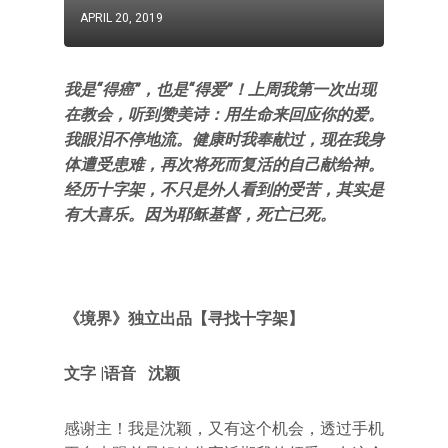
APRIL 20, 2019
我是“得癌”，也是“得爱”！上周我第一次出现
在教会，听到赞美诗：用生命来回应你的爱。
我眼泪不停地流。健康时我奉献过，现在我身
体遭受患难，再次将死而复活的自己献给神。
经历十字架，不只是外人看到的受苦，其实是
有大喜乐。因为耶稣基督，死亡已死。
《境界》
独立出品【
寻找十字架
】
文字 |语音 沈颖
感谢主！我是沈颖，又有这个机会，透过手机