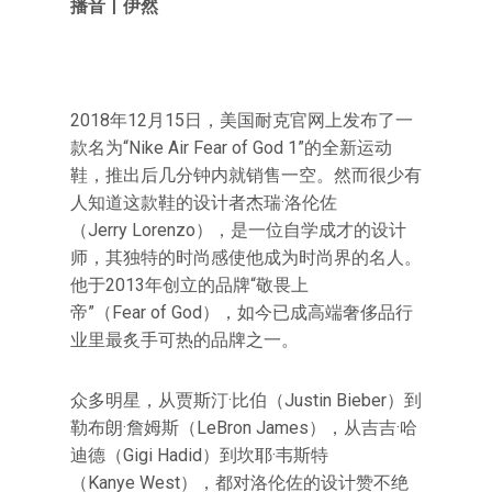
播音丨伊然
2018年12月15日，美国耐克官网上发布了一
款名为“Nike Air Fear of God 1”的全新运动
鞋，推出后几分钟内就销售一空。然而很少有
人知道这款鞋的设计者杰瑞·洛伦佐
（Jerry Lorenzo），是一位自学成才的设计
师，其独特的时尚感使他成为时尚界的名人。
他于2013年创立的品牌“敬畏上
帝”（Fear of God），如今已成高端奢侈品行
业里最炙手可热的品牌之一。
众多明星，从贾斯汀·比伯（Justin Bieber）到
勒布朗·詹姆斯（LeBron James），从吉吉·哈
迪德（Gigi Hadid）到坎耶·韦斯特
（Kanye West），都对洛伦佐的设计赞不绝