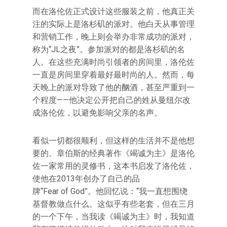
而在洛伦佐正式设计这些服装之前，他真正关
注的实际上是洛杉矶的派对。他白天从事管理
和营销工作，晚上则会举办非常成功的派对，
称为“JL之夜”。参加派对的都是洛杉矶的名
人。在这些充满时尚引领者的房间里，洛伦佐
一直是房间里穿着最好最时尚的人。然而，每
天晚上的派对导致了他的酗酒，甚至严重到一
个程度——他决定公开把自己的姓从曼纽尔改
成洛伦佐，以避免影响父亲的名声。
看似一切都很顺利，但这样的生活并不是他想
要的。章伯斯的经典著作《竭诚为主》是洛伦
佐一家常用的灵修书，这本书启发了洛伦佐，
使他在2013年创办了自己的品
牌“Fear of God”。他回忆说：“我一直想围绕
基督教做点什么。这似乎有些老套，但在三月
的一个下午，当我读《竭诚为主》时，我知道