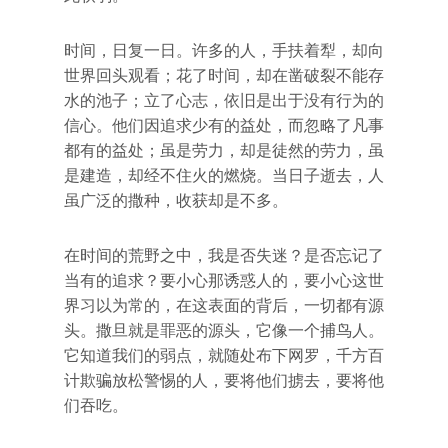
时间，日复一日。许多的人，手扶着犁，却向
世界回头观看；花了时间，却在凿破裂不能存
水的池子；立了心志，依旧是出于没有行为的
信心。他们因追求少有的益处，而忽略了凡事
都有的益处；虽是劳力，却是徒然的劳力，虽
是建造，却经不住火的燃烧。当日子逝去，人
虽广泛的撒种，收获却是不多。
在时间的荒野之中，我是否失迷？是否忘记了
当有的追求？要小心那诱惑人的，要小心这世
界习以为常的，在这表面的背后，一切都有源
头。撒旦就是罪恶的源头，它像一个捕鸟人。
它知道我们的弱点，就随处布下网罗，千方百
计欺骗放松警惕的人，要将他们掳去，要将他
们吞吃。