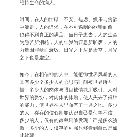
维持生命的病人。
时间，在人的忙碌、不安、焦虑、娱乐与贪欲
中流走，人的追求，在不可遏制的欲望面前，
也得不到真正的满足。当日子逝去，人的生命
为愁苦所消耗，人的年岁为叹息所旷废；人的
力量因罪孽而衰败。日光之下尽是虚空，月光
之下也是虚空。
如今，在相信神的人中，能抵御世界风暴的人
又有多少？多少人的心思与时间被世界所占
据，多少人的肉体与眼目被情欲所吸引。人对
世界的妥协，对肉体的体贴，使人失去了得胜
的能力，使世界在人里面有了一席之地。多少
的人，稀存的信心刚够认识自己是何等不信；
多少的人，仅有的谦卑只够发现自己是多么骄
傲；多少的人，仅存的刚强只够看到自己是如
此软弱。