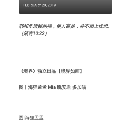
FEBRUARY 20, 2019
耶和华所赐的福，使人富足，并不加上忧虑。
（箴言10:22）
《境界》独立出品【境界如画】
图丨海狸孟孟 Mia 晚安君 多加喵
图|海狸孟孟