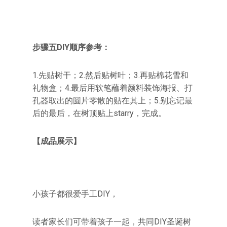
步骤五DIY顺序参考：
1.先贴树干；2.然后贴树叶；3.再贴棉花雪和
礼物盒；4.最后用软笔蘸着颜料装饰海报、打
孔器取出的圆片零散的贴在其上；5.别忘记最
后的最后，在树顶贴上starry，完成。
【成品展示】
小孩子都很爱手工DIY，
读者家长们可带着孩子一起，共同DIY圣诞树