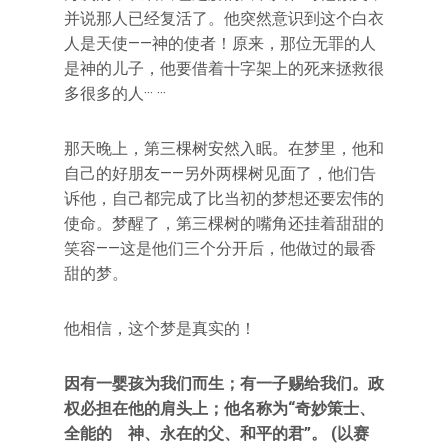
并说那人已经复活了。他突然意识到这个白衣
人是天使——神的使者！原来，那位无罪的人
是神的儿子，他要借着十字架上的死来拯救很
多很多的人··· ···
那天晚上，第三棵树安然入眠。在梦里，他和
自己的好朋友——另外两棵树见面了，他们告
诉他，自己都完成了比当初的梦想还要宏伟的
使命。梦醒了，第三棵树的嘴角还挂着甜甜的
笑容——这是他们三个分开后，他做过的最香
甜的梦。
他相信，这个梦是真实的！
因有一婴孩为我们而生；有一子赐给我们。政
权必担在他的肩头上；他名称为“奇妙策士、
全能的 神、永在的父、和平的君”。 (以赛