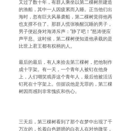
又过了数十年，有群人乘坐以第二棵树所建造
的渔船，其中一人因疲累而入睡。正当他们出
海时，忽有巨大风暴袭船，第二棵树觉得他再
也支撑不住了。那群人慌张唤醒沉睡的男子，
男子便起身对海涛斥声：“静了吧！”怒涛便应
声平息。这时候，第二棵树便知道他承载的是
比世上君王都有权柄的人。
最后的最后，有人来拾去第三棵树，把他制作
成十字架。有一天，一个青年人被钉在他身
上，人们嘲笑戏弄这个青年人，最后他被活活
钉死在十字架上。但据说他是无罪的，第三棵
树因而感到非常愧疚和伤心。
三天后，第三棵树看到了那个在梦中出现了千
万次的，长着白色翅膀的白衣人在对他微笑，