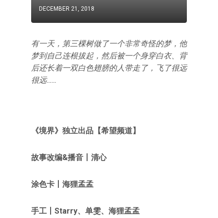
DECEMBER 21, 2018
有一天，第三棵树做了一个非常奇怪的梦，他
梦到自己连根拔起，然后被一个身穿白衣、背
后还长着一双白色翅膀的人带走了，飞了很远
很远……
《境界》独立出品【希望频道】
故事改编&播音
丨
清心
涂色卡
丨
海狸孟孟
手工丨Starry、单雯、海狸孟孟