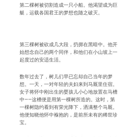
第二棵树被切割造成一只小船。他渴望成为巨
艇，运载各国君王的梦想也随之破灭。
第三棵树被砍成几大段，扔掷在黑暗中。他开
始想念自己的两个同伴，和他们在小山坡上一
起度过的安适生活。
数年过去了，树儿们早已忘却自己当年的梦
想。一天，一对年轻的夫妇来到马厩里住宿。
女子将怀中刚出生的婴孩儿小心地放置在马槽
中——这槽便是用第一棵树所造的。这时，第
一棵树隐约看到有荣光降下，洒满整个马厩。
他便知晓他怀中褓抱的，是前所未有的稀世珍
宝。