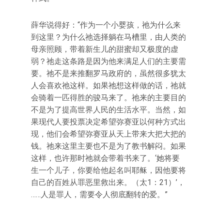
薛华说得好：“作为一个小婴孩，祂为什么来
到这里？为什么祂选择躺在马槽里，由人类的
母亲照顾，带着新生儿的甜蜜却又极度的虚
弱？祂走这条路是因为他来满足人们的主要需
要。祂不是来推翻罗马政府的，虽然很多犹太
人会喜欢祂这样。如果祂想这样做的话，祂就
会骑着一匹得胜的骏马来了。祂来的主要目的
不是为了提高世界人民的生活水平。当然，如
果现代人要投票决定希望弥赛亚以何种方式出
现，他们会希望弥赛亚从天上带来大把大把的
钱。祂来这里主要也不是为了教书解闷。如果
这样，也许那时祂就会带着书来了。‘她将要
生一个儿子，你要给他起名叫耶稣，因他要将
自己的百姓从罪恶里救出来。（太1：21）’，
……人是罪人，需要令人彻底翻转的爱。”