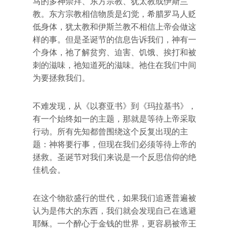
马的多神崇拜、东方宗教、犹太教或伊斯兰
教。东方宗教相信物质是幻觉，希腊罗马人贬
低身体，犹太教和伊斯兰教不相信上帝会做这
样的事。但是圣诞节的信息告诉我们，神有一
个身体，祂了解贫穷、迫害、饥饿、挨打和被
刺的滋味，祂知道死的滋味。祂住在我们中间
为要拯救我们。
不难发现，从《以赛亚书》到《玛拉基书》，
有一个始终如一的主题，那就是等待上帝采取
行动。所有先知都曾围绕这个反复出现的主
题：神将要行事，但现在我们必须等待上帝的
拯救。圣诞节对我们来说是一个反思信仰的绝
佳机会。
在这个物欲盛行的世代，如果我们追逐普遍被
认为是伟大的东西，我们就会发现自己在逃避
耶稣。一个醉心于金钱的世界，更容易被帝王