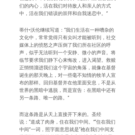
们的内心，活在我们对待敌人和亲人的方式
中，活在我们错误的崇拜和自我迷恋中。”
蒂什•沃伦继续写道：“我们生活在一种嘈杂的
文化中，常常觉得只有尖叫才能被听到，社交
媒体上的愤怒之声压倒了我们所在社区的呼
声，似乎无法听到一个安静、微小的声音。将
临节要求我们静下心来悔改，进入渴望。救赎
正悄悄溜进我们这个宇宙的角落，就像在基督
诞生的那天晚上，对一些毫不知情的牧羊人宣
布的那样。回归基督并在他里面安息，不是从
世界的黑暗中逃脱，而是宣告：在黑暗中还有
另一条路、唯一的路。”
而这条路是从天上直接开下来的。圣经
说：“道成了肉身，住在我们中间。”“住在我们
中间”一词，照字面意思就是“祂在我们中间支