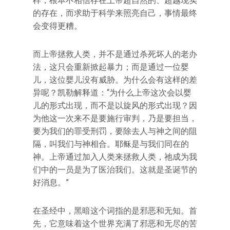
样，根本不相信存在上帝超自然的、超越现实
的存在，而求助于科学来照亮自己，事情最终
会变得更糟。
而上帝拯救人类，并不是通过杀死坏人的老办
法，这只会重新掀起暴力；而是通过一位婴
儿，这位婴儿没有威胁。为什么会有这样的差
异呢？凯勒解释道：“为什么上帝这次会以婴
儿的形式出现，而不是以旋风的形式出现？因
为他这一次来不是要施行审判，乃是要担当，
要为我们的罪受刑罚，要除去人与神之间的阻
隔，叫我们与神相合。耶稣是与我们同在的
神。上帝通过加入人类来拯救人类，祂成为我
们中的一员是为了医治我们。这就是圣诞节的
好消息。”
在圣经中，黑暗这个词指的是邪恶和无知。首
先，它意味着这个世界充满了邪恶和无尽的苦