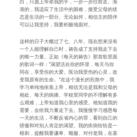
白，只愿上帝牵我的手，一步一步往前走。渐
渐的，我适应了生活中的困难，接受父母的状
态是生活的一部分。无论如何，相信主的陪伴
可以让我坚持，我要积极地面对。
这样的日子大概过了七、八年。现在想来没有
一个人能理解自己时，祷告成了支持我走下去
的唯一力量。正如《每天的祷告》那首歌里面
的歌词一样：“渴望活在你的怀里，每天与你
同在，享受你的大爱。医治我受伤的心灵，改
变我原有的生命。”在这个漫长的煎熬中，我
学习单纯地依靠上帝，相信无论是我和父母的
相处、每天的病痛、学校里同学的不理解有多
么艰难，上帝知道我心里的感受。祂知道我的
需要，会给我力量走下去。我慢慢学习感恩每
一天的生活，不断反省内心的罪，看到自己的
骄傲和对别人肯定的渴望。我的疾病恰恰是一
根刺，提醒我要谦卑、顺服、对付老我，在基