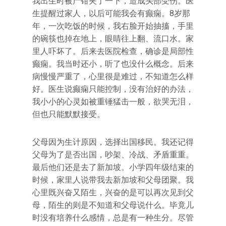
我出生时被产钳夹了一下，造成头部受伤。医
生提醒过家人，以后可能我会有癫痫。8岁那
年，一次吃饭的时候，我右脸开始抽搐，手里
的碗筷也掉在地上，眼睛往上翻、流口水。家
里人吓坏了。后来去医院检查，确诊是局部性
癫痫。我当时还小，听了也没什么概念。后来
病慢慢严重了，心里很是难过，不知道怎么样
好。医生说癫痫只能控制，没有治好的办法，
我小小的心灵如被重锤猛击一般，欲哭无泪，
但也只能默默接受。
父母因为生计原因，选择出国移民。我还记得
父母为了是否出国，吵架、冷战、矛盾重重。
最后他们还是去了新加坡。小学四年级结束的
时候，家里人说带我去新加坡和父母团聚。我
心里既兴奋又陌生，兴奋的是可以再次见到父
母，陌生的则是不知道和父母说什么。毕竟儿
时没有培养什么感情，总是有一种生分。尽管