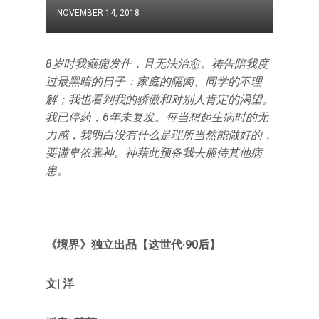
NOVEMBER 14, 2018
8岁时我癫痫发作，且无法治愈。祷告陪我度
过最黑暗的日子：家庭的隔阂、同学的不理
解；我也看到我的骄傲和对别人肯定的渴望。
我已停药，6年未复发。每当想起生病时的无
力感，我明白没有什么是理所当然能做好的，
要谦卑依靠神。神藉此预备我去服侍其他病
患。
《境界》独立出品【这世代·90后】
文| 洋