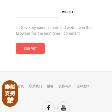
WEBSITE
Save my name, email, and website in this
browser for the next time I comment.
首页
联系我们
播客
境界有声
圣辩之约