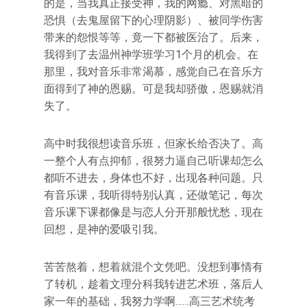
的是，当我真正接受神，我的网瘾、对黑暗的
恐惧（去鬼屋留下的心理阴影）、被同学伤害
带来的怨恨等等，竟一下都被医治了。后来，
我得到了去温州神学班学习1个月的机会。在
那里，我对音乐非常渴慕，感觉自己在音乐方
面得到了神的恩赐。可是我却骄傲，恩赐就消
失了。
高中时我很想读音乐班，但家长给否决了。高
一整个人有点抑郁，很努力逼自己听课却怎么
都听不进去，身体也不好，出现各种问题。只
有音乐课，我听得特别认真，还做笔记，每次
音乐课下课都像是与恋人分开那般忧愁，现在
回想，是神的爱吸引我。
苦苦熬着，想着就混个文凭吧。没想到事情有
了转机，趁着文理分科我转进艺术班，落后人
家一年的基础，我努力学啊……高三艺术统考