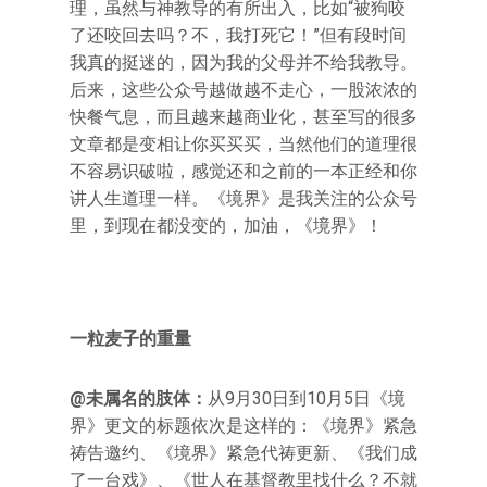
理，虽然与神教导的有所出入，比如“被狗咬
了还咬回去吗？不，我打死它！”但有段时间
我真的挺迷的，因为我的父母并不给我教导。
后来，这些公众号越做越不走心，一股浓浓的
快餐气息，而且越来越商业化，甚至写的很多
文章都是变相让你买买买，当然他们的道理很
不容易识破啦，感觉还和之前的一本正经和你
讲人生道理一样。《境界》是我关注的公众号
里，到现在都没变的，加油，《境界》！
一粒麦子的重量
@未属名的肢体：
从9月30日到10月5日《境
界》更文的标题依次是这样的：《境界》紧急
祷告邀约、《境界》紧急代祷更新、《我们成
了一台戏》、《世人在基督教里找什么？不就