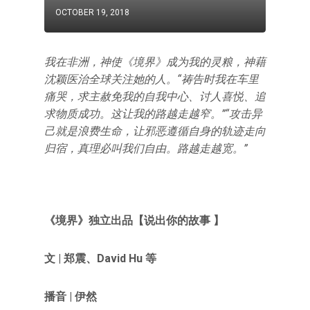
OCTOBER 19, 2018
我在非洲，神使《境界》成为我的灵粮，神藉
沈颖医治全球关注她的人。“祷告时我在车里
痛哭，求主赦免我的自我中心、讨人喜悦、追
求物质成功。这让我的路越走越窄。”“攻击异
己就是浪费生命，让邪恶遵循自身的轨迹走向
归宿，真理必叫我们自由。路越走越宽。”
《境界》
独立出品
【说出你的故事 】
文 | 郑震、David Hu 等
播音 | 伊然