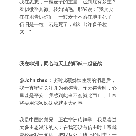
我在思想，一粒麦子的重量，它到底有多重？
看似微乎其微、轻如鸿毛。耶稣说：“我实实
在在地告诉你们，一粒麦子不落在地里死了，
仍旧是一粒，若是死了，就结出许多子粒
来。”
我在非洲，同心与天上的耶稣一起征战
@John zhao：
收到沈颖姊妹住院的消息后，
我一直密切关注并为她祷告。昨天祷告时，心
里甚是平安！我感到此事不会就此而止，上帝
将要用沈颖姊妹成就更大的事。
我是中国的弟兄，正在非洲读神学。我是尝过
太多主恩滋味的人：在我还没有信主时上帝就
曾经给我一句话，把我从死亡线上拉回来；十