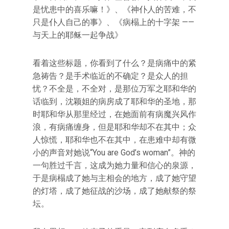
是忧患中的喜乐嘛！》、《神仆人的苦难，不
只是仆人自己的事》、《病榻上的十字架 ——
与天上的耶稣一起争战》
看着这些标题，你看到了什么？是病痛中的紧
急祷告？是手术临近的不确定？是众人的担
忧？不全是，不全对，是那位万军之耶和华的
话临到，沈颖姐的病房成了耶和华的圣地，那
时耶和华从那里经过，在她面前有病魔兴风作
浪，有病痛缠身，但是耶和华却不在其中；众
人惊慌，耶和华也不在其中，在患难中却有微
小的声音对她说“You are God’s woman”。神的
一句胜过千言，这成为她力量和信心的泉源，
于是病榻成了她与主相会的地方，成了她守望
的灯塔，成了她征战的沙场，成了她献祭的祭
坛。