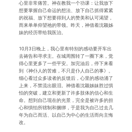
心里非常痛苦。神在教我一个功课：让我放下
想要掌握自己命运的想法、放下自己抓得紧紧
的祝福、放下想要得到人的赞美和认可渴望，
而来单单仰望祂的带领。昨天，神借着沈颖姊
妹的经历带给我医治。
10月3日晚上，我心里有特别的感动要开车出
去祷告和寻求主。在城周围转了一圈下来，觉
得心里更多了一些平安。加完油后，停下来看
到《神仆人的苦难，不只是仆人自己的事》。
细心看过众多读者的反馈后，心里的感动涌了
上来，不禁流出眼泪。神借着沈颖姊妹胜过惧
怕的突破，建立和更新了许多肢体的信心和生
命。想到自己现在的光景，完全是被许多的担
心和惧怕所辖制和捆绑，于是我为自己过去几
年为自己而活、以自己为中心的生活而向主悔
改。