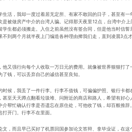
学生活，我却一度过着居无定所、有家不敢回的日子，甚至有一
次是被做房产中介的台湾人骗。记得那天夜里12点，台湾中介上
留学生都必须搬走。入住之前虽然没有签合同，但是他当时信誓
果不到两个月就半夜上门编造各种理由撵我们走，直到凌晨3点
，他又强行向每个人收取一万日元的费用。就像被世界狠狠打了
为了钱，可以丢弃自己的诚信甚至良知。
的时候，我丢了一件行李。行李不值钱，可偏偏护照、银行卡都
，甚至天天蹲点翻看垃圾堆、问附近的商店和路人，希望有好心
中介帮忙确认行李是否遗忘在原住处，可他收了钱，却百般推辞
匙打开门。行李不在里面。
论文，而且早已买好了机票回国参加论文答辩、拿毕业证，在这