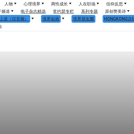
人物
心理境界
两性成长
人在职场
信仰反思
子频道
电子杂志精选
常约瑟专栏
系列专题
原创赞美诗
上道（仅音频）
境界如画
境界朋友圈
HONGKONG连
会