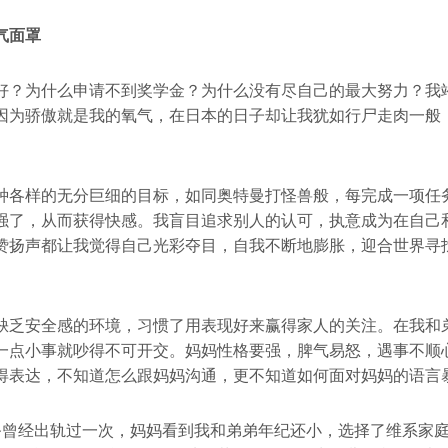
气面罩
好？为什么申请不到奖学金？为什么没有尽自己的最大努力？我
因为骄傲就是我的氧气，在日本的日子却让我犹如行尸走肉一般
种各样的无分巨细的目标，如同奥特曼打怪兽般，每完成一项任
强了，从而获得快感。我盲目追求别人的认可，执意成为在自己
赞扬声都让我觉得自己光彩夺目，自我不断地膨胀，迎合世界寻
缺乏安全感的环境，习惯了用表现好来赢得家人的关注。在我和
一点小事就吵得不可开交。妈妈性格要强，脾气易怒，遇事不顺
得表达，不知道怎么跟妈妈沟通，更不知道如何面对妈妈的语言
爸曾经出轨过一次，妈妈看到我和弟弟年纪还小，选择了维系家