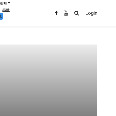
影视
奉献
Login
线