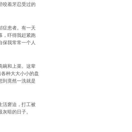
经咬着牙忍受过的
郁症患者。有一天
幕，吓得我赶紧跑
自保我常常一个人
洗碗和上菜。这辈
着各种大大小小的盘
想到竟然一洗就是
生活窘迫，打工被
最灰暗的日子。