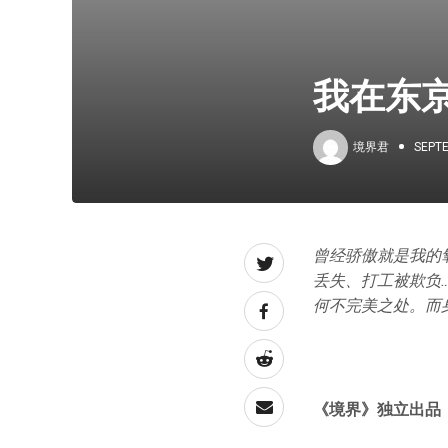
我在东
境界君
SEPTE
曾经骄傲就是我的
丢失、打工被欺负
何不完美之处。而
《境界》
独立出品