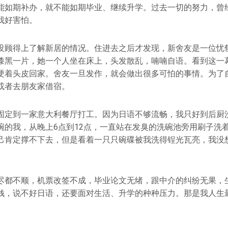
能如期补办，就不能如期毕业、继续升学。过去一切的努力，曾
我好害怕。
没顾得上了解新居的情况。住进去之后才发现，新舍友是一位忧
漆黑一片，她一个人坐在床上，头发散乱，喃喃自语。看到这一
硬着头皮回家。舍友一旦发作，就会做出很多可怕的事情。为了
或者去朋友家借宿。
固定到一家意大利餐厅打工。因为日语不够流畅，我只好到后厨
碗的我，从晚上6点到12点，一直站在发臭的洗碗池旁用刷子洗
己肯定撑不下去，但是看着一只只碗碟被我洗得锃光瓦亮，我没
尽都不顺，机票改签不成，毕业论文无绪，跟中介的纠纷无果，
钱，说不好日语，还要面对生活、升学的种种压力。那是我人生