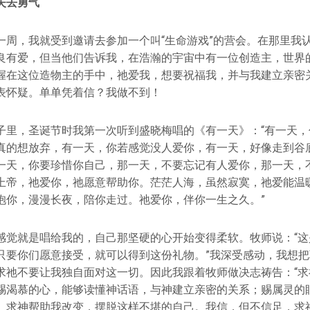
失去勇气
一周，我就受到邀请去参加一个叫“生命游戏”的营会。在那里我
良有爱，但当他们告诉我，在浩瀚的宇宙中有一位创造主，世界
握在这位造物主的手中，祂爱我，想要祝福我，并与我建立亲密
表怀疑。单单凭着信？我做不到！
子里，圣诞节时我第一次听到盛晓梅唱的《有一天》：“有一天，
真的想放弃，有一天，你若感觉没人爱你，有一天，好像走到谷
一天，你要珍惜你自己，那一天，不要忘记有人爱你，那一天，
上帝，祂爱你，祂愿意帮助你。茫茫人海，虽然寂寞，祂爱能温
抱你，漫漫长夜，陪你走过。祂爱你，伴你一生之久。”
感觉就是唱给我的，自己那坚硬的心开始变得柔软。牧师说：“这
只要你们愿意接受，就可以得到这份礼物。”我深受感动，我想
求祂不要让我独自面对这一切。因此我跟着牧师做决志祷告：“求
赐渴慕的心，能够读懂神话语，与神建立亲密的关系；赐属灵的
。求神帮助我改变，摆脱这样不堪的自己。我信，但不信足，求神