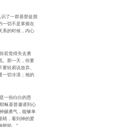
认识了一群基督徒朋
的一切不是掌握在
关系的时候，内心
你若觉得失去勇
底。那一天，你要
不要轻易说放弃。
暖一切冷漠；祂的
是一份白白的恩
把耶稣基督邀请到心
神赐勇气，能够单
眼睛，看到神的爱
帮助。”