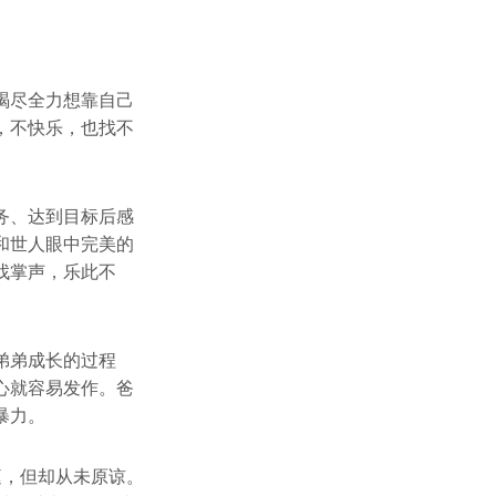
竭尽全力想靠自己
，不快乐，也找不
务、达到目标后感
和世人眼中完美的
找掌声，乐此不
弟弟成长的过程
心就容易发作。爸
暴力。
庭，但却从未原谅。