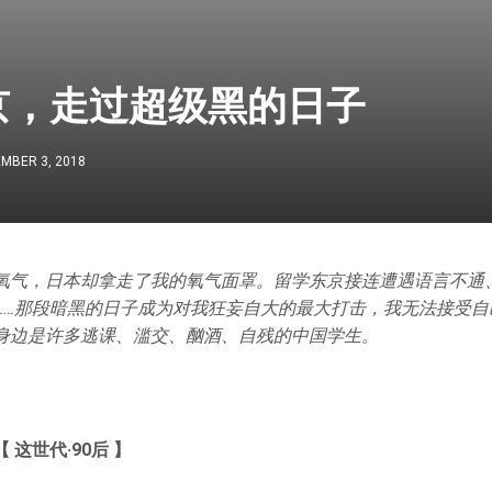
京，走过超级黑的日子
MBER 3, 2018
氧气，日本却拿走了我的氧气面罩。留学东京接连遭遇语言不通
……那段暗黑的日子成为对我狂妄自大的最大打击，我无法接受自
身边是许多逃课、滥交、酗酒、自残的中国学生。
【 这世代·90后 】