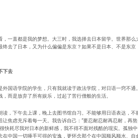
看，一直都是我的梦想。大三时，我选择去日本留学。世界那么
最终去了日本，又为什么偏偏是东京？如果不是日本、不是东京
不下去
是外国语学院的学生，只有我就读于政法学院，对日语一窍不通
钱，而是放弃了所有娱乐，过起了苦行僧般的生活。
朗读，下午去上课，晚上去图书馆自习。不能够用日语表达，不
活让焦虑充斥着每一天。我告诉自己：“要忍耐忍耐再忍耐，再熬
力很快耗尽我对日本的新鲜感，我不得不面对残酷的现实。孤独
念在中国一切唾手可得的安逸，更怀念那个在中国顺风顺水、自