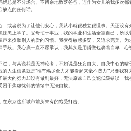
妈妈总是不分场合、不留余地数落爸爸，连作为女儿的我多次都
己缺点的任何话。
心，或者说为了让他们安心，我从小就很独立很懂事。天还没有
包抹黑上学了。父母忙于事业，我的学业和生活全靠自己，所以
掌声来换取别人的爱的习惯。我变得敏感多疑，又追求完美。为
择手段。我心底一直不愿承认，我其实是用骄傲包裹着自卑，心
不过，与其说我是无神论者，不如说是狂妄自大、自我中心的瞎
我的人生信条就是“唯有竭尽全力才能看起来毫不费力”“只要我努
了最大的努力却没有做到最好，无法原谅自己会犯低级错误，我
受困于焦虑忧郁的情绪中无法自拔。
，在东京这所城市前所未有的饱受打击。