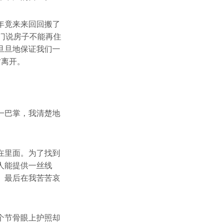
年竟来来回回搬了
门说房子不能再住
旦旦地保证我们一
才离开。
一巴掌，我清楚地
在里面。为了找到
人能提供一丝线
。最后在我苦苦哀
个节骨眼上护照却