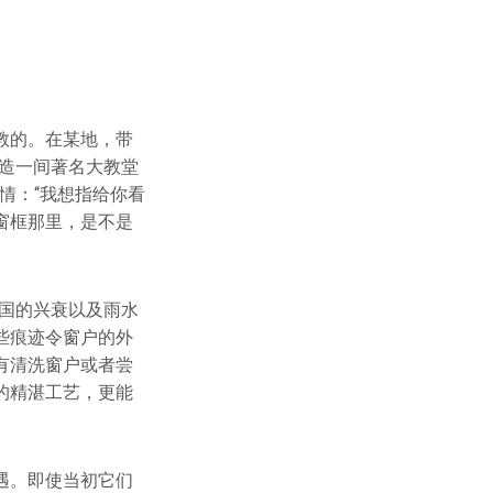
教的。在某地，带
造一间著名大教堂
情：“我想指给你看
窗框那里，是不是
国的兴衰以及雨水
些痕迹令窗户的外
有清洗窗户或者尝
的精湛工艺，更能
遇。即使当初它们