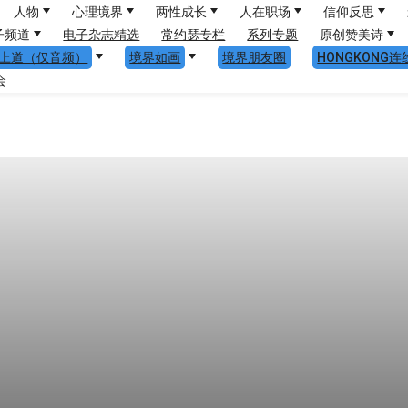
人物
心理境界
两性成长
人在职场
信仰反思
子频道
电子杂志精选
常约瑟专栏
系列专题
原创赞美诗
上道（仅音频）
境界如画
境界朋友圈
HONGKONG连
会