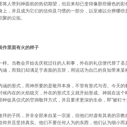
要将人带到神面前的热切期望，但后来却已变得像那些褪色的彩
身上，并且成为它们的信仰及习惯的一部分，以至难以分辨哪些
积聚的尘垢。
装作里面有火的样子
一样。当教会开始去庆祝过往的人和事，外在的礼仪便代替了圣
内涵，而我们却满足于表面的言辞，用说话为自己的良知带来某
内涵的形式，而神所要的是敬拜本身，不管有形式与否。今天的
时候内在的火焰熄灭，外在的形式主义就开始形成。神就在这个
那种徒具仪式的空洞敬拜方式，并且要求更深的生命，即“被钉十
敬拜的子民，并非全部来自某一宗派，但他们对虚有其表的宗教
信仰并且坚持真实。他们不要任何人为的东西，他们认为细小而