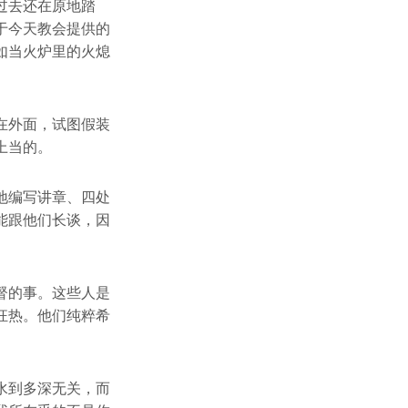
过去还在原地踏
于今天教会提供的
如当火炉里的火熄
在外面，试图假装
上当的。
地编写讲章、四处
能跟他们长谈，因
督的事。这些人是
狂热。他们纯粹希
水到多深无关，而