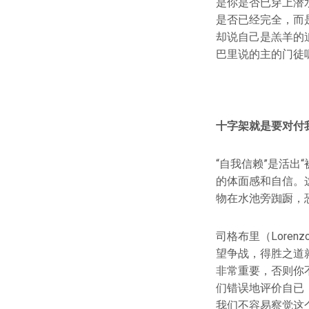
是你是否已穿上潜
是否已经完全，而
却说自己是羔羊的
巴里说的主的门徒
十字架就是要对付我
“自我信赖”是活出
的体面感和自信。
物在水池旁踟蹰，
司格布里（Lore
望争战，得胜之道
非常重要，否则你
们错误地评价自已
我们不容易察觉这