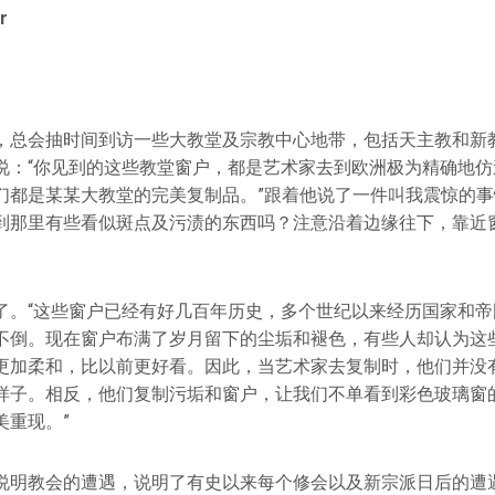
r
，总会抽时间到访一些大教堂及宗教中心地带，包括天主教和新
说：“你见到的这些教堂窗户，都是艺术家去到欧洲极为精确地仿
们都是某某大教堂的完美复制品。”跟着他说了一件叫我震惊的事
到那里有些看似斑点及污渍的东西吗？注意沿着边缘往下，靠近
了。“这些窗户已经有好几百年历史，多个世纪以来经历国家和帝
不倒。现在窗户布满了岁月留下的尘垢和褪色，有些人却认为这
更加柔和，比以前更好看。因此，当艺术家去复制时，他们并没
样子。相反，他们复制污垢和窗户，让我们不单看到彩色玻璃窗
美重现。”
说明教会的遭遇，说明了有史以来每个修会以及新宗派日后的遭