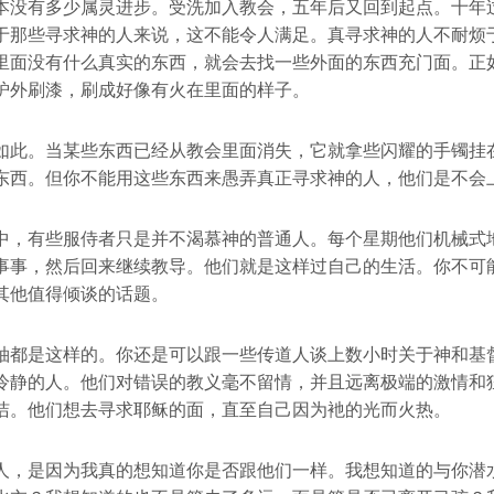
本没有多少属灵进步。受洗加入教会，五年后又回到起点。十年
于那些寻求神的人来说，这不能令人满足。真寻求神的人不耐烦
里面没有什么真实的东西，就会去找一些外面的东西充门面。正
炉外刷漆，刷成好像有火在里面的样子。
如此。当某些东西已经从教会里面消失，它就拿些闪耀的手镯挂
东西。但你不能用这些东西来愚弄真正寻求神的人，他们是不会
中，有些服侍者只是并不渴慕神的普通人。每个星期他们机械式
事事，然后回来继续教导。他们就是这样过自己的生活。你不可
其他值得倾谈的话题。
袖都是这样的。你还是可以跟一些传道人谈上数小时关于神和基
冷静的人。他们对错误的教义毫不留情，并且远离极端的激情和
洁。他们想去寻求耶稣的面，直至自己因为衪的光而火热。
人，是因为我真的想知道你是否跟他们一样。我想知道的与你潜