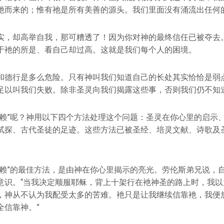
衪而来的；惟有祂是所有美善的源头。我们里面没有涌流出任何
实，却高举自我，那可糟透了！因为你对神的最终信任已被夺去
于衪的所是、看自己却过高。这就是我们每个人的困境。
和德行是多么危险。只有神叫我们知道自己的长处其实恰恰是弱
足以叫我们失败。除非圣灵向我们揭露这些事，否则我们仍不知
信赖”呢？神用以下四个方法处理这个问题：圣灵在你心里的启示
试探、古代圣徒的足迹。这些方法已被圣经、培灵文献、诗歌及
信赖”的最佳方法，是由神在你心里揭示的亮光。劳伦斯弟兄说，
意识。“当我决定顺服耶稣，背上十架行在衪神圣的路上时，我以
，神从不认为我配受太多的苦难。衪只是让我继续信靠衪，我便
全信靠神。”