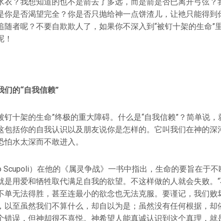
水衣？我想知道的也不是箭去了多远，而是箭是否已离开弓弦？
是你是否渴望完全？你是否只抛给神一点饼渣儿，让衪只能得到
追随者呢？不要自欺欺人了，如果你不深入到“被钉十架的生命”
呢！
们的“自我信赖”
“被钉十架的生命”终极的重大障碍。什么是“自我信赖”？简单说
这包括你的自我认识以及朋友说你是怎样的。它叫我们在神的深
恐怕水太深而不敢进入。
nzo Scupoli）在他的《属灵争战》一书中指出，生命的要旨在
就是用爱和牺牲取代满足自我的欲望。不这样做的人就会失败。“
不单无法得胜，甚至连最小的欲念也无法克服。要谨记，我们败
，以至虽然我们不算什么，却自以为是；虽然没有任何根据，却
个错误，但神却很不喜悦。神希望人能真诚认识到这个真理，就