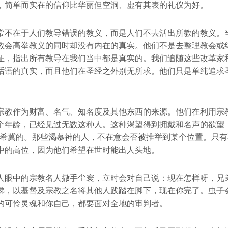
，简单而实在的信仰比华丽但空洞、虚有其表的礼仪为好。
常不在于人们教导错误的教义，而是人们不去活出所教的教义。
教会高举教义的同时却没有内在的真实。他们不是去整理教会或
证，指出所有教导在我们当中都是真实的。我们追随这些改革家
话语的真实，而且他们在圣经之外别无所求。他们只是单纯追求
宗教作为财富、名气、知名度及其他东西的来源。他们在利用宗
个年龄，已经见过无数这种人。这种渴望得到拥戴和名声的欲望，
所希冀的。那些渴慕神的人，不在意会否被推举到某个位置。只
中的高位，因为他们希望在世时能出人头地。
人眼中的宗教名人撒手尘寰，立时会对自己说：现在怎样呀，兄
梯，以基督及宗教之名将其他人践踏在脚下，现在你完了。虫子
的可怜灵魂和你自己，都要面对全地的审判者。