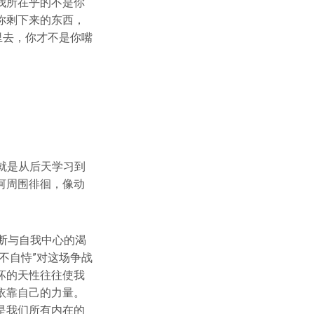
我所在乎的不是你
你剩下来的东西，
里去，你才不是你嘴
，就是从后天学习到
河周围徘徊，像动
于不断与自我中心的渴
不自恃”对这场争战
坏的天性往往使我
依靠自己的力量。
是我们所有内在的