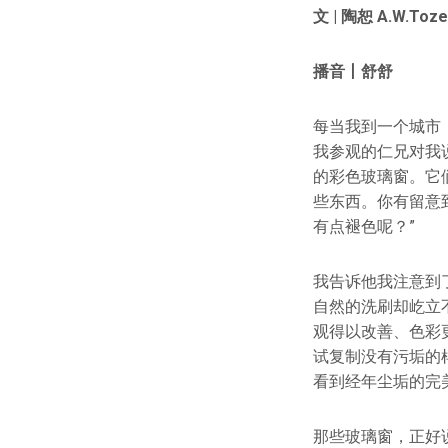
文 | 陶恕
A.W.Toze
播音丨舒舒
每当我到一个城市
我参观的仁兄对我
的彩色玻璃窗。它
些东西。你有留意
有点褪色呢？”
我告诉他我注意到
自然的洗刷却屹立
观得以改善、色彩
试复制没有污垢的
看到经年尘垢的完
那些玻璃窗，正好