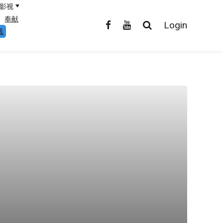
影视
奉献
Login
线