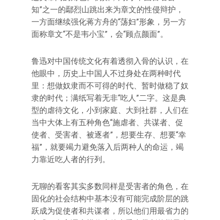
知”之一的鄢烈山跳出来为章文的性侵辩护，
一方面继续强化蒋方舟的“荡妇”形象，另一方
面称章文“不是韦小宝”，会“顾点颜面”。
鲁迅对中国传统文化有着透彻入骨的认识，在
他眼中，历史上中国人不过身处在两种时代
里：想做奴隶而不可得的时代、暂时做稳了奴
隶的时代；满纸写着无非“吃人”二字。这是典
型的虐待文化，小到家庭、大到社群，人们在
当中大体上有五种角色“施虐者、共谋者、促
使者、受害者、被逐者”，想要生存、想要“幸
福”，就要竭力避免落入后两种人的命运，竭
力靠近吃人者的行列。
无聊的看客其实多数同样是受害者的角色，在
固化的社会结构中基本没有可能完成阶层的跳
跃成为促使者和共谋者，所以他们用最省力的