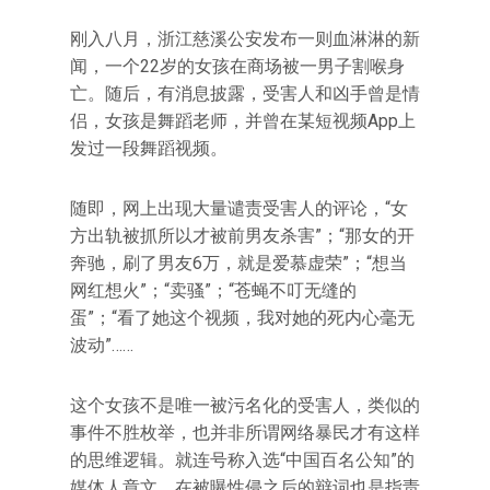
刚入八月，浙江慈溪公安发布一则血淋淋的新
闻，一个22岁的女孩在商场被一男子割喉身
亡。随后，有消息披露，受害人和凶手曾是情
侣，女孩是舞蹈老师，并曾在某短视频App上
发过一段舞蹈视频。
随即，网上出现大量谴责受害人的评论，“女
方出轨被抓所以才被前男友杀害”；“那女的开
奔驰，刷了男友6万，就是爱慕虚荣”；“想当
网红想火”；“卖骚”；“苍蝇不叮无缝的
蛋”；“看了她这个视频，我对她的死内心毫无
波动”……
这个女孩不是唯一被污名化的受害人，类似的
事件不胜枚举，也并非所谓网络暴民才有这样
的思维逻辑。就连号称入选“中国百名公知”的
媒体人章文，在被曝性侵之后的辩词也是指责