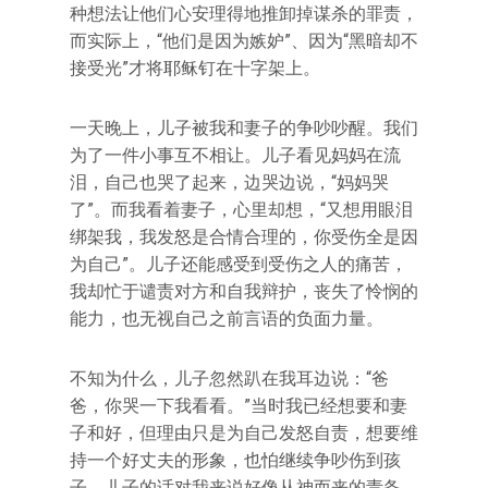
种想法让他们心安理得地推卸掉谋杀的罪责，
而实际上，“他们是因为嫉妒”、因为“黑暗却不
接受光”才将耶稣钉在十字架上。
一天晚上，儿子被我和妻子的争吵吵醒。我们
为了一件小事互不相让。儿子看见妈妈在流
泪，自己也哭了起来，边哭边说，“妈妈哭
了”。而我看着妻子，心里却想，“又想用眼泪
绑架我，我发怒是合情合理的，你受伤全是因
为自己”。儿子还能感受到受伤之人的痛苦，
我却忙于谴责对方和自我辩护，丧失了怜悯的
能力，也无视自己之前言语的负面力量。
不知为什么，儿子忽然趴在我耳边说：“爸
爸，你哭一下我看看。”当时我已经想要和妻
子和好，但理由只是为自己发怒自责，想要维
持一个好丈夫的形象，也怕继续争吵伤到孩
子。儿子的话对我来说好像从神而来的责备，