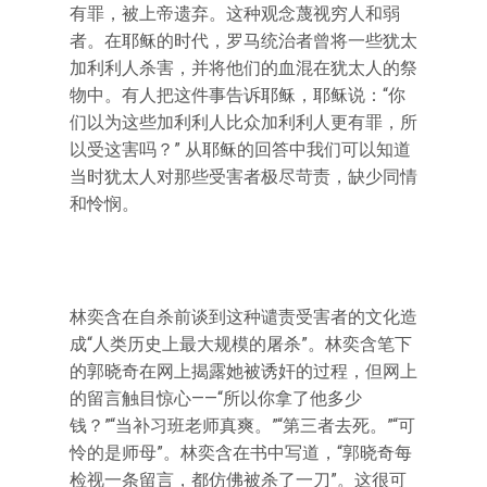
有罪，被上帝遗弃。这种观念蔑视穷人和弱
者。在耶稣的时代，罗马统治者曾将一些犹太
加利利人杀害，并将他们的血混在犹太人的祭
物中。有人把这件事告诉耶稣，耶稣说：“你
们以为这些加利利人比众加利利人更有罪，所
以受这害吗？” 从耶稣的回答中我们可以知道
当时犹太人对那些受害者极尽苛责，缺少同情
和怜悯。
林奕含在自杀前谈到这种谴责受害者的文化造
成“人类历史上最大规模的屠杀”。林奕含笔下
的郭晓奇在网上揭露她被诱奸的过程，但网上
的留言触目惊心——“所以你拿了他多少
钱？”“当补习班老师真爽。”“第三者去死。”“可
怜的是师母”。林奕含在书中写道，“郭晓奇每
检视一条留言，都仿佛被杀了一刀”。这很可