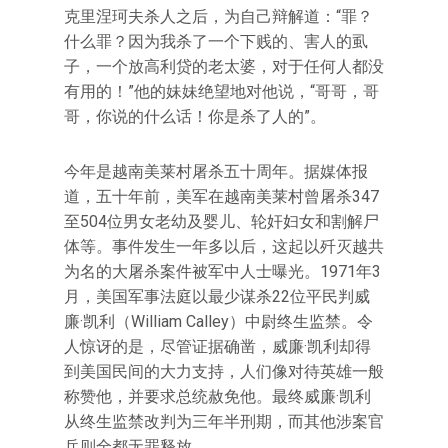
克里涅珂夫杀人之后，为自己辩解道：“罪？
什么罪？因为我杀了一个下贱的、害人的虱
子，一个放高利贷的老太婆，对于任何人都没
有用的！”他的妹妹绝望地对他说，“哥哥，哥
哥，你说的什么话！你是杀了人的”。
今年是越南美莱村屠杀五十周年。据媒体报
道，五十年前，美军在越南美莱村曾屠杀347
至504位男女老幼及婴儿、轮奸妇女和割解尸
体等。事件发生一年多以后，这起以歼灭越共
为名的大屠杀案件被军中人士曝光。1971年3
月，美国军事法庭以最少谋杀22位平民判威
廉·凯利（William Calley）中尉终生监禁。令
人惊讶的是，尽管证据确凿，威廉·凯利却得
到美国民间的大力支持，人们像对待英雄一般
称赞他，并要求总统赦免他。最终威廉·凯利
从终生监禁改判为三年半刑期，而其他涉案官
兵则全都无罪释放。