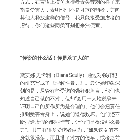
方式，在言语上模仿虐待者舌尖带刺的样子来
指责受害人，表明他们不是可欺的弱者，并向
其他人释放这样的信号：我只能接受施虐者的
虐待，你们这些同类可别想来沾便宜。
“你说的什么话！你是杀了人的”
黛安娜·史卡利（Diana·Scully）通过对强奸犯
的研究写成了《理解性暴力》。最让她印象深
刻的是，尽管有些受访的强奸犯坦言，他们也
知道自己做的不对，但却“会用一大堆说辞来
证明自己的所作所为是合理的。他们会把责任
推到受害者身上，说她们道德败坏。他们还不
断捏造虚假的犯罪情节，让他们显得没那么暴
力”。其中有很多受访者认为，“如果这女的本
身就很淫荡，而且搭了对方的便车，或者之前