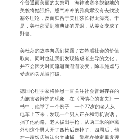
个普通而美丽的女祭司，海神波塞冬觊觎她的
美貌将她强奸。怒气冲冲的雅典娜没有去找波
塞冬理论，反而归咎于美杜莎长得太漂亮。于
是，美杜莎受到雅典娜的咒诅，从美女变成了
野兽。
美杜莎的故事向我们揭露了古希腊社会的价值
取向。同时也让我们发现施虐者主导的文化，
并不会因为时间流逝而渐渐改变，除非施虐与
受虐的关系被打破。
德国心理学家格鲁恩一直关注社会普遍存在的
为施害者辩护的现象，在《同情心的丧失》一
书中，他举了一个例子：一个77岁的老人从
电车上下来，发现一个男人正在和司机说话，
挡了他的路。老人拔出手枪，从两三米的距离
外朝这个男人开了四枪后走掉了。四周后，他
在一家饭店被认出并逮捕，警察在他家里发现