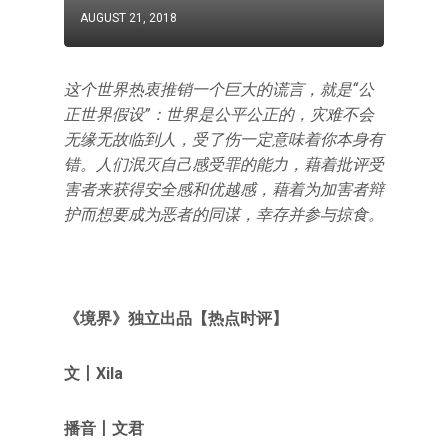
AUGUST 21, 2018
这个世界热衷推销一个巨大的谎言，就是“公
正世界假设”：世界是公平公正的，灾难不会
无缘无故临到人，受了伤一定意味着你本身有
错。人们泯灭自己感受罪的能力，藉着批评受
害者来获得安全感和优越感，藉着为加害者辩
护而想要成为恶者的同谋，幸存并参与掠食。
《境界》独立出品【热点时评】
文丨Xila
播音丨文君