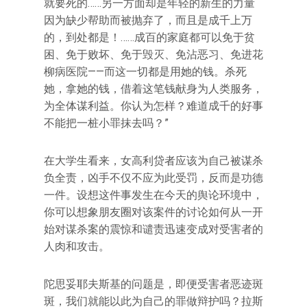
就要死的……另一方面却是年轻的新生的力量
因为缺少帮助而被抛弃了，而且是成千上万
的，到处都是！……成百的家庭都可以免于贫
困、免于败坏、免于毁灭、免沾恶习、免进花
柳病医院——而这一切都是用她的钱。杀死
她，拿她的钱，借着这笔钱献身为人类服务，
为全体谋利益。你认为怎样？难道成千的好事
不能把一桩小罪抹去吗？”
在大学生看来，女高利贷者应该为自己被谋杀
负全责，凶手不仅不应为此受罚，反而是功德
一件。设想这件事发生在今天的舆论环境中，
你可以想象朋友圈对该案件的讨论如何从一开
始对谋杀案的震惊和谴责迅速变成对受害者的
人肉和攻击。
陀思妥耶夫斯基的问题是，即便受害者恶迹斑
斑，我们就能以此为自己的罪做辩护吗？拉斯