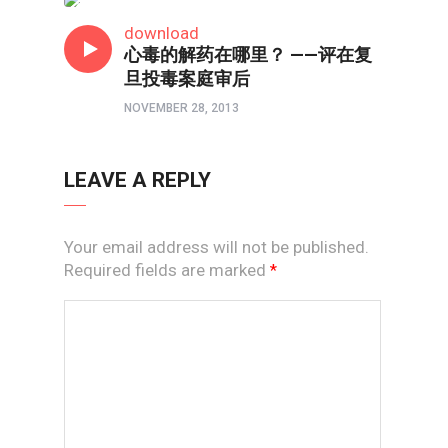
时评
download
心毒的解药在哪里？ ——评在复
旦投毒案庭审后
NOVEMBER 28, 2013
LEAVE A REPLY
Your email address will not be published.
Required fields are marked
*