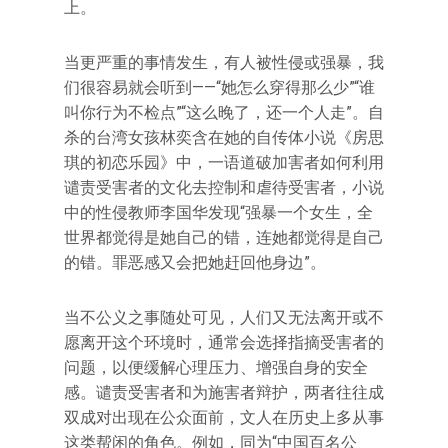
上。
当更严重的事情发生，有人被性侵或强暴，我
们很容易就会听到——“她怎么穿得那么少”“谁
叫你行为不检点”“这么晚了，还一个人走”。自
杀的台湾女孩林奕含在她的自传体小说《房思
琪的初恋乐园》中，一语道破加害者如何利用
谴责受害者的文化去控制和虐待受害者，小说
中的性侵教师李国华发现“强暴一个女生，全
世界都觉得是她自己的错，连她都觉得是自己
的错。罪恶感又会把她赶回他身边”。
当不公义之事随处可见，人们又无法离开或不
愿离开这个环境时，通常会选择指摘受害者的
问题，以便缓解心理压力、增强自身的安全
感。谴责受害者和为施害者辩护，两者往往成
双成对出现在公众面前，文人在历史上多从事
这类帮闲的角色。例如，同为“中国百名公