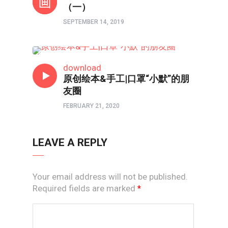
（一）
SEPTEMBER 14, 2019
亲子频道
download
原创绘本&手工|口罩“小默”的朋
友圈
FEBRUARY 21, 2020
LEAVE A REPLY
Your email address will not be published.
Required fields are marked
*