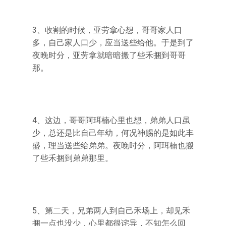
3、收割的时候，亚劳拿心想，哥哥家人口
多，自己家人口少，应当送些给他。于是到了
夜晚时分，亚劳拿就暗暗搬了些禾捆到哥哥
那。
4、这边，哥哥阿珥楠心里也想，弟弟人口虽
少，总还是比自己年幼，何况神赐的是如此丰
盛，理当送些给弟弟。夜晚时分，阿珥楠也搬
了些禾捆到弟弟那里。
5、第二天，兄弟两人到自己禾场上，却见禾
捆一点也没少，心里都很诧异，不知怎么回