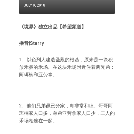
JULY 9, 2018
《境界》独立出品【希望频道】
播音|Starry
1、以色列人建造圣殿的根基，原来是一块积
放禾捆的禾场。在这块禾场附近住着两兄弟：
阿珥楠和亚劳拿。
2、他们兄弟虽已分家，却非常和睦。哥哥阿
珥楠家人口多，弟弟亚劳拿家人口少，二人的
禾场相连在一起。