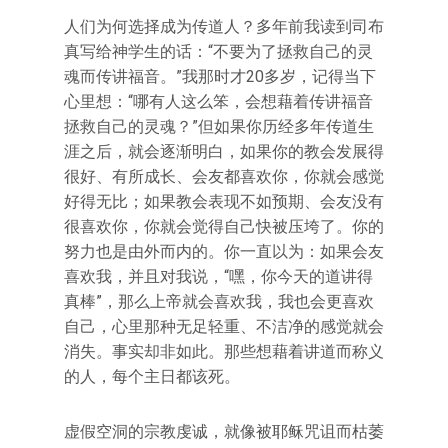
人们为何选择成为传道人？多年前我读到司布
真写给神学生的话：“不要为了拯救自己的灵
魂而传讲福音。”我那时才20多岁，记得当下
心里想：“哪有人这么笨，会想藉着传讲福音
拯救自己的灵魂？”但如果你历经多年传道生
涯之后，就会逐渐明白，如果你的教会发展得
很好、有所成长、会友都喜欢你，你就会感觉
好得无比；如果教会表现不如预期、会友没有
很喜欢你，你就会觉得自己快被压垮了。你的
努力也是由外而内的。你一直以为：如果会友
喜欢我，并且对我说，“嘿，你今天的道讲得
真棒”，那么上帝就会喜欢我，我也会更喜欢
自己，心里那种无足轻重、不洁净的感觉就会
消失。事实却非如此。那些想藉着讲道而称义
的人，每个主日都该死。
虚假空洞的宗教虔诚，就像被耶稣咒诅而枯萎