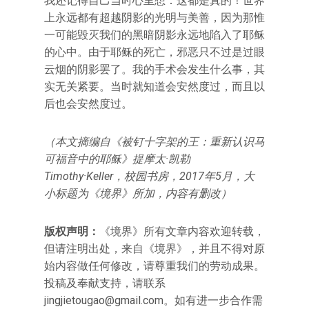
我还记得自己当时心里想：这都是真的！世界
上永远都有超越阴影的光明与美善，因为那惟
一可能毁灭我们的黑暗阴影永远地陷入了耶稣
的心中。由于耶稣的死亡，邪恶只不过是过眼
云烟的阴影罢了。我的手术会发生什么事，其
实无关紧要。当时就知道会安然度过，而且以
后也会安然度过。
（本文摘编自《被钉十字架的王：重新认识马
可福音中的耶稣》提摩太·凯勒
Timothy·Keller，校园书房，2017年5月，大
小标题为《境界》所加，内容有删改）
版权声明：
《境界》所有文章内容欢迎转载，
但请注明出处，来自《境界》，并且不得对原
始内容做任何修改，请尊重我们的劳动成果。
投稿及奉献支持，请联系
jingjietougao@gmail.com
。如有进一步合作需