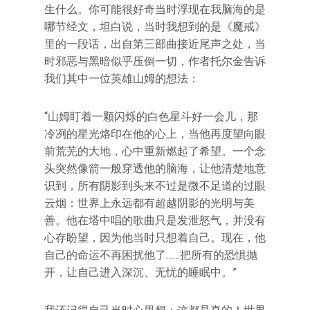
生什么。你可能很好奇当时浮现在我脑海的是
哪节经文，坦白说，当时我想到的是《魔戒》
里的一段话，出自第三部曲接近尾声之处，当
时邪恶与黑暗似乎压倒一切，作者托尔金告诉
我们其中一位英雄山姆的想法：
“山姆盯着一颗闪烁的白色星斗好一会儿，那
冷冽的星光烙印在他的心上，当他再度望向眼
前荒芜的大地，心中重新燃起了希望。一个念
头突然像箭一般穿透他的脑海，让他清楚地意
识到，所有阴影到头来不过是微不足道的过眼
云烟：世界上永远都有超越阴影的光明与美
善。他在塔中唱的歌曲只是发泄怒气，并没有
心存盼望，因为他当时只想着自己。现在，他
自己的命运不再困扰他了……把所有的恐惧抛
开，让自己进入深沉、无忧的睡眠中。”