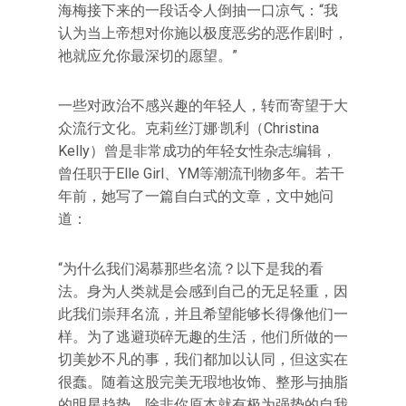
海梅接下来的一段话令人倒抽一口凉气：“我
认为当上帝想对你施以极度恶劣的恶作剧时，
祂就应允你最深切的愿望。”
一些对政治不感兴趣的年轻人，转而寄望于大
众流行文化。克莉丝汀娜·凯利（Christina
Kelly）曾是非常成功的年轻女性杂志编辑，
曾任职于Elle Girl、YM等潮流刊物多年。若干
年前，她写了一篇自白式的文章，文中她问
道：
“为什么我们渴慕那些名流？以下是我的看
法。身为人类就是会感到自己的无足轻重，因
此我们崇拜名流，并且希望能够长得像他们一
样。为了逃避琐碎无趣的生活，他们所做的一
切美妙不凡的事，我们都加以认同，但这实在
很蠢。随着这股完美无瑕地妆饰、整形与抽脂
的明星趋势，除非你原本就有极为强势的自我