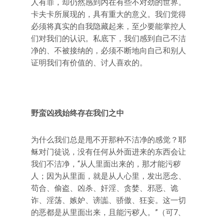
人有罪，却仍然感到内在有些不对劲的世界。
卡夫卡所展现的，具有重大的意义。我们觉得
必须将真实的自我隐藏起来，至少要能掌控人
们对我们的认识。私底下，我们感到自己不洁
净的、不被接纳的，必须不断地向自己和别人
证明我们有价值的、讨人喜欢的。
野蛮凶残始终存在我们之中
为什么我们总是甩不开那种不洁净的感觉？耶
稣对门徒说，没有任何从外面进来的东西会让
我们不洁净，“从人里面出来的，那才能污秽
人；因为从里面，就是从人心里，发出恶念、
苟合、偷盗、凶杀、奸淫、贪婪、邪恶、诡
诈、淫荡、嫉妒、谤讟、骄傲、狂妄。这一切
的恶都是从里面出来，且能污秽人。”（可7、