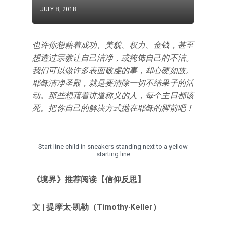
JULY 8, 2018
也许你想藉着成功、美貌、权力、金钱，甚至
想透过宗教让自己洁净，或掩饰自己的不洁。
我们可以做许多表面敬虔的事，却心硬如故。
耶稣洁净圣殿，就是要清除一切不结果子的活
动。那些想藉着讲道称义的人，每个主日都该
死。把你自己的解决方式抛在耶稣的脚前吧！
Start line child in sneakers standing next to a yellow
starting line
《境界》推荐阅读【信仰反思】
文 | 提摩太·凯勒（Timothy·Keller）