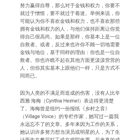
努力赢得自尊，那么对于金钱和权力，你要不
就过于憎恨，要不就过于着迷。举例来说，你
可能认为你不喜欢金钱和权力，也不喜欢那些
拥有金钱和权力的人，与他们保持距离让你觉
得自己很高尚。如果是那样，你基本上是一位
自救者。或者，反过来也许你不顾一切地需要
金钱与地位，基于同样的理由：你也是一位自
救者。你也许瞧不起在其他方面更汲汲营营的
人，但你其实基本上跟他们一样，只是方式不
同而已。
因为人类的不满足而造成的伤害，没有人比辛
西雅·海梅（Cynthia Heimel）表达得更清楚
了。海梅曾是纽约一份报纸《乡村之音》
（Village Voice）的专栏作家，她写过一篇我
永远忘不了的文章。多年来因为工作的关系，
她认识许多努力想当演员或明星的人，为了生
计而先在餐厅打工或在戏院收票，后来真的成