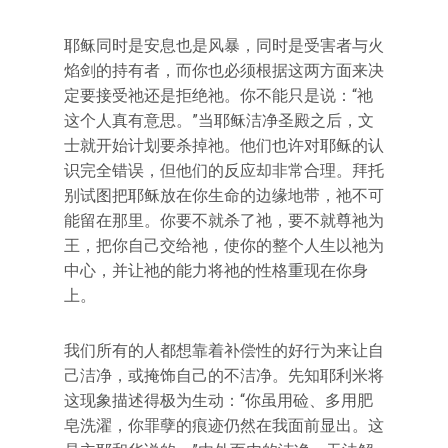
耶稣同时是安息也是风暴，同时是受害者与火
焰剑的持有者，而你也必须根据这两方面来决
定要接受祂还是拒绝祂。你不能只是说：“祂
这个人真有意思。”当耶稣洁净圣殿之后，文
士就开始计划要杀掉祂。他们也许对耶稣的认
识完全错误，但他们的反应却非常合理。拜托
别试图把耶稣放在你生命的边缘地带，祂不可
能留在那里。你要不就杀了祂，要不就尊祂为
王，把你自己交给祂，使你的整个人生以祂为
中心，并让祂的能力将祂的性格重现在你身
上。
我们所有的人都想靠着补偿性的好行为来让自
己洁净，或掩饰自己的不洁净。先知耶利米将
这现象描述得极为生动：“你虽用硷、多用肥
皂洗濯，你罪孽的痕迹仍然在我面前显出。这