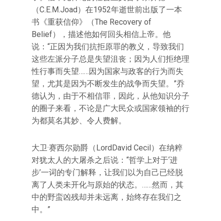
（C.E.M.Joad）在1952年逝世前出版了一本
书《重获信仰》（The Recovery of
Belief），描述他如何回头相信上帝。他
说：“正因为我们抗拒原罪的教义，导致我们
这些左派分子总是失望沮丧；因为人们拒绝理
性行事而失望……因为国家与政客的行为而失
望，尤其是因为不断发生的战争而失望。”乔
德认为，由于不相信罪，因此，从他知识分子
的圈子来看，不论是广大民众或国家领袖的行
为都莫名其妙、令人费解。
大卫·赛西尔勋爵（LordDavid Cecil）在纳粹
对犹太人的大屠杀之后说：“哲学上对于‘进
步’一词的专门解释，让我们以为自己已经脱
离了人类未开化与原始的状态。……然而，其
中的野蛮凶残却并未远离，始终存在我们之
中。”