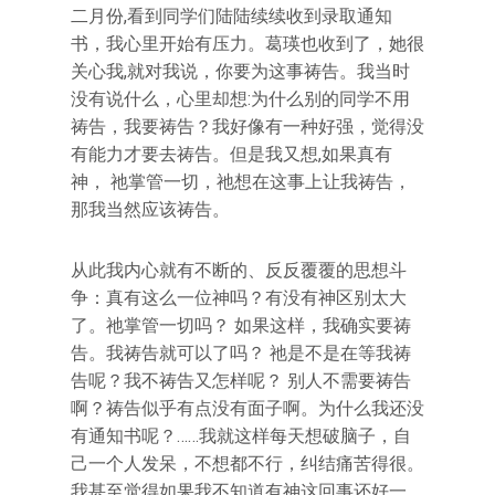
二月份,看到同学们陆陆续续收到录取通知
书，我心里开始有压力。葛瑛也收到了，她很
关心我,就对我说，你要为这事祷告。我当时
没有说什么，心里却想:为什么别的同学不用
祷告，我要祷告？我好像有一种好强，觉得没
有能力才要去祷告。但是我又想,如果真有
神， 祂掌管一切，祂想在这事上让我祷告，
那我当然应该祷告。
从此我内心就有不断的、反反覆覆的思想斗
争：真有这么一位神吗？有没有神区别太大
了。祂掌管一切吗？ 如果这样，我确实要祷
告。我祷告就可以了吗？ 祂是不是在等我祷
告呢？我不祷告又怎样呢？ 别人不需要祷告
啊？祷告似乎有点没有面子啊。为什么我还没
有通知书呢？……我就这样每天想破脑子，自
己一个人发呆，不想都不行，纠结痛苦得很。
我甚至觉得如果我不知道有神这回事还好一