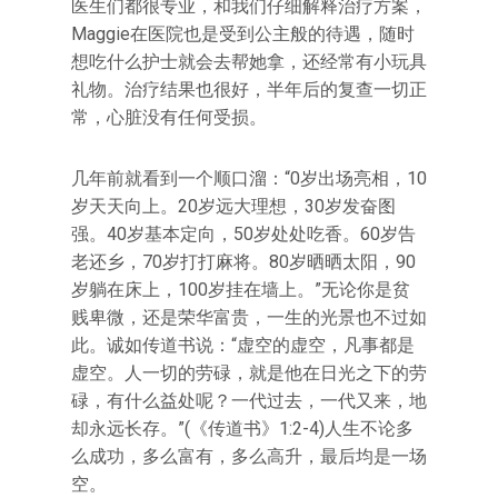
医生们都很专业，和我们仔细解释治疗方案，
Maggie在医院也是受到公主般的待遇，随时
想吃什么护士就会去帮她拿，还经常有小玩具
礼物。治疗结果也很好，半年后的复查一切正
常，心脏没有任何受损。
几年前就看到一个顺口溜：“0岁出场亮相，10
岁天天向上。20岁远大理想，30岁发奋图
强。40岁基本定向，50岁处处吃香。60岁告
老还乡，70岁打打麻将。80岁晒晒太阳，90
岁躺在床上，100岁挂在墙上。”无论你是贫
贱卑微，还是荣华富贵，一生的光景也不过如
此。诚如传道书说：“虚空的虚空，凡事都是
虚空。人一切的劳碌，就是他在日光之下的劳
碌，有什么益处呢？一代过去，一代又来，地
却永远长存。”(《传道书》1:2-4)人生不论多
么成功，多么富有，多么高升，最后均是一场
空。