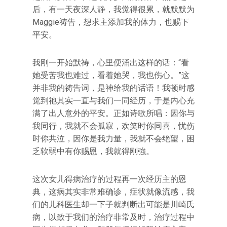
后，有一天夜深人静，我觉得很累，就默默为
Maggie祷告，想求主添加我的体力，也赐下
平安。
我刚一开始默祷，心里便涌出这样的话：“看
她受苦我也难过，看着她哭，我也伤心。”这
并非我的祷告词，是神给我的话语！我顿时感
觉到祂其实一直与我们一同经历，于是内心充
满了出人意外的平安。正如诗歌所唱：因你与
我同行，我就不会孤寂，欢笑时你同喜，忧伤
时你共泣，因你是我力量，我就不会绝望，困
乏软弱中有你赐恩，我就得刚強。
这次女儿得病治疗的过程再一次经历主的恩
典，这病其实非常难确诊，症状就像流感，我
们的儿科医生却一下子就判断出可能是川崎氏
病，以致于我们的治疗非常及时，治疗过程中