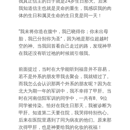
我真正信主的日子就是24岁生日那天。后来
我知道信主也就是灵命的重生，我感叹我的肉
体的生日和属灵生命的生日竟是同一天！
“我未将你造在腹中，我已晓得你；你未出母
胎，我已分别你为圣”，因为祂是那位超越时
空的神。当我回首看自己走过的路，发现神早
在我还没有听过祂的时候就引领我。
前面提过，当时在大学能听到福音并不容易，
若不是外系的朋友带我去聚会，我就错过了。
而我怎么会认识那两个外系的朋友呢？因为在
北大为期一年的军训中，我不幸得了甲肝。当
时在河南信阳军训的同学中，一共有8、9位
同学被传染。恰好在我生日那天，我被诊断为
甲肝。知道第二天要住院，我哭得特别伤心。
后来在医院里遇到了同为病友的他们。原来那
次得甲肝，也是神要给我的化妆的祝福！