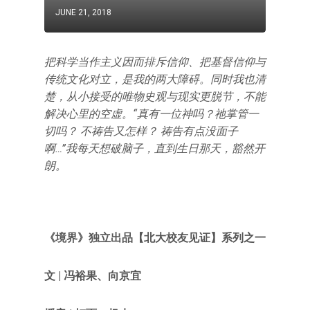
JUNE 21, 2018
把科学当作主义因而排斥信仰、把基督信仰与
传统文化对立，是我的两大障碍。同时我也清
楚，从小接受的唯物史观与现实更脱节，不能
解决心里的空虚。“真有一位神吗？祂掌管一
切吗？ 不祷告又怎样？ 祷告有点没面子
啊…”我每天想破脑子，直到生日那天，豁然开
朗。
《境界》独立出品【北大校友见证
】
系列之一
文 | 冯裕果、向京宜