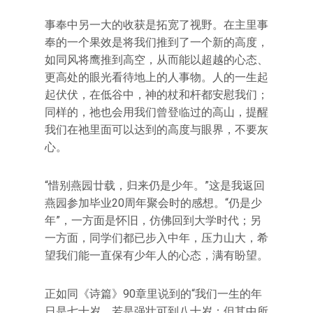
事奉中另一大的收获是拓宽了视野。在主里事
奉的一个果效是将我们推到了一个新的高度，
如同风将鹰推到高空，从而能以超越的心态、
更高处的眼光看待地上的人事物。人的一生起
起伏伏，在低谷中，神的杖和杆都安慰我们；
同样的，祂也会用我们曾登临过的高山，提醒
我们在祂里面可以达到的高度与眼界，不要灰
心。
“惜别燕园廿载，归来仍是少年。”这是我返回
燕园参加毕业20周年聚会时的感想。“仍是少
年”，一方面是怀旧，仿佛回到大学时代；另
一方面，同学们都已步入中年，压力山大，希
望我们能一直保有少年人的心态，满有盼望。
正如同《诗篇》90章里说到的“我们一生的年
日是七十岁，若是强壮可到八十岁；但其中所