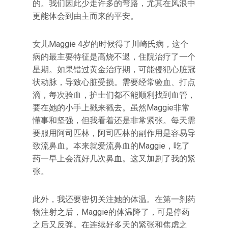
的。我们因此少走许多的弯路，尤其在风浪中
更能体会到由主而来的平安。
女儿Maggie 4岁的时候得了川崎氏病，这个
病的最主要特征是高烧不退，住院治疗了一个
星期。如果错过黄金治疗期，可能侵犯心脏冠
状动脉，导致心脏受损。需要经常验血、打点
滴，每次验血，护士们都不能顺利找到血管，
要在她的小手上戳来戳去。虽然Maggie非常
懂事和坚强，但我看着还是非常紧张。每天需
要服用阿司匹林，阿司匹林的副作用是容易导
致流鼻血。本来就爱流鼻血的Maggie，吃了
药一早上会流好几次鼻血。这又加剧了我的紧
张。
此外，我还要密切关注她的体温。在第一剂药
物注射之后，Maggie的体温降了，可是停药
之后又反弹。在连续好多天的紧张和焦虑之