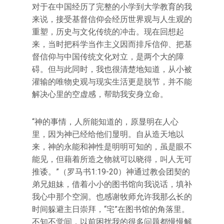
对于在中国经历了完整的小学到大学教育的我
来说，接受基督信仰会经历世界观与人生观的
重塑，历史与文化传统的冲击。现在回想起
来，当时把科学当作主义因而排斥信仰、把基
督信仰与中国传统文化对立，是两个大的障
碍。但与此同时，我也很清楚地知道，从小被
灌输的唯物史观与现实生活更是脱节，并不能
解决心里的空虚感，帮助我安身立命。
“神的事情，人所能知道的，原显明在人心
里，因为神已经给他们显明。自从造天地以
来，神的永能和神性是明明可知的，虽是眼不
能见，但藉着所造之物就可以晓得，叫人无可
推诿。”（罗马书1:19-20）神通过教会团契的
弟兄姐妹，借着小小的图书馆向我说话，填补
我心中那个空洞。也感谢牧师允许我那么长的
时间躲避主日崇拜，“宅”在图书馆的角落里。
不知不觉间，以前困扰我的很多问题都慢慢解