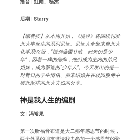
播音 | 虹雨、杨杰
后期 | Starry
【编者按】从本周开始，《境界》将陆续刊发
北大毕业生的系列见证。见证人全部来自北大
化学系92级，“惜别燕园廿载，归来仍是少
年”，因着一样的信仰，他们成为主内的弟兄
姐妹，成为新造的“少年人”。今天发出的是一
对昔日的学生情侣、后来结婚并在校园服侍中
彼此配搭的北大夫妇的分享。
神是我人生的编剧
文 | 冯裕果
第一次听福音布道是大二那年感恩节的时候，
两个外系的朋友邀请我去参加一个感恩节的聚