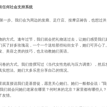
有任何社会支持系统
的第一步。我们会为周边的发廊、足疗店、按摩店祷告，也想过并
物的方式。逢年过节，我们就会把礼物送过去，让她们感受我们
们买了好多玫瑰花，一个一个送给那些站街女子，她们可开心了
发、美容之类的技巧，也主动教她们英语。
问卷的方式。我们曾撰写过《当代女性危机与压力调查》，然后
真实想法。她们大多乐意分享自己的情况。
里就直接说我们是基督徒，愿意关心她们。她们一般都会说：“我
，我们就会问她们老家在哪里？何时来的北京？家里都有哪些人
了友情。