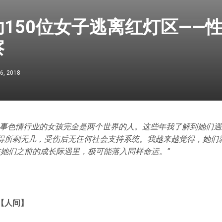
150位女子逃离红灯区——
察
6, 2018
从事色情行业的女孩完全是两个世界的人。这些年我了解到她们
得所剩无几，受伤后无任何社会支持系统。我越来越觉得，她们
在她们之前的成长际遇里，极可能落入同样命运。”
【人间】