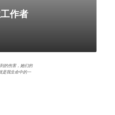
性工作者
遇到的伤害，她们的
就是我生命中的一