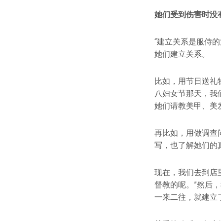
她们受到伤害时没
“建立关系是服侍
她们建立关系。
比如，用节日送礼
八妇女节那天，我
她们请教美甲、美
再比如，用做调查
写，也了解她们的
现在，我们去到店
督教的呢。”然后
一来二往，就建立