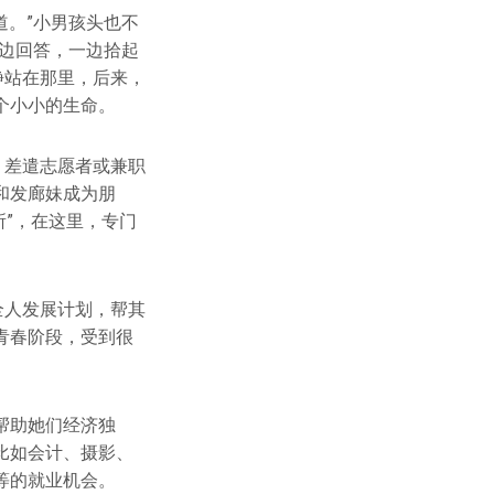
道。”小男孩头也不
一边回答，一边拾起
静站在那里，后来，
个小小的生命。
、差遣志愿者或兼职
和发廊妹成为朋
所”，在这里，专门
全人发展计划，帮其
青春阶段，受到很
帮助她们经济独
比如会计、摄影、
等的就业机会。