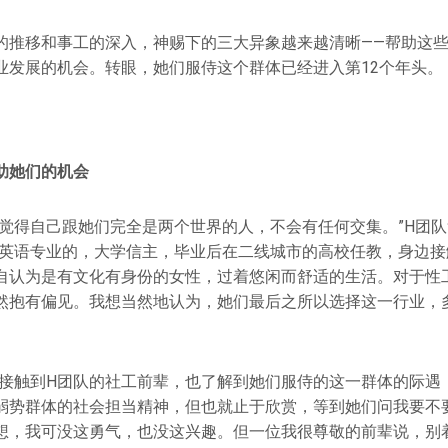
的推移和事工的深入，神赐下的三大异象越来越清晰——帮助这
业发展的机会。转眼，她们服侍这个群体已经进入第12个年头。
助她们的机会
我觉得自己跟她们完全是两个世界的人，不会有任何交集。”H团
学英语专业的，大学信主，毕业后在二线城市的高校任教，身边接
自认为是有文化有身份的女性，过着悠闲而舒适的生活。对于性
然抱有偏见。我想当然地认为，她们最后之所以选择这一行业，
，接触到H团队的社工前辈，也了解到她们服侍的这一群体的际遇
弱势群体的社会担当精神，但也就止于欣赏，等到她们问我要不
想，我可没这勇气，也没这兴趣。但一位我很尊敬的前辈说，别