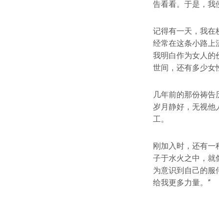
告看看。于是，我
记得有一天，我在
经常在这条小路上
我明白作为女人的
世间，还有多少女
几年前的那份祷告
岁月静好，无视他
工。
刚加入时，还有一
子于水火之中，就
为意识到自己的服
给我更多力量。”