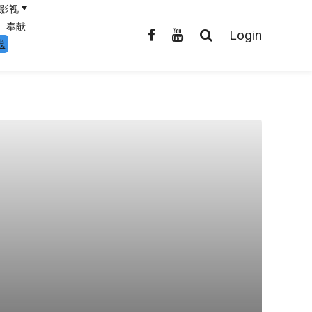
影视
奉献
Login
线