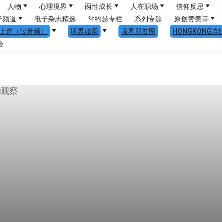
人物
心理境界
两性成长
人在职场
信仰反思
子频道
电子杂志精选
常约瑟专栏
系列专题
原创赞美诗
上道（仅音频）
境界如画
境界朋友圈
HONGKONG连
会