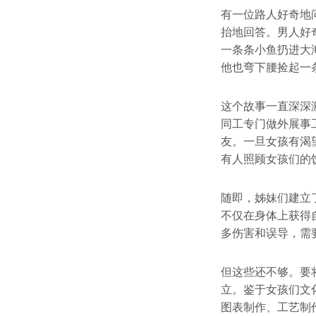
有一位路人好奇地
抬地回答。男人好
一条条小鱼扔进大
他也弯下腰捡起一
这个故事一直深深
同工专门做外展事
友。一旦女孩有渴
有人照顾女孩们的
随即，姊妹们建立
不仅在身体上获得
多伤害和误导，需
但这些还不够。要
立。鉴于女孩们文
图表制作、工艺制