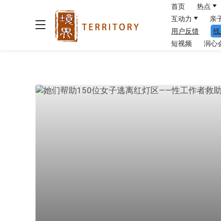
首页
热点
互动力
亲
用户反馈
线
短视频
润心