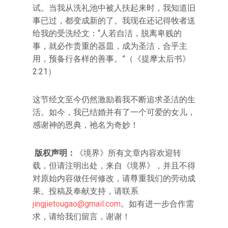
试。当我从洗礼池中被人扶起来时，我知道旧
事已过，都变成新的了。我现在还记得牧者送
给我的受洗经文：“人若自洁，脱离卑贱的
事，就必作贵重的器皿，成为圣洁，合乎主
用，预备行各样的善事。”（《提摩太后书》
2:21）
这节经文至今仍然激励着我不断追求圣洁的生
活。如今，我已结婚并有了一个可爱的女儿，
感谢神的恩典，祂名为奇妙！
版权声明：
《境界》所有文章内容欢迎转
载，但请注明出处，来自《境界》，并且不得
对原始内容做任何修改，请尊重我们的劳动成
果。投稿及奉献支持，请联系
jingjietougao@gmail.com
。如有进一步合作需
求，请给我们留言，谢谢！