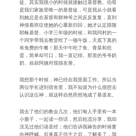
徒。其实我很小的时候就接触过基督教。伯母
是我们家族里唯一的基督徒，可是我从小就看
到她总是在基督和财神爷之间反反复复，直到
神借着癌症使她的心重新归回，她才认定跟随
耶稣基督。小学三年级的时候，和我同村的一
个同学带我去教堂吃了一顿午饭，天底下真的
有免费的午餐！那天中午吃了鱼、青菜和煎
蛋，简单却可口，我一直记得。那里的爷爷奶
奶、叔叔阿姨对我很友善。
我想那个时候，神已经在我里面工作。所以当
两位学长进到宿舍里，我不知道为什么很想去
认识这位神，就这样自然而然地成了慕道友。
我去了他们的教会几次，他们每人手里有一本
小册子，一起读一些话，然后轮流分享，我却
没见过他们读圣经；他们告诉我祷告的时候要
向神呼喊。后来真正信主之后，了解多了，我