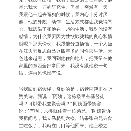
是比我大一届的研究生。但是，突然有一天，
我跟他一起去遛狗的时候，我内心十分讨厌
他，他的外貌、动作、生活方式都让我觉得恶
心。我厌倦了和他在一起的生活，我对他没有
感情，为什么我要因为性欲欺骗我的良心和情
感呢？那天傍晚，我跟他分道扬镳，一个人坐
在江边旁反思自己这四年多的同性恋生活。天
色越来越黑，我回到他住的地方，把我留在他
家里的东西全部拿回来，我没有跟他说一句
话，连再见也没有说。
当我回到宿舍楼，奇妙的是，宿管阿姨正在听
赞美诗。我说：“阿姨，这栋楼里有基督徒
吗？可以带我去聚会吗？” 阿姨面带笑容
说：“有啊，六楼就住着一位弟兄。”阿姨告诉
我房间号，我立马爬到六楼。结果张弟兄去食
堂吃饭了，我就在门口等他回来。他上楼之