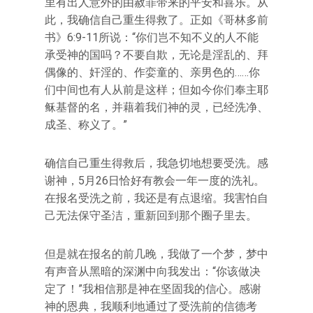
里有出人意外的由赦罪带来的平安和喜乐。从
此，我确信自己重生得救了。正如《哥林多前
书》6:9-11所说：“你们岂不知不义的人不能
承受神的国吗？不要自欺，无论是淫乱的、拜
偶像的、奸淫的、作娈童的、亲男色的……你
们中间也有人从前是这样；但如今你们奉主耶
稣基督的名，并藉着我们神的灵，已经洗净、
成圣、称义了。”
确信自己重生得救后，我急切地想要受洗。感
谢神，5月26日恰好有教会一年一度的洗礼。
在报名受洗之前，我还是有点退缩。我害怕自
己无法保守圣洁，重新回到那个圈子里去。
但是就在报名的前几晚，我做了一个梦，梦中
有声音从黑暗的深渊中向我发出：“你该做决
定了！”我相信那是神在坚固我的信心。感谢
神的恩典，我顺利地通过了受洗前的信德考