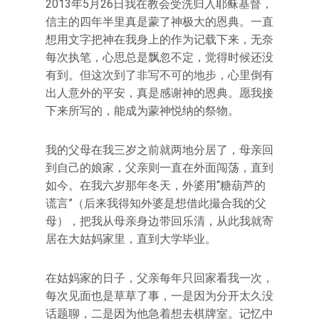
2013年5月26日我在教会受洗归入耶稣基督，
信主的四年半里真是蒙了神极大的恩典。一直
想用文字把神在我身上的作为记载下来，无奈
每次执笔，心思总是飘忽不定，觉得时候还没
有到。但这次到了非写不可的地步，心里倒有
出人意外的平安，真是感谢神的恩典。愿我接
下来所写的，能成为蒙神悦纳的祭物。
我的父母在我三岁之前就两地分居了，母亲回
到自己的娘家，父亲则一直在外面闯荡，直到
如今。在我六岁那年冬天，外婆用“糖葫芦的
谎言”（后来我得知外婆是想借此撮合我的父
母），把我从母亲身边带回乐清，从此我就寄
居在大姑妈家里，直到大学毕业。
在姑妈家的日子，父亲每年只回家看我一次，
每次见面也是草草了事，一是因为分开太久没
话题聊，二是因为他急着想去棋牌室。记忆中