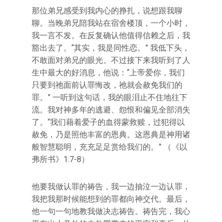
那位弟兄感受到我内心的挣扎，说想跟我聊
聊。当晚弟兄陪我站在宿舍楼顶，一个小时，
我一言不发。在反复确认他值得信赖之后，我
豁出去了。“其实，我是同性恋。” 我低下头，
不敢面对弟兄的眼光。不过接下来我听到了人
生中最大的好消息，他说：“上帝爱你，我们
只要到祂面前认罪悔改，祂就会赦免我们的
罪。” 一听到这句话，我的眼泪止不住地往下
流。我对神多年的逃避、怨恨和偏见全部消失
了。“我们藉着爱子的血得蒙救赎，过犯得以
赦免，乃是照他丰富的恩典。这恩典是神用诸
般智慧聪明，充充足足赏给我们的。” （《以
弗所书》1:7-8）
他要我做认罪的祷告，我一边抽泣一边认罪，
我把我那时候能想到的罪都向神交代。最后，
他一句一句地教我做决志祷告。祷告完，我心