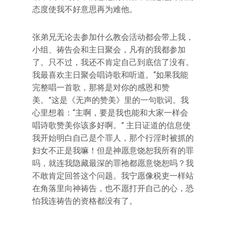
态度使我不好意思再为难他。
张弟兄无论去参加什么教会活动都会带上我，
小组、祷告会和主日聚会，凡有的我都参加
了。只不过，我还不肯定自己到底信了没有。
我最喜欢主日聚会唱诗歌和听道。“如果我能
完整唱一首歌，那将是对你的感恩和赞
美。”这是《无声的赞美》里的一句歌词。我
心里想着：“主啊，要是我也能和大家一样会
唱诗歌赞美你该多好啊。” 主日证道的信息使
我开始明白自己是个罪人，那个行淫时被抓的
妇女不正是我嘛！但是神愿意饶恕我所有的罪
吗，就连我隐藏最深的罪祂都愿意饶恕吗？我
不敢肯定回答这个问题。我宁愿像税吏一样站
在角落里向神祷告，也不愿打开自己的心，恐
怕我连祷告的资格都没有了。