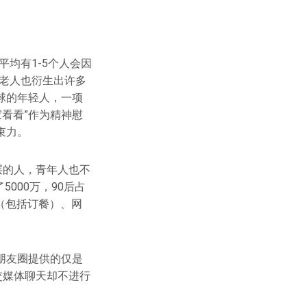
平均有1-5个人会因
居老人也衍生出许多
球的年轻人，一项
家看看”作为精神慰
束力。
层的人，青年人也不
5000万，90后占
购（包括订餐）、网
朋友圈提供的仅是
交媒体聊天却不进行