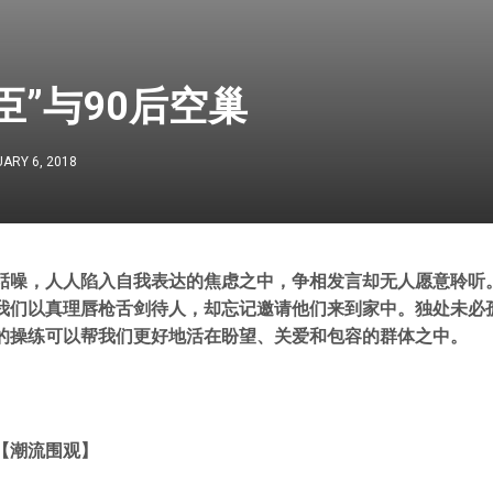
臣”与90后空巢
ARY 6, 2018
聒噪，人人陷入自我表达的焦虑之中，争相发言却无人愿意聆听
我们以真理唇枪舌剑待人，却忘记邀请他们来到家中。独处未必
的操练可以帮我们更好地活在盼望、关爱和包容的群体之中。
【潮流围观】