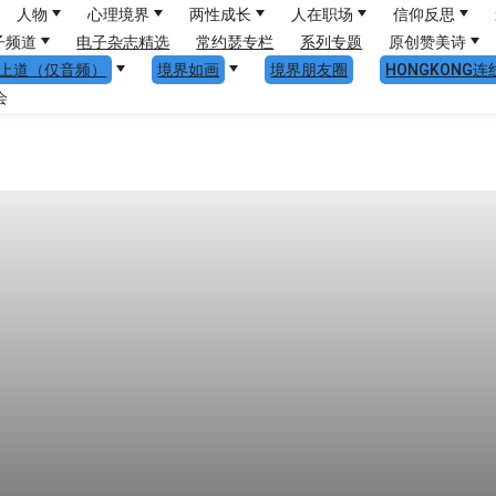
人物
心理境界
两性成长
人在职场
信仰反思
子频道
电子杂志精选
常约瑟专栏
系列专题
原创赞美诗
上道（仅音频）
境界如画
境界朋友圈
HONGKONG连
会