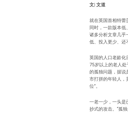
文| 文道
就在英国首相特蕾莎·
同时，一款版本低
诸多分析文章几乎
低、投入更少、还
英国的人口老龄化日
75岁以上的老人
的孤独问题，据说
市打拼的年轻人，
位”。
一老一少，一头是
抄式的攻击。“孤独