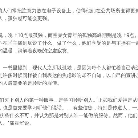
在的人们常把注意力放在电子设备上，使得他们在公共场所变得更
人，孤独感可能会更强。
说，晚上10点最孤独，而空巢女青年的孤独高峰期则是晚上9点
不在乎主播到底说了什么、做了什么，他们享受的是与主播在一
的温暖，消解着夜晚的空虚寂寞。
》一书里提到，现代人之所以孤独，是因为每个人都忙着自己表
徒许多时候同样被自我表达的焦虑影响却不自知，以自己的宣讲
的人最需要的是聆听的服侍。
我们欠下别人的第一种服事，是学习聆听别人。正如我们爱神是从
，也是首先要学习听他们说话。……有些信徒，特别是传道人，一
贡献’些什么不可，并认为那是对别人唯一能做的服侍。然而，他
人。”潘霍华说。