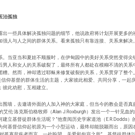
医治孤独
露出一些具体解决孤独问题的细节，他说政府将计划开展更多的
加强人与人之间的群体关系。看来孤独只有靠连接、关系来解决
系。当亚当和夏娃不顺服时，在伊甸园中的美好关系突然变得尖
后男人和女人的关系破裂了，最终所有人都处在模糊不清的关系
团糟。然而，神却透过耶稣来修复破裂的关系，关系贯穿了整个
”是信仰基督的群体生活的主题，大家彼此相爱、共同分享，一起
；彼此劝慰，互相建立。
出围墙，去邀请外面的人加入神的大家庭，但当今的教会是否真
艾伦·洛克斯伯格牧师（Alan J.Roxburgh）发出一个一针见
建立基督徒群体生活呢？”他查阅历史学家道池（E.R.Dodds
为何基督信仰起初原为一个小型运动，最终却能脱颖而出，原因
，对孤寡贫疾者而言，一处盼望、关爱和包容之所”，基督徒群体