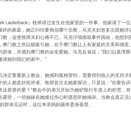
rk·Lauterback）牧师讲过发生在他家里的一件事。他家请了
破碎的家庭，她正纠结要相信哪个宗教，马克夫妇曾多次跟她详
门教，这使牧师夫妇心痛不已。马克仔细推敲事件因由，他想到
，摩门教之所以能吸引她，在于摩门教让人有家庭的关系和感觉
的群体，并感到摩门教的会友爱她。马克反省说：“我们以真理唇
邀请她到我们的家中。”
后决定要重新上教会。她感到孤独害怕，需要得到他人的支持才
中的人都是好批评者。牧师首次去她家探访，只是说：“你要告诉
表达基督的爱？”教会中的弟兄开始为她铲除行车道上的积雪，
去露营，一些姊妹在她难过伤心时愿意听她倾诉。当教会真正活出
督的群体见证时，这位单亲妈妈最终委身基督。