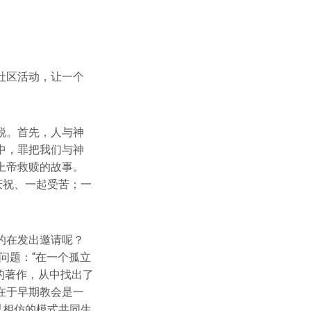
社区活动，让一个
。
锐。首先，人与神
中，罪把我们与神
上帝救赎的故事。
庆祝、一起受苦；一
的在发出邀请呢？
血的问题：“在一个孤立
）的著作，从中找出了
在于早期教会是一
以相仿的模式共同生