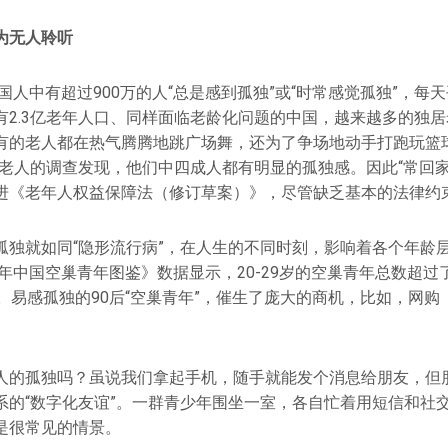
为无人聆听
英国人中有超过900万的人“总是感到孤独”或“时常感觉孤独”，每天
有2.3亿老年人口、同样面临老龄化问题的中国，越来越多的独
有的老人都在热气腾腾地跳广场舞，还为了争场地动手打跑玩篮
市老人的调查发现，他们中四成人都有明显的孤独感。因此“常回
进《老年人权益保障法（修订草案）》，尽管缺乏基本的法律约
孤独就如同“隐形流行病”，在人生的不同时刻，影响着各个年龄
7年中国空巢青年图鉴》数据显示，20-29岁的空巢青年总数超过了
5％。易感孤独的90后“空巢青年”，催生了庞大的商机，比如，网
人的孤独吗？虽说我们拿起手机，随手就能发个消息给朋友，但
系的“数字化友谊”。一群青少年围坐一室，各自忙着用短信和社
是很常见的情景。