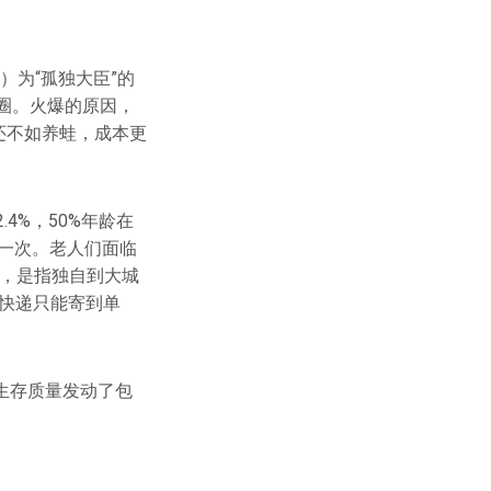
h）为“孤独大臣”的
圈。火爆的原因，
还不如养蛙，成本更
4%，50%年龄在
话一次。老人们面临
”，是指独自到大城
快递只能寄到单
生存质量发动了包