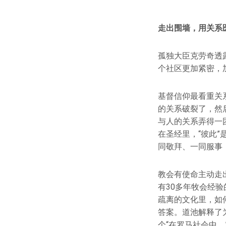
走出围墙，用关系
孤独大臣克劳奇透
个社区更加紧密，
基督信仰最看重关
的关系破裂了，然
与人的关系弄得一
在圣经里，“彼此
同敬拜、一同服事
教会有使命主动走
有30多年牧会经验的
疏离的文化里，如何
答案。道池解释了
个“在罗马社会中