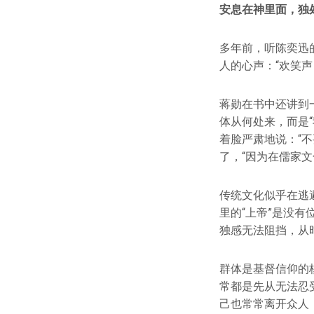
安息在神里面，独
多年前，听陈奕迅
人的心声：“欢笑
蒋勋在书中还讲到
体从何处来，而是
着脸严肃地说：“
了，“因为在儒家
传统文化似乎在逃避
里的“上帝”是没
独感无法阻挡，从
群体是基督信仰的
常都是先从无法忍
己也常常离开众人