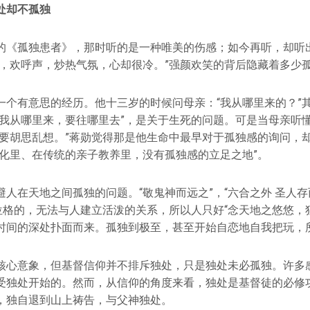
处却不孤独
的《孤独患者》，那时听的是一种唯美的伤感；如今再听，却听
声，欢呼声，炒热气氛，心却很冷。”强颜欢笑的背后隐藏着多少
一个有意思的经历。他十三岁的时候问母亲：“我从哪里来的？”
“我从哪里来，要往哪里去”，是关于生死的问题。可是当母亲听
不要胡思乱想。”蒋勋觉得那是他生命中最早对于孤独感的询问，
文化里、在传统的亲子教养里，没有孤独感的立足之地”。
人在天地之间孤独的问题。“敬鬼神而远之”，“六合之外 圣人存
有位格的，无法与人建立活泼的关系，所以人只好“念天地之悠悠，
时间的深处扑面而来。孤独到极至，甚至开始自恋地自我把玩，
核心意象，但基督信仰并不排斥独处，只是独处未必孤独。许多
受独处开始的。然而，从信仰的角度来看，独处是基督徒的必修
，独自退到山上祷告，与父神独处。