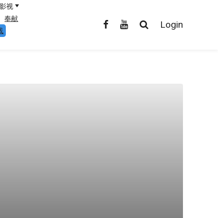
影视
奉献
Login
线