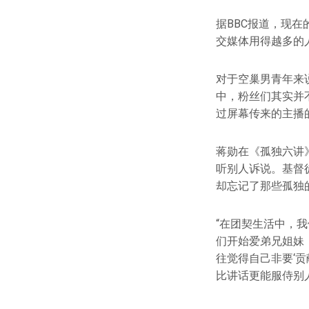
据BBC报道，现
交媒体用得越多的
对于空巢男青年来
中，粉丝们其实并
过屏幕传来的主播
蒋勋在《孤独六讲
听别人诉说。基督
却忘记了那些孤独
“在团契生活中，
们开始爱弟兄姐妹
往觉得自己非要‘
比讲话更能服侍别