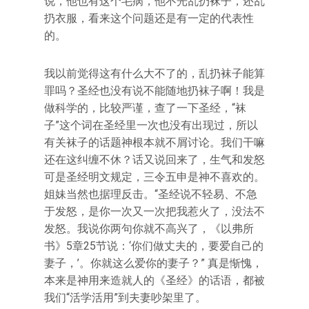
说，他也有这个毛病，他不光乱扔袜子，还乱
扔衣服，看来这个问题还是有一定的代表性
的。
我以前觉得这有什么大不了的，乱扔袜子能算
罪吗？圣经也没有说不能随地扔袜子啊！我是
做科学的，比较严谨，查了一下圣经，“袜
子”这个词在圣经里一次也没有出现过，所以
有关袜子的话题神根本就不屑讨论。我们干嘛
还在这纠缠不休？话又说回来了，生气和发怒
可是圣经明文规定，三令五申是神不喜欢的。
姐妹当然也据理反击。“圣经说不轻易、不急
于发怒，是你一次又一次把我惹火了，没法不
发怒。我说你两句你就不高兴了，《以弗所
书》5章25节说：‘你们做丈夫的，要爱自己的
妻子，’。你就这么爱你的妻子？” 真是惭愧，
本来是神用来造就人的《圣经》的话语，都被
我们“活学活用”到夫妻吵架里了。