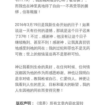
书11:19），我那颗刚硬的心终于被替换了，
而我也在神里真地得了自由——不再受罪的捆
绑，信靠顺服！
2016年3月19日是我新生命开始的日子！如果
说这一天有任何的遗憾，那就是这个日子迟来
了37年！不过，感谢神，他没有让这个日子
继续晚到、甚至不到！感谢神，让我真真切切
地感受到祂的同在；我的过犯和罪也不是无药
可救；世上的烦恼逼迫再不是那样可怕。
神让我看到生命的美好，在任何时候、任何情
况都因为他的作为而感恩称谢。神也让我明白
是非对错，教我检省自己、仁爱待人。神更让
我看到人生的意义、目标和最大的盼望，我的
人生因祂的同在而变得完整！
版权声明：
《境界》所有文章内容欢迎转