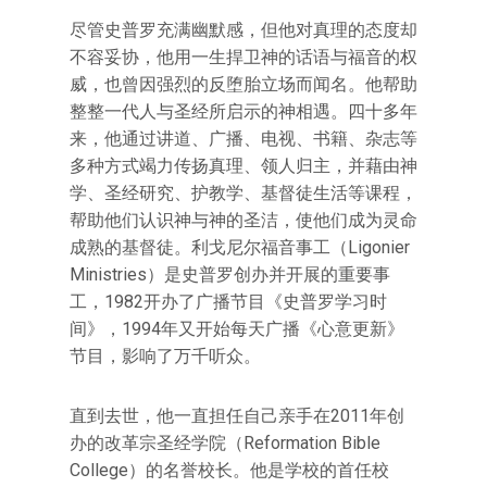
尽管史普罗充满幽默感，但他对真理的态度却
不容妥协，他用一生捍卫神的话语与福音的权
威，也曾因强烈的反堕胎立场而闻名。他帮助
整整一代人与圣经所启示的神相遇。四十多年
来，他通过讲道、广播、电视、书籍、杂志等
多种方式竭力传扬真理、领人归主，并藉由神
学、圣经研究、护教学、基督徒生活等课程，
帮助他们认识神与神的圣洁，使他们成为灵命
成熟的基督徒。利戈尼尔福音事工（Ligonier
Ministries）是史普罗创办并开展的重要事
工，1982开办了广播节目《史普罗学习时
间》，1994年又开始每天广播《心意更新》
节目，影响了万千听众。
直到去世，他一直担任自己亲手在2011年创
办的改革宗圣经学院（Reformation Bible
College）的名誉校长。他是学校的首任校