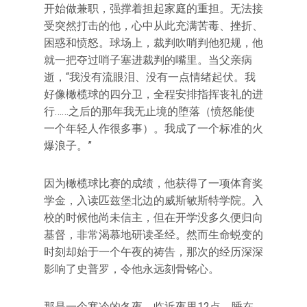
开始做兼职，强撑着担起家庭的重担。无法接
受突然打击的他，心中从此充满苦毒、挫折、
困惑和愤怒。球场上，裁判吹哨判他犯规，他
就一把夺过哨子塞进裁判的嘴里。当父亲病
逝，“我没有流眼泪、没有一点情绪起伏。我
好像橄榄球的四分卫，全程安排指挥丧礼的进
行……之后的那年我无止境的堕落（愤怒能使
一个年轻人作很多事）。我成了一个标准的火
爆浪子。”
因为橄榄球比赛的成绩，他获得了一项体育奖
学金，入读匹兹堡北边的威斯敏斯特学院。入
校的时候他尚未信主，但在开学没多久便归向
基督，非常渴慕地研读圣经。然而生命蜕变的
时刻却始于一个午夜的祷告，那次的经历深深
影响了史普罗，令他永远刻骨铭心。
那是一个寒冷的冬夜，临近夜里12点，睡在