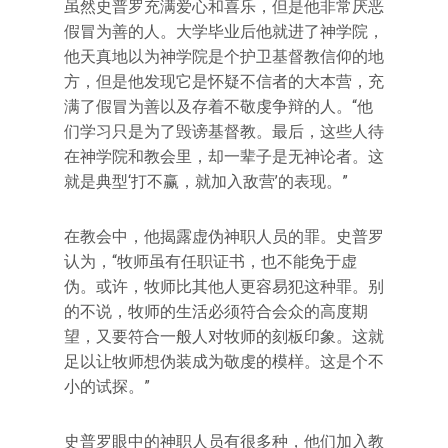
虽然史普罗充满爱心和喜乐，但是他非常厌恶
假冒为善的人。大学毕业后他就进了神学院，
他天真地以为神学院是个护卫基督教信仰的地
方，但是他发现它是怀疑不信者的大本营，充
满了假冒为善以及存着不敬虔争辩的人。“他
们学习只是为了毁谤基督教。最后，这些人待
在神学院和教会里，却一辈子是无神论者。这
就是典型‘打不赢，就加入敌营’的表现。”
在教会中，他揭露虚伪神职人员的罪。史普罗
认为，“牧师虽有任职证书，也不能免于虚
伪。或许，牧师比其他人更容易犯这种罪。别
的不说，牧师的生活必须符合会众的高度期
望，又要符合一般人对牧师的刻板印象。这就
足以让牧师想伪装成为敬虔的模样。这是个不
小的试探。”
史普罗眼中的神职人员有很多种，他们加入教