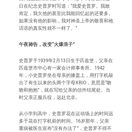
日在纪念史普罗时写道：“我爱史普罗。我敢
肯定，我欠他的甚至比我能回忆起的还要多。
如果没有他的影响，我对神圣上帝的敬畏和祂
话语的真实性就不一样了。”
午夜祷告，改变“火爆浪子”
史普罗于1939年2月13日生于匹兹堡，父亲在
匹兹堡市中心有一家会计师事务所。1942
年，小史普罗坐在母亲的膝盖上，用打字机敲
出了有生以来的头两个字母X和O，意思是“吻
吻和抱抱”，就在写给父亲的信件结尾处。当
时父亲正服兵役，远赴北非。
从小学到高中，史普罗花在运动场上的时间远
多于花在打字机前的时间。16岁那年，父亲
重病被医生宣布“没有办法了”，史普罗不得不