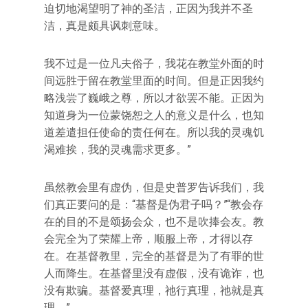
迫切地渴望明了神的圣洁，正因为我并不圣
洁，真是颇具讽刺意味。
我不过是一位凡夫俗子，我花在教堂外面的时
间远胜于留在教堂里面的时间。但是正因我约
略浅尝了巍峨之尊，所以才欲罢不能。正因为
知道身为一位蒙饶恕之人的意义是什么，也知
道差遣担任使命的责任何在。所以我的灵魂饥
渴难挨，我的灵魂需求更多。”
虽然教会里有虚伪，但是史普罗告诉我们，我
们真正要问的是：“基督是伪君子吗？”“教会存
在的目的不是颂扬会众，也不是吹捧会友。教
会完全为了荣耀上帝，顺服上帝，才得以存
在。在基督教里，完全的基督是为了有罪的世
人而降生。在基督里没有虚假，没有诡诈，也
没有欺骗。基督爱真理，祂行真理，祂就是真
理。”