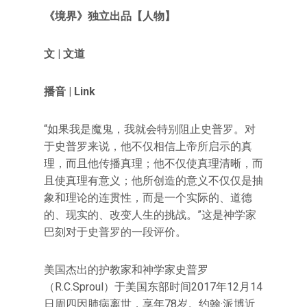
《境界》独立出品【人物
】
文 | 文道
播音 | Link
“如果我是魔鬼，我就会特别阻止史普罗。对
于史普罗来说，他不仅相信上帝所启示的真
理，而且他传播真理；他不仅使真理清晰，而
且使真理有意义；他所创造的意义不仅仅是抽
象和理论的连贯性，而是一个实际的、道德
的、现实的、改变人生的挑战。”这是神学家
巴刻对于史普罗的一段评价。
美国杰出的护教家和神学家史普罗
（R.C.Sproul）于美国东部时间2017年12月14
日周四因肺病离世，享年78岁。约翰·派博近