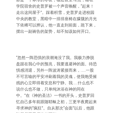
学院宿舍的史普罗被一个声音唤醒，“起来！
走出这间屋子”。踩着积雪，史普罗走进校园
中央的教堂，黑暗中一排排座椅在朦胧的月光
下依稀可以辨认，他一直走到前面，跪下来，
摆出一副祷告的架势，却不知该如何开口。
“忽然一阵恐惧的浪潮淹没了我。我极力挣脱
盘踞在我心中的预兆，我要逃避神的面。待恐
惧感消退，另外一阵波涛紧接而来，……一股
不可言喻的平安冲刷着我的灵魂，使我饱受摧
残的心立即得着安息和宁静。我……什么也不
说什么也不做，只单纯沐浴在神的同在
中。”在《神的圣洁》一书的开头，史普罗回
忆自己多年前跟随耶稣之初，三更半夜爬起来
寻求神的“疯狂”。自从那次“会面”以后，他跟