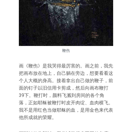
鞭伤
画《鞭伤》是我哭得最厉害的。画之前，我先
把画布放在地上，自己躺在旁边，想要看看这
个人大概的身高。接着拿出自己做的鞭子，前
面的钉子以旧信用卡剪成，然后向画布鞭打
39下。鞭打时，颜料飞溅到房间的各个角
落，正如耶稣被鞭打时皮开肉绽、血肉横飞。
我不是用红色当做耶稣的血，是用金色来代表
他所成就的荣耀。