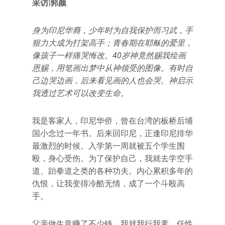
采访|郭颜
身为印尼华裔，少年时为自我保护而习武，手
狠力大成为打架高手；青春期在耶稣的爱里，
像孩子一样痛哭悔改。40岁神竟然赐我绘画
恩赐，用笔画出梦中从神领受的图像。有时自
己边哭边画，后来看见画的人也会哭。神启示
我透过艺术可以改变生命。
我是客家人，印尼华侨，曾在台湾的板桥后埔
国小念过一年书。后来回印尼，正逢印尼排华
最激烈的时候。入学第一周就被五个学生围
殴，身心受伤。为了保护自己，我就去学空手
道、跆拳道之类的各种功夫。内心累积多年的
仇恨，让我变得冷酷无情，成了一个斗殴高
手。
父亲做生意赚了不少钱，我就我行我素，任性