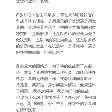
然觉得放不下老我。
@张如心：信主四年多，“新生命”与“老我”的
争战具体表现在：是用属天的价值观还是用世
界的价值观去看生活？当神的旨意和我的利益
冲突时，是顺服神，还是以自己的好处为先？
做决定时，是以神的喜悦为前提，还是以自己
的舒适为出发点？在试炼中，是等候神，还是
跑在神的前面，自寻出路？
目前最大的困惑是，为了神的缘故留下来服
侍，放弃了其他地方的工作机会，却经历许多
试炼：单调乏味的工作，被老板和同事欺压，
待遇差、离家远，身份问题未解决，健康还出
了问题……我多次问神，我是为了你的缘故，
但你为什么却让我在这受苦？多少次，我抱怨
不已，对神恼怒，心生苦毒，连祷告的力量和
心情都没有。