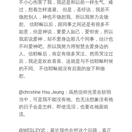
不小心伤害了我，我还是和以前一样生气、难
过，想着怎样逃避。 但是，圣经说，我若不
饶恕别人，神也不饶恕我。所以我努力去饶
恕。 信耶稣以后，跟同事之间还是有很多不
如意，但是神说，要爱人如己，爱邻舍，所以
我若说爱神，却不爱身边那几个同事，估计也
不叫爱神吧。所以我努力用智慧去爱身边的
人。信耶稣后，肯定有很多哭泣。然而哭泣过
后，我还是欢欢喜喜。这就是与不信耶稣时候
的不同。 不信耶稣就没有后面的放下和饶
恕。
@christine Hsu Jeung：虽然信仰光景在软弱
当中，可是我不能没有祂。也无法想象没有祂
的日子会是怎样。即使流泪，也要在祂面前
流。
@WESLEY武：最近我也在想这个问题，真正