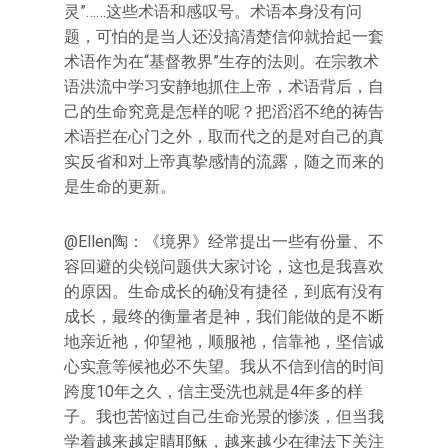
灵”……这些术语和感叹号。术语本身没有问
题，可怕的是当人还没搞清楚信仰就拾起一套
术语作为在“基督教界”生存的法则。在宗教术
语洪流中学习安静地抓住上帝，术语背后，自
己的生命究竟是怎样的呢？把滔滔不绝的祷告
术语拦在心门之外，取而代之的是对自己的真
实反省和对上帝真挚感情的流露，随之而来的
是生命的更新。
@Ellen陶：《境界》经常提出一些有份量、不
容回避的尖锐问题供大家讨论，这也是我喜欢
的原因。生命成长的确没有捷径，到底有没有
成长，最终的衡量者是神，我们能做的是不断
地亲近祂，仰望祂，顺服祂，信靠祂，坚信诚
心实意等候祂必不失望。我从不信到信的时间
跨度10年之久，信主受洗也就是4年多的样
子。我也苦恼过自己生命光景的惨淡，但当我
学着越来越定睛耶稣，越来越少在律法下关注