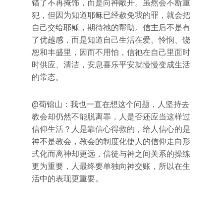
错了不再掩饰，而是向神敞开。虽然会不断重
犯，但因为知道耶稣已经赦免我的罪，就会把
自己交给耶稣，期待祂的帮助。信主后不是有
了优越感，而是知道自己生活在爱、怜悯、饶
恕和丰盛里，因而不用怕，信祂在自己里面时
时供应、清洁，安息喜乐平安就慢慢变成生活
的常态。
@荀锦山：我也一直在想这个问题，人坚持去
教会却仍然不能脱离罪，人是否还应当这样过
信仰生活？人是靠信心得救的，给人信心的是
神不是教会，教会的制度化使人的信仰走向形
式化而离神却更远，信徒与神之间关系的操练
更为重要，人最终要单独向神交账，所以在生
活中的表现更重要。