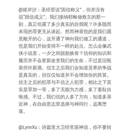
@彼岸沙：圣经里说“因信称义”，但并没有
说“因信成义”。我们接纳耶稣做救主的那一
刻，真正坦露了多少真实的自我呢？许多隐而
未现的罪更无从谈起。然而神喜悦的是我们愿
意敞开的心，这开通了神向我们做工的通道，
也是我们开始变得不一样的起点。怎么会像武
侠小说里，一夕之间脱胎换骨？信仰的知识和
履历并不会更新改变我们的生命，不过是旧瓶
装些许新酒。信主之后我们会知道灵界的争战
是真实的，但仅仅知道并不会增加你的胜算。
信主之后的犯罪与不信之人犯罪，相比之下其
实是罪加一等，多了无能为力感，多了羞耻自
惭感。不过，我们信的人多了方向，知道多亲
近神，在自由意志里选择与神同行，远离堕
落。
@LynnXu：诗篇里大卫经常跟神说，你不要转