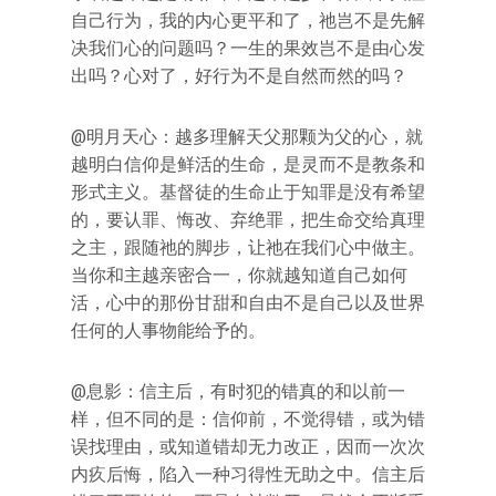
自己行为，我的内心更平和了，祂岂不是先解
决我们心的问题吗？一生的果效岂不是由心发
出吗？心对了，好行为不是自然而然的吗？
@明月天心：越多理解天父那颗为父的心，就
越明白信仰是鲜活的生命，是灵而不是教条和
形式主义。基督徒的生命止于知罪是没有希望
的，要认罪、悔改、弃绝罪，把生命交给真理
之主，跟随祂的脚步，让祂在我们心中做主。
当你和主越亲密合一，你就越知道自己如何
活，心中的那份甘甜和自由不是自己以及世界
任何的人事物能给予的。
@息影：信主后，有时犯的错真的和以前一
样，但不同的是：信仰前，不觉得错，或为错
误找理由，或知道错却无力改正，因而一次次
内疚后悔，陷入一种习得性无助之中。信主后