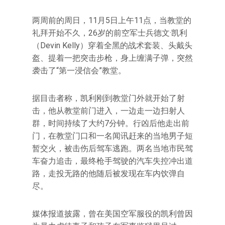
两周前的周日，11月5日上午11点，当教堂的
礼拜开始不久，26岁的前空军士兵德文·凯利
（Devin Kelly）穿着全黑的战术套装、头戴头
盔、提着一把突击步枪，身上缠满子弹，突然
袭击了“第一浸信会”教堂。
据目击者称，凯利刚到教堂门外就开始了射
击，他从教堂前门进入，一边走一边扫射人
群，时间持续了大约7分钟。行凶后他走出前
门，在教堂门口和一名闻讯赶来的当地男子短
暂交火，被击伤后驾车逃跑。两名当地市民驾
车奋力追击，最终枪手驾驶的汽车失控冲出道
路，走投无路的他随后被发现在车内饮弹自
尽。
媒体报道披露，曾在美国空军服役的凯利曾因