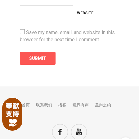
WEBSITE
Save my name, email, and website in this
browser for the next time I comment.
首页
联系我们
播客
境界有声
圣辩之约