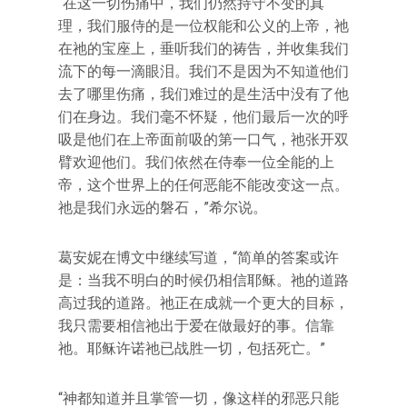
“在这一切伤痛中，我们仍然持守不变的真
理，我们服侍的是一位权能和公义的上帝，祂
在祂的宝座上，垂听我们的祷告，并收集我们
流下的每一滴眼泪。我们不是因为不知道他们
去了哪里伤痛，我们难过的是生活中没有了他
们在身边。我们毫不怀疑，他们最后一次的呼
吸是他们在上帝面前吸的第一口气，祂张开双
臂欢迎他们。我们依然在侍奉一位全能的上
帝，这个世界上的任何恶能不能改变这一点。
祂是我们永远的磐石，”希尔说。
葛安妮在博文中继续写道，“简单的答案或许
是：当我不明白的时候仍相信耶稣。祂的道路
高过我的道路。祂正在成就一个更大的目标，
我只需要相信祂出于爱在做最好的事。信靠
祂。耶稣许诺祂已战胜一切，包括死亡。”
“神都知道并且掌管一切，像这样的邪恶只能