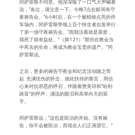
冈萨雷斯不同意。他深深吸了一口气大声喊着
说，“各位，请注意一下。今晚7点在邮局有守
夜祷告会。”6小时后，在一个被蜡烛点亮的停
车场内，冈萨雷斯带领上百个悼念者自发举行
了第一场守夜祷告会。“因我活着就是基督，
我死了就有益处。”（腓1:21）“那些在教会当
中死去的生命，将成为教会宝贵的遗产。”冈
萨雷斯说。
之后，更多的祷告守夜会和纪念活动随之而
起: 充满忧伤的怀念，彼此扶持的誓言，用信
心来对抗邪恶的呼召，伴随着赞美诗和“哈利
路亚”的呼声、涌流的眼泪和高举向天的双
手。
冈萨雷斯说：“这也是医治的开始。没有祷
告，你不会被医治，而现在人们正渴望它。”