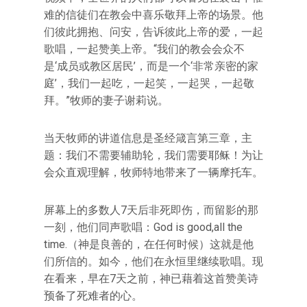
难的信徒们在教会中喜乐敬拜上帝的场景。他
们彼此拥抱、问安，告诉彼此上帝的爱，一起
歌唱，一起赞美上帝。“我们的教会会众不
是‘成员或教区居民’，而是一个‘非常亲密的家
庭’，我们一起吃，一起笑，一起哭，一起敬
拜。”牧师的妻子谢莉说。
当天牧师的讲道信息是圣经箴言第三章，主
题：我们不需要辅助轮，我们需要耶稣！为让
会众直观理解，牧师特地带来了一辆摩托车。
屏幕上的多数人7天后非死即伤，而留影的那
一刻，他们同声歌唱：God is good,all the
time.（神是良善的，在任何时候）这就是他
们所信的。如今，他们在永恒里继续歌唱。现
在看来，早在7天之前，神已藉着这首赞美诗
预备了死难者的心。