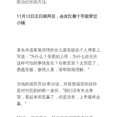
医治社区的方法。
11月12日主日崇拜后，会友扛着十字架穿过
小镇
著名布道家葛培理的女儿葛安妮在个人博客上
写道：“为什么？亲爱的上帝，为什么你允许
这样可怕的事情发生？在教堂里？太邪恶了，
愚蠢至极，惨绝人寰，请帮助我理解。”
当地的居民乔治·希尔说，对基督福音的信仰
是对付悲剧的唯一途径。“我们没有失去希
望，看起来邪恶赢了，但是没有，上帝最终会
赢。”