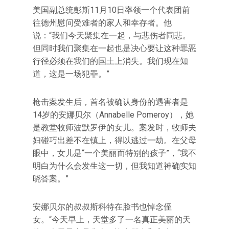
美国副总统彭斯11月10日率领一个代表团前
往德州慰问受难者的家人和幸存者。他
说：“我们今天聚集在一起，与悲伤者同悲。
但同时我们聚集在一起也是决心要让这种罪恶
行径必须在我们的国土上消失。我们现在知
道，这是一场犯罪。”
枪击案发生后，首名被确认身份的遇害者是
14岁的安娜贝尔（Annabelle Pomeroy），她
是教堂牧师波默罗伊的女儿。案发时，牧师夫
妇碰巧出差不在镇上，得以逃过一劫。在父母
眼中，女儿是“一个美丽而特别的孩子”，“我不
明白为什么会发生这一切，但我知道神确实知
晓答案。”
安娜贝尔的叔叔斯科特在脸书也悼念侄
女。“今天早上，天堂多了一名真正美丽的天