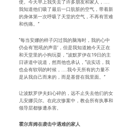
使。今天早上我失去了许多朋友和家人，……
我知道他们吸了最后一口肮脏的空气，带着新
的身体第一次呼吸了天堂的空气，不再有苦难
和伤痛。”
“每当安娜的样子闪过我的脑海时，我的心中
仍会有‘怒吼的声音’，但是我知道她今天正在
和天堂里的小狗玩耍，”波默罗伊在19日的主
日讲道中说道，然而他也承认，“说实话，我
也会有软弱的时候，……我今天所有的力量不
是从我自己而来的，而是基督在我里面。”
让波默罗伊夫妇心碎的，远不止失去他们的女
儿安娜贝尔。在此次惨案中，教会所有执事和
领导层都惨遭杀害。
霍尔库姆在袭击中遇难的家人