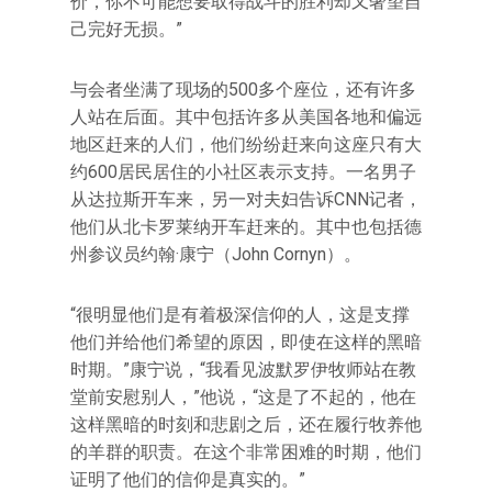
价，你不可能想要取得战斗的胜利却又奢望自
己完好无损。”
与会者坐满了现场的500多个座位，还有许多
人站在后面。其中包括许多从美国各地和偏远
地区赶来的人们，他们纷纷赶来向这座只有大
约600居民居住的小社区表示支持。一名男子
从达拉斯开车来，另一对夫妇告诉CNN记者，
他们从北卡罗莱纳开车赶来的。其中也包括德
州参议员约翰·康宁（John Cornyn）。
“很明显他们是有着极深信仰的人，这是支撑
他们并给他们希望的原因，即使在这样的黑暗
时期。”康宁说，“我看见波默罗伊牧师站在教
堂前安慰别人，”他说，“这是了不起的，他在
这样黑暗的时刻和悲剧之后，还在履行牧养他
的羊群的职责。在这个非常困难的时期，他们
证明了他们的信仰是真实的。”