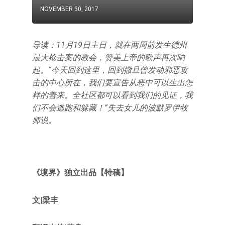
NOVEMBER 30, 2017
导读：11月19日主日，就在两周前发生德州
最大枪击案的教会，赞美上帝的歌声再次响
起。“今天回到这里，回到撒旦曾发动邪恶攻
击的中心所在，我们要宣告从恶中可以生出怎
样的善来。全社区都可以看到我们的见证，我
们不会逃跑和躲藏！”失去女儿的波默罗伊牧
师说。
《境界》独立出品【特稿】
文|梁丰