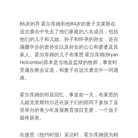
86岁的乔·霍尔库姆和他84岁的妻子克莱斯在
这次袭击中失去了他们家庭的八名成员，包括
他们的儿子和儿媳、孙子和怀孕的孙女，还在
蹒跚学步的曾孙女以及孙女的公公和婆婆及其
家人。霍尔库姆的儿子布莱恩·霍尔库姆(Bryan
Holcombe)原本是当地县监狱的牧师，事发时
受邀在教会证道，和妻子在这次袭击中一同遇
难。
霍尔库姆的邻居回忆，事发前一天，布莱恩的
儿媳克里斯特尔还在孩子们的陪同下参加了县
里举办的青少年发展教育项目竞赛，一个孩子
最终获奖。
在接受《纽约时报》采访时，霍尔库姆因为精