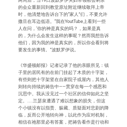
两周后，当19日波默罗伊夫妇带领教会剩余
的会众重新回到教堂原址附近继续敬拜上帝
时，他清楚地告诉台下的“家人”们，不要允许
撒旦在耳边低语。“我在YoutTube上看到一些
人在问，‘你的神是真实的吗？，如果是真
的，为什么会发生这样的事呢？然而我想告诉
他们，因为我的神是真实的，所以你会看到将
要发生的事情。”波默罗伊说。
《华盛顿邮报》记者记录了他的亲眼所见：镇
子里的居民有的在前门挂起了木质的十字架，
有些则把十字架竖在自家院子或屋内，其他人
则转向持续的祷告中——贯穿在每一个感恩和
沉思中。我从没见过一个社区的信仰如此之坚
定。……兰瑟泉遭遇了难以想象的损失，但这
个小镇没有以指责、躲藏、质疑面对悲剧的降
临，反而公开地转向神，以此作为应对机制，
相信在祂那里必有答案，把祷告看作是行动和