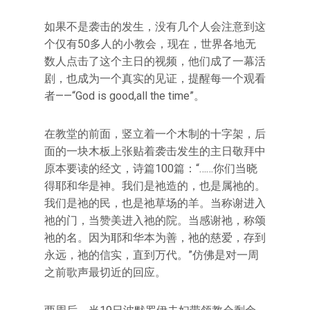
如果不是袭击的发生，没有几个人会注意到这
个仅有50多人的小教会，现在，世界各地无
数人点击了这个主日的视频，他们成了一幕活
剧，也成为一个真实的见证，提醒每一个观看
者——“God is good,all the time”。
在教堂的前面，竖立着一个木制的十字架，后
面的一块木板上张贴着袭击发生的主日敬拜中
原本要读的经文，诗篇100篇：“……你们当晓
得耶和华是神。我们是祂造的，也是属祂的。
我们是祂的民，也是祂草场的羊。当称谢进入
祂的门，当赞美进入祂的院。当感谢祂，称颂
祂的名。因为耶和华本为善，祂的慈爱，存到
永远，祂的信实，直到万代。”仿佛是对一周
之前歌声最切近的回应。