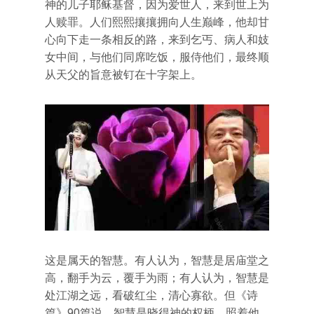
神的儿子耶稣基督，因为爱世人，来到世上为
人赎罪。人们熙熙攘攘拥向人生巅峰，他却甘
心向下走一条相反的路，来到乞丐、病人和妓
女中间，与他们同席吃饭，服侍他们，最终顺
从天父的旨意被钉在十字架上。
这是属天的智慧。有人认为，智慧是居庙堂之
高，翻手为云，覆手为雨；有人认为，智慧是
处江湖之远，看破红尘，清心寡欲。但《诗
篇》90篇说，智慧是晓得神的权柄，照着他