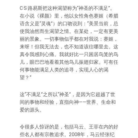
C·S·路易斯把这种渴望称为“神圣的不满足”。
在小说《裸颜》里，他以女性角色赛姬（希腊
语含义是“灵魂”）的口吻说到：“美景当前，总
使我油然而生渴望之情。在某处，一定有更美
丽的景象。一切事物似乎都在对我说：赛姬，
来呀！但我无法去，也不知道该往哪里去。这
真令我感到心痛。我就好比一只困居鸟笼的鸟
儿，眼巴巴地看着其他鸟儿振翅归家。可有任
何事物能满足人类的追寻，实现人心的渴
望？”
这“不满足”之所以“神圣”，是因为它超越了世
间的事物和经验，直指向神——世界、生命和
爱的源头。
令很多人惊讶的是，包括马云、王菲在内的好
些名人都有宗教追求。2008年，马云经张纪