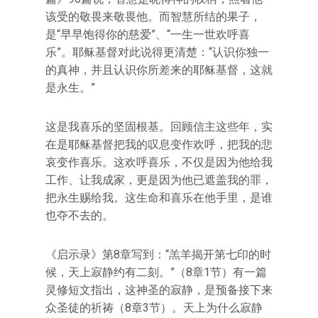
该受的敬畏来敬畏他。而智慧所结的果子，
是“早早饱得你的慈爱”、“一生一世欢呼喜
乐”。耶稣基督对此说得更清楚：“认识你独一
的真神，并且认识你所差来的耶稣基督，这就
是永生。”
这是我喜乐的坚固根基。回顾信主这些年，实
在是耶稣基督把我的叹息变作欢呼，把我的悲
哀变作喜乐。这欢呼喜乐，不仅是因为他给我
工作、让我成家，更是因为他已遮盖我的罪，
把永生赐给我。这生命和喜乐在他手里，是谁
也夺不去的。
《启示录》第8章写到：“羔羊揭开第七印的时
候，天上寂静约有二刻。”（8章1节）有一篇
灵修短文指出，这神圣的寂静，是预备接下来
众圣徒的祈祷（8章3节）。天上为什么寂静