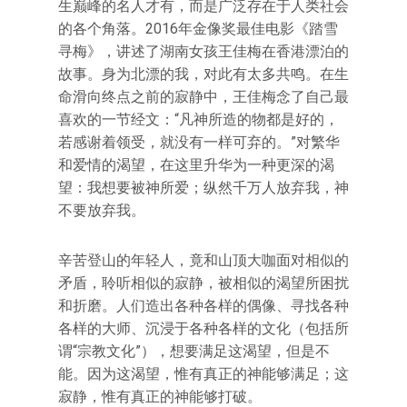
生巅峰的名人才有，而是广泛存在于人类社会
的各个角落。2016年金像奖最佳电影《踏雪
寻梅》，讲述了湖南女孩王佳梅在香港漂泊的
故事。身为北漂的我，对此有太多共鸣。在生
命滑向终点之前的寂静中，王佳梅念了自己最
喜欢的一节经文：“凡神所造的物都是好的，
若感谢着领受，就没有一样可弃的。”对繁华
和爱情的渴望，在这里升华为一种更深的渴
望：我想要被神所爱；纵然千万人放弃我，神
不要放弃我。
辛苦登山的年轻人，竟和山顶大咖面对相似的
矛盾，聆听相似的寂静，被相似的渴望所困扰
和折磨。人们造出各种各样的偶像、寻找各种
各样的大师、沉浸于各种各样的文化（包括所
谓“宗教文化”），想要满足这渴望，但是不
能。因为这渴望，惟有真正的神能够满足；这
寂静，惟有真正的神能够打破。