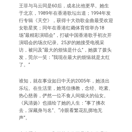
王菲与马云同是60后，成名比他更早。她生
于北京，1989年在香港歌坛出道；1994年发
行专辑《天空》，获得十大劲歌金曲最受欢迎
女歌星奖；同年在香港红磡体育馆举办18
场“最精彩演唱会”，打破中国香港歌手初次开
演唱会的场次纪录。25岁的她接受电视采
访，被问及“最大的烦恼是什么”，她拨了拨头
发，莞尔一笑：“我现在最大的烦恼就是太红
了。”
谁知，就在事业如日中天的2005年，她淡出
乐坛。在生活里，她笃信佛教，念经、吃素、
热心慈善，俨然一位不食人间烟火的仙女。
《风清扬》也描绘了她的人生：“事了拂衣
去，深藏身与名”、“冷眼看繁花乱掷地无
声”。