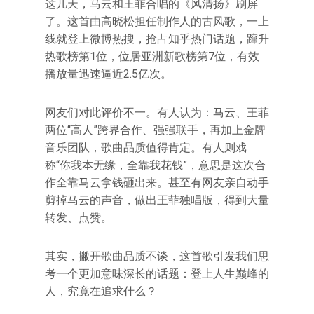
这几天，马云和王菲合唱的《风清扬》刷屏
了。这首由高晓松担任制作人的古风歌，一上
线就登上微博热搜，抢占知乎热门话题，蹿升
热歌榜第1位，位居亚洲新歌榜第7位，有效
播放量迅速逼近2.5亿次。
网友们对此评价不一。有人认为：马云、王菲
两位“高人”跨界合作、强强联手，再加上金牌
音乐团队，歌曲品质值得肯定。有人则戏
称“你我本无缘，全靠我花钱”，意思是这次合
作全靠马云拿钱砸出来。甚至有网友亲自动手
剪掉马云的声音，做出王菲独唱版，得到大量
转发、点赞。
其实，撇开歌曲品质不谈，这首歌引发我们思
考一个更加意味深长的话题：登上人生巅峰的
人，究竟在追求什么？