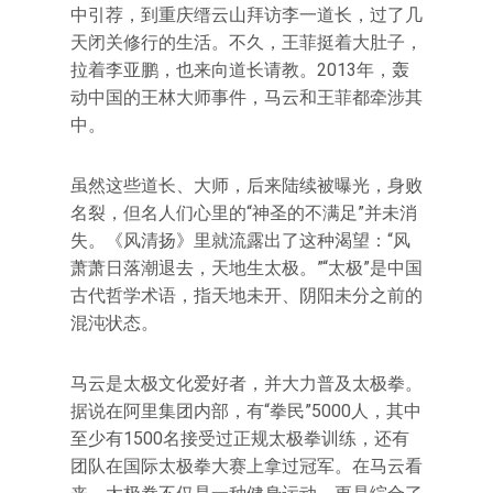
中引荐，到重庆缙云山拜访李一道长，过了几
天闭关修行的生活。不久，王菲挺着大肚子，
拉着李亚鹏，也来向道长请教。2013年，轰
动中国的王林大师事件，马云和王菲都牵涉其
中。
虽然这些道长、大师，后来陆续被曝光，身败
名裂，但名人们心里的“神圣的不满足”并未消
失。《风清扬》里就流露出了这种渴望：“风
萧萧日落潮退去，天地生太极。”“太极”是中国
古代哲学术语，指天地未开、阴阳未分之前的
混沌状态。
马云是太极文化爱好者，并大力普及太极拳。
据说在阿里集团内部，有“拳民”5000人，其中
至少有1500名接受过正规太极拳训练，还有
团队在国际太极拳大赛上拿过冠军。在马云看