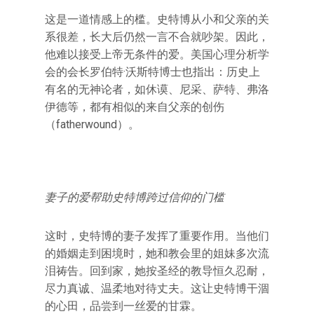
这是一道情感上的槛。史特博从小和父亲的关
系很差，长大后仍然一言不合就吵架。因此，
他难以接受上帝无条件的爱。美国心理分析学
会的会长罗伯特·沃斯特博士也指出：历史上
有名的无神论者，如休谟、尼采、萨特、弗洛
伊德等，都有相似的来自父亲的创伤
（fatherwound）。
妻子的爱帮助史特博跨过信仰的门槛
这时，史特博的妻子发挥了重要作用。当他们
的婚姻走到困境时，她和教会里的姐妹多次流
泪祷告。回到家，她按圣经的教导恒久忍耐，
尽力真诚、温柔地对待丈夫。这让史特博干涸
的心田，品尝到一丝爱的甘霖。