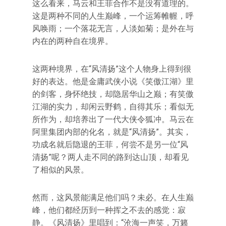
这么看来，马云和王菲合作不是没有道理的。
这是两种不同的人生巅峰，一个运筹帷幄，呼
风唤雨；一个落花无言，人淡如菊；是外在与
内在的两种自在境界。
这两种境界，在“风清扬”这个人物身上得到很
好的表达。他是金庸武侠小说《笑傲江湖》里
的剑客，身怀绝技，却隐居华山之巅；有笑傲
江湖的实力，却闲云野鹤，自得其乐；看似无
所作为，却培养出了一代大侠令狐冲。马云在
阿里集团内部的化名，就是“风清扬”。其实，
功成名就后隐退的王菲，何尝不是另一位“风
清扬”呢？两人走不同的路到达山顶，却看见
了相似的风景。
然而，这风景能满足他们吗？未必。在人生巅
峰，他们都经历到一种挥之不去的感觉：寂
静。《风清扬》里唱到：“沧海一声笑，万籁