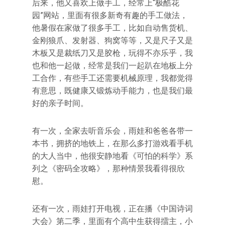
后来，他又喜欢上做手工，经常上“极酷花
园”网站，里面有很多新奇有趣的手工做法，
他暑假在家做了很多手工，比如自动售货机、
金刚狼爪、发射器、狗窝等等，又是尺子又是
木板又是裁纸刀又是胶枪，玩得不亦乐乎，我
也和他一起做，经常是我们一起趴在地板上分
工合作，有些手工还需要机械原理，我都觉得
有意思，既健康又锻炼动手能力，也是我们最
好的亲子时间。
有一次，全家去听音乐会，雨娃和爸爸各带一
本书，拥挤的地铁上，在那么多打游戏看手机
的大人当中，他很安静地看《可怕的科学》系
列之《密码全攻略》，那种情景我看得很欣
慰。
还有一次，雨娃打开电视，正在播《中国诗词
大会》第二季，里面有个高中生获得擂主，小