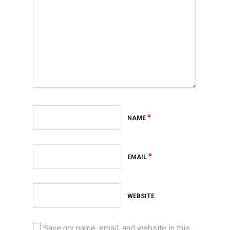
*
NAME
*
EMAIL
WEBSITE
Save my name, email, and website in this