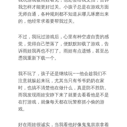
我怎样才能更好过关。小孩子总是在游戏方面
无师自通，各种规则都不知道从哪儿琢磨出来
的，他经常求着要帮我过关。
不过，我玩过游戏后，心里有种空虚自责的感
觉，觉得自己堕落了，便默默卸载了游戏，告
诉雨娃我再也不打了。雨娃有点遗憾，甚至怂
恿我重新下载一个。
我不玩了，孩子还是继续玩——他会趁我们不
注意就躲起来玩，尤其当只有爷爷奶奶在家
时，也搞不清楚他在做什么，真是防不胜防。
而我发现雨娃安静下来了就要去看看他是不是
在打游戏，就像每天都在玩警察抓小偷的游
戏。
好在雨娃很诚实，当我看他好像鬼鬼祟祟拿着