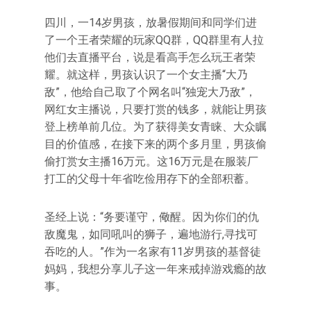
四川，一14岁男孩，放暑假期间和同学们进
了一个王者荣耀的玩家QQ群，QQ群里有人拉
他们去直播平台，说是看高手怎么玩王者荣
耀。就这样，男孩认识了一个女主播“大乃
敌”，他给自己取了个网名叫“独宠大乃敌”，
网红女主播说，只要打赏的钱多，就能让男孩
登上榜单前几位。为了获得美女青睐、大众瞩
目的价值感，在接下来的两个多月里，男孩偷
偷打赏女主播16万元。这16万元是在服装厂
打工的父母十年省吃俭用存下的全部积蓄。
圣经上说：“务要谨守，儆醒。因为你们的仇
敌魔鬼，如同吼叫的狮子，遍地游行,寻找可
吞吃的人。”作为一名家有11岁男孩的基督徒
妈妈，我想分享儿子这一年来戒掉游戏瘾的故
事。