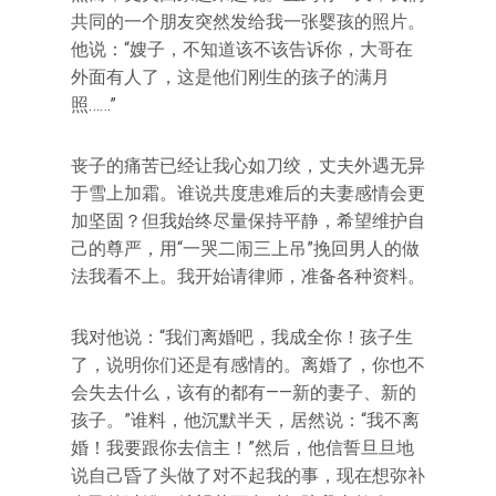
共同的一个朋友突然发给我一张婴孩的照片。
他说：“嫂子，不知道该不该告诉你，大哥在
外面有人了，这是他们刚生的孩子的满月
照……”
丧子的痛苦已经让我心如刀绞，丈夫外遇无异
于雪上加霜。谁说共度患难后的夫妻感情会更
加坚固？但我始终尽量保持平静，希望维护自
己的尊严，用“一哭二闹三上吊”挽回男人的做
法我看不上。我开始请律师，准备各种资料。
我对他说：“我们离婚吧，我成全你！孩子生
了，说明你们还是有感情的。离婚了，你也不
会失去什么，该有的都有——新的妻子、新的
孩子。”谁料，他沉默半天，居然说：“我不离
婚！我要跟你去信主！”然后，他信誓旦旦地
说自己昏了头做了对不起我的事，现在想弥补