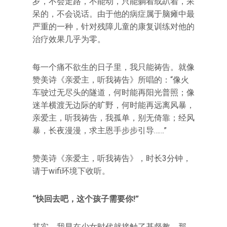
岁，不会走路，不能动，只能躺着或趴着，呆
呆的，不会说话。由于他的病症属于脑瘫中最
严重的一种，针对残障儿童的康复训练对他的
治疗效果几乎为零。
每一个痛不欲生的日子里，我只能祷告。就像
赞美诗《亲爱主，听我祷告》所唱的：“像火
车驶过无尽头的隧道，何时能再阳光普照；像
迷羊横渡无边际的旷野，何时能再远离风暴，
亲爱主，听我祷告，我孤单，别无倚靠；经风
暴，长夜漫漫，求主恩手步步引导……”
赞美诗《亲爱主，听我祷告》，时长3分钟，
请于wifi环境下收听。
“快回去吧，这个孩子需要你!”
其实，我早在少女时代就接触了基督教。那