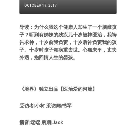
OCTOBER 19, 2017
导读：为什么我这个健康人却生了一个脑瘫孩
子？听到有姊妹的残疾儿十岁被神医治，我祷
告求神，十岁前我负责，十岁后神负责我的孩
子。十岁时孩子却病重去世。心痛未平，丈夫
外遇，抱回情人生的婴孩。
《境界》独立出品【医治爱的河流】
受访者|小树 采访|喻书琴
播音|端端 后期|Jack