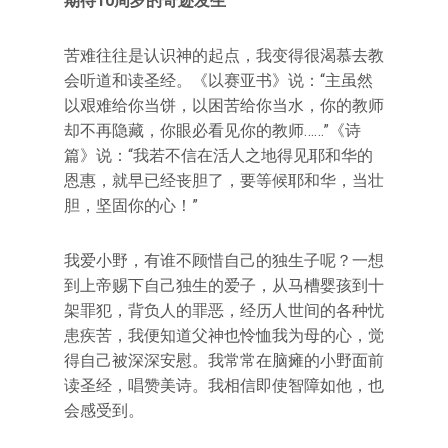
期待10周岁的奇迹发生
苦难往往是认识神的起点，我变得很渴慕去教
会听道和读圣经。《以赛亚书》说：“主虽然
以艰难给你当饼，以困苦给你当水，你的教师
却不再隐藏，你眼必看见你的教师……”《诗
篇》说：“我若不信在活人之地得见耶和华的
恩惠，就早已经丧胆了，要等候耶和华，当壮
胆，坚固你的心！”
我爱小野，有谁不顾惜自己的独生子呢？一想
到上帝赐下自己独生的爱子，从马槽婴孩到十
架罪犯，背负人的罪恶，经历人世间的各种忧
患疾苦，我便知道父神也怜恤我为母的心，觉
得自己被深深安慰。我常常在脑瘫的小野面前
读圣经，唱赞美诗。我相信即使智障如他，也
会感受到。