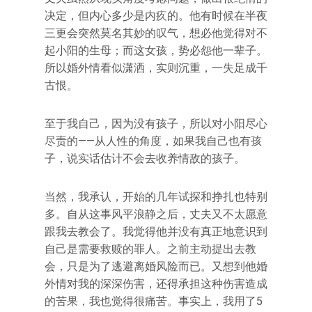
决定，但内心多少是内疚的。他有时候在半夜
三更会突然莫名其妙的叹气，想必他觉得对不
起小阳的生母；而这女孩，势必怨他一辈子。
所以婚外情看似潇洒，实则沉重，一失足成千
古恨。
至于我自己，因为没有孩子，所以对小阳尽心
尽责的——从人性的角度，如果我自己也有孩
子，说实话估计不会去收养情敌的孩子。
当然，我承认，开始的几年试探和挣扎也特别
多。自从这事风平浪静之后，丈夫又不太愿意
跟我去教会了。我觉得他并没有真正地意识到
自己是需要救赎的罪人。之前主动提出去教
会，只是为了逃避离婚风险而已。又想到他婚
外情对我的深深伤害，还得承担这种伤害造成
的苦果，我也觉得很痛苦。事实上，我用了5