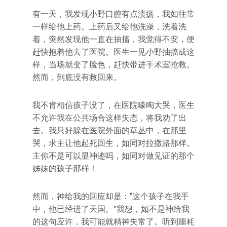
有一天，我发现小野口腔有点溃疡，我如往常
一样给他上药。上药后又给他洗澡，洗着洗
着，突然发现他一直在抽搐，我觉得不安，便
赶快抱着他去了医院。医生一见小野抽搐成这
样，当场就变了脸色，赶快带进手术室抢救。
然而，到底没有救回来。
我不肯相信孩子没了，在医院嚎啕大哭，医生
不允许我在公共场合这样失态，将我劝了出
去。我只好躲在医院外面的草丛中，在那里
哭，求主让他起死回生，如同对拉撒路那样。
主你不是可以显神迹吗，如同对做见证的那个
姊妹的孩子那样！
然而，神给我的回应却是：“这个孩子在我手
中，他已经进了天国。”我想，如不是神给我
的这句应许，我可能就精神失常了。听到噩耗