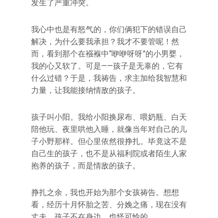
发生了严重冲突。
我心中也是有怒气的，你们俩犯下的错误自己
解决，为什么要我承担？我才不要管呢！然
而，看到那个在襁褓中“咿咿呀呀”的小男婴，
我的心又软了。可是——孩子是无辜的，它有
什么过错？于是，我祷告，求主加给我智慧和
力量，让我能接纳情敌的孩子。
孩子叫小阳。我给小阳换尿布、喂奶瓶、白天
陪他玩、夜里哄他入睡，就像当年对自己的儿
子小野那样。但心里依然很挣扎。毕竟这不是
自己生的孩子，也不是从福利院或者陌生人家
抱养的孩子，而是情敌的孩子。
挣扎之余，我也开始为那个女孩祷告。想想
看，经历十月怀胎之苦、分娩之痛，现在没有
丈夫，孩子不在身边，也怪可怜的……