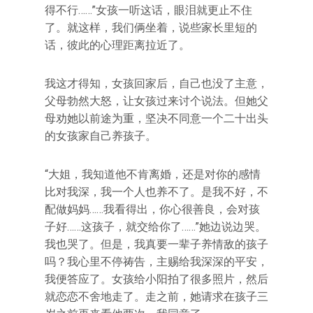
得不行……”女孩一听这话，眼泪就更止不住
了。就这样，我们俩坐着，说些家长里短的
话，彼此的心理距离拉近了。
我这才得知，女孩回家后，自己也没了主意，
父母勃然大怒，让女孩过来讨个说法。但她父
母劝她以前途为重，坚决不同意一个二十出头
的女孩家自己养孩子。
“大姐，我知道他不肯离婚，还是对你的感情
比对我深，我一个人也养不了。是我不好，不
配做妈妈……我看得出，你心很善良，会对孩
子好……这孩子，就交给你了……”她边说边哭。
我也哭了。但是，我真要一辈子养情敌的孩子
吗？我心里不停祷告，主赐给我深深的平安，
我便答应了。女孩给小阳拍了很多照片，然后
就恋恋不舍地走了。走之前，她请求在孩子三