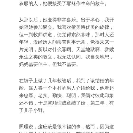
衣服的人，她便接受了耶稣作生命的救主。
从那以后，她变得非常喜乐。出于孝心，我开
始陪她参加聚会。我喜欢赞美诗优美的旋律，
但一到牧师讲道，便觉得索然寡味，那时人还
年轻，没经历人间疾苦世事无常，觉得未来一
片光明，所以对什么罪啊、天堂地狱啊、救赎
永生之类的教义，我无法认同。我自负地想，
妈妈需要信主，但我不需要。
在镇子上做了几年裁缝后，我到了该结婚的年
龄。媒人将一个本村的男人介绍给我，他看起
来忠厚、老实、勤快、聪明，我俩对彼此印象
还不错，于是就顺理成章结了婚，第二年，有
了儿子小野。
照理说，这应该是很幸福的事，然而，因为这