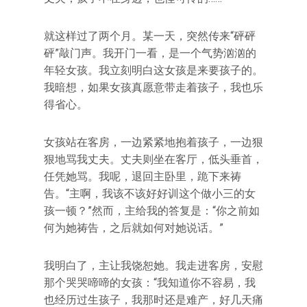
就这样过了两个月。某一天，突然传来“砰砰
砰”敲门声。我开门一看，是一个气势汹汹的
年轻女孩。我立刻明白这女孩是来要孩子的。
我暗想，如果女孩真愿意带走着孩子，我也乐
得省心。
女孩站在客房，一边紧紧地抱着孩子，一边狠
狠地骂我丈夫。丈夫则坐在客厅，低头垂首，
任凭她骂。我呢，退回主卧里，跪下来祷
告。“主啊，我该不该好好训这个做小三的女
孩一顿？”然而，主给我的答复是：“你之前如
何为她祷告，之后就如何对她说话。”
我明白了，主让我饶恕她。我走进客房，安慰
那个哭哭啼啼的女孩：“我知道你不容易，我
也经历过生孩子，我那时还是难产，好几天痛