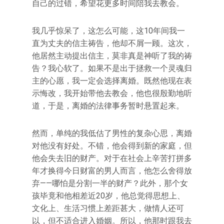
自己的过错，希望花更多时间陪我去教会。
我几乎惊呆了，这怎么可能，这10年间我一
直为丈夫的信主祷告，他却不屑一顾。这次，
他居然主动提出信主，莫非真是神听了我的祷
告？我心软了。如果不是出于拯救一个灵魂归
主的心愿，我一定会选择离婚。既然他现在表
示悔改，我开始带他去教会，他也很殷勤地听
道，于是，离婚的法律事务暂时悬置起来。
然而，单纯的我低估了男性的复杂心思，离婚
对他没有好处。不错，他会得到新的家庭，但
他会失去旧的财产。对于在社会上辛苦打拼多
年才换得今日财富的男人而言，他怎么舍得放
弃——哪怕是分割一半的财产？此外，那个女
孩毕竟和他相差近20岁，他总觉得思想上、
文化上、生活习惯上差距甚大，做情人还可
以，但不适合进入婚姻。所以，他那时跟我去