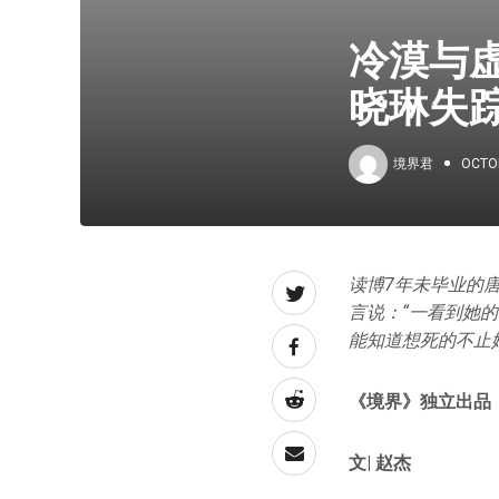
冷漠与
晓琳失
境界君
OCTOB
读博7年未毕业的
言说：“一看到她
能知道想死的不止她
《境界》独立出品
文| 赵杰