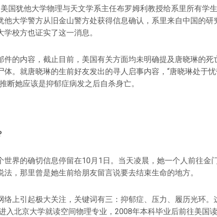
0日，美国犹他大学物理与天文学系主任布罗姆利教授给系里所有学
犹他大学警方从旧金山警方处获得信息确认，系里来自中国的研
大学校方也证实了这一消息。
邮件的内容，截止目前，美国有关方面均未明确提及唐晓琳的死
尸体。就唐晓琳的生前好友发出的寻人启事内容，“唐晓琳处于忧
此推断她应该是抑郁症病发之后自杀身亡。
？
个世界的确切信息停留在10月1日。当天凌晨，她一个人前往金
说法，那里曾是她生前给朋友留言说要去结束生命的地方。
网络上引起极大关注，关键词有三：抑郁症、压力、履历光环。
年进入北京大学就读空间物理专业，2008年本科毕业后前往美国