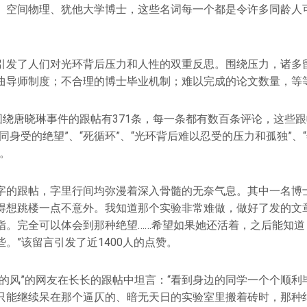
、空间物理、犹他大学博士，这些名词每一个都是令许多同龄人
引发了人们对光环背后压力和人性的双重反思。围绕压力，诸多
曲导师制度；不合理的博士毕业机制；难以完成的论文数量，等
，围绕唐晓琳事件的跟帖有371条，每一条都有数百条评论，这些
同身受的绝望”、“死循环”、“光环背后难以忍受的压力和孤独”、
。
字的跟帖，字里行间均弥漫着深入骨髓的无奈气息。其中一名博士
得想跳楼一点不意外。我知道那个实验非常难做，做好了发的文
指。完全可以体会到那种绝望……希望如果她还活着，之后能知道
。”该留言引发了近1400人的点赞。
大的风”的网友在长长的跟帖中坦言：“看到身边的同学一个个顺利
只能继续呆在那个逼仄的、暗无天日的实验室里搬着砖时，那种