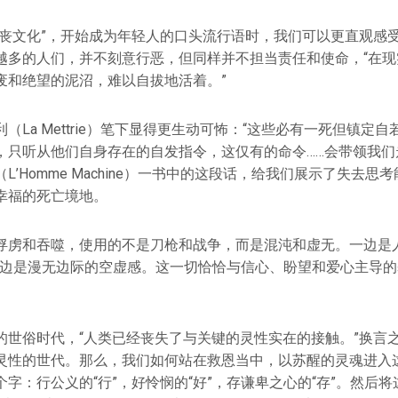
“丧文化”，开始成为年轻人的口头流行语时，我们可以更直观感
越多的人们，并不刻意行恶，但同样并不担当责任和使命，“在现
废和绝望的泥沼，难以自拔地活着。”
（La Mettrie）笔下显得更生动可怖：“这些必有一死但镇定
，只听从他们自身存在的自发指令，这仅有的命令……会带领我们
L’Homme Machine）一书中的这段话，给我们展示了失去思
幸福的死亡境地。
俘虏和吞噬，使用的不是刀枪和战争，而是混沌和虚无。一边是人
一边是漫无边际的空虚感。这一切恰恰与信心、盼望和爱心主导
的世俗时代，“人类已经丧失了与关键的灵性实在的接触。”换言
灵性的世代。那么，我们如何站在救恩当中，以苏醒的灵魂进入
字：行公义的“行”，好怜悯的“好”，存谦卑之心的“存”。然后将