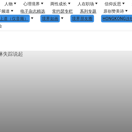
人物
心理境界
两性成长
人在职场
信仰反思
子频道
电子杂志精选
常约瑟专栏
系列专题
原创赞美诗
上道（仅音频）
境界如画
境界朋友圈
HONGKONG连
会