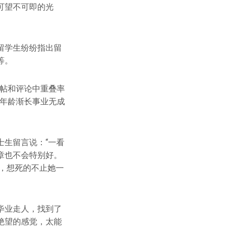
可望不可即的光
留学生纷纷指出留
等。
跟帖和评论中重叠率
“年龄渐长事业无成
生留言说：“一看
章也不会特别好。
，想死的不止她一
毕业走人，找到了
绝望的感觉，太能