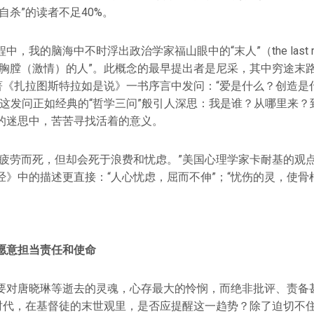
自杀”的读者不足40%。
中，我的脑海中不时浮出政治学家福山眼中的“末人”（the last 
有胸膛（激情）的人”。此概念的最早提出者是尼采，其中穷途末
所著《扎拉图斯特拉如是说》一书序言中发问：“爱是什么？创造是
”这发问正如经典的“哲学三问”般引人深思：我是谁？从哪里来？
的迷思中，苦苦寻找活着的意义。
度疲劳而死，但却会死于浪费和忧虑。”美国心理学家卡耐基的观点
》中的描述更直接：“人心忧虑，屈而不伸”；“忧伤的灵，使骨
愿意担当责任和使命
要对唐晓琳等逝去的灵魂，心存最大的怜悯，而绝非批评、责备
的时代，在基督徒的末世观里，是否应提醒这一趋势？除了迫切不