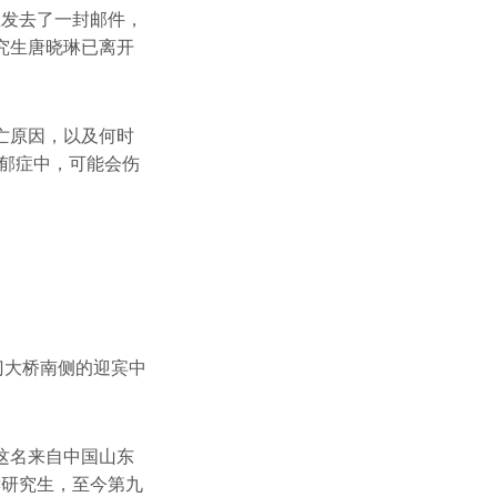
生发去了一封邮件，
究生唐晓琳已离开
亡原因，以及何时
郁症中，可能会伤
门大桥南侧的迎宾中
这名来自中国山东
读研究生，至今第九