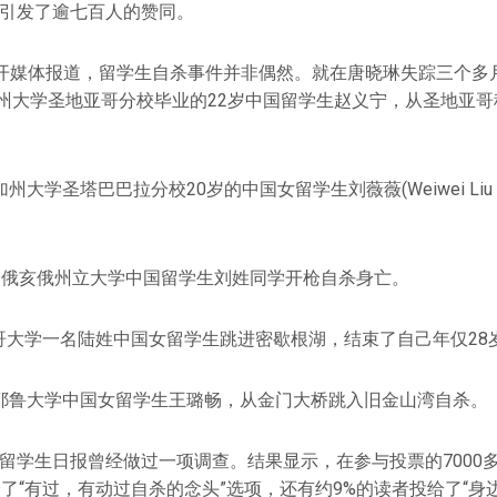
样引发了逾七百人的赞同。
开媒体报道，留学生自杀事件并非偶然。就在唐晓琳失踪三个多月前
加州大学圣地亚哥分校毕业的22岁中国留学生赵义宁，从圣地亚
，加州大学圣塔巴巴拉分校20岁的中国女留学生刘薇薇(Weiwei Li
0日，俄亥俄州立大学中国留学生刘姓同学开枪自杀身亡。
加哥大学一名陆姓中国女留学生跳进密歇根湖，结束了自己年仅28
日，耶鲁大学中国女留学生王璐畅，从金门大桥跳入旧金山湾自杀。
北美留学生日报曾经做过一项调查。结果显示，在参与投票的7000
投给了“有过，有动过自杀的念头”选项，还有约9%的读者投给了“身