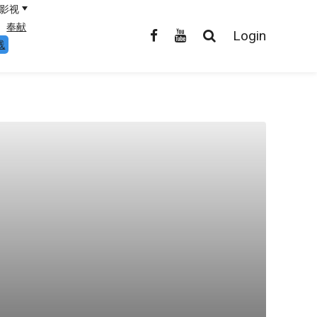
影视
奉献
Login
线