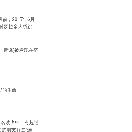
，2017年6月
哥科罗拉多大桥跳
u，音译)被发现在宿
岁的生命。
多名读者中，有超过
边的朋友有过”选