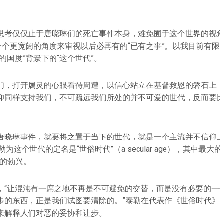
思考仅仅止于唐晓琳们的死亡事件本身，难免囿于这个世界的视
从一个更宽阔的角度来审视以后必再有的“已有之事”。以我目前有
的国度”背景下的“这个世代”。
们，打开属灵的心眼看待周遭，以信心站立在基督救恩的磐石上
仰同样支持我们，不可疏远我们所处的并不可爱的世代，反而要
唐晓琳事件，就要将之置于当下的世代，就是一个主流并不信仰
为这个世代的定名是“世俗时代”（a secular age），其中最
”的勃兴。
，“让混沌有一席之地不再是不可避免的交替，而是没有必要的一
步的东西，正是我们试图要清除的。”泰勒在代表作《世俗时代
来解释人们对恶的妥协和让步。