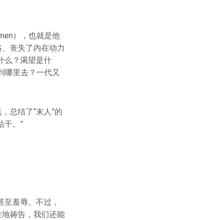
men），也就是他
路、丧失了内在动力
什么？渴望是什
到哪里去？一代又
，总结了“末人”的
枯干。”
甚至羞辱。不过，
住地祷告，我们还能