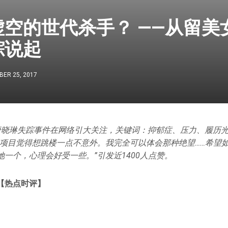
虚空的世代杀手？ ——从留美
踪说起
ER 25, 2017
唐晓琳失踪事件在网络引大关注，关键词：抑郁症、压力、履历
的项目觉得想跳楼一点不意外。我完全可以体会那种绝望……希望
一个，心理会好受一些。”引发近1400人点赞。
【热点时评】