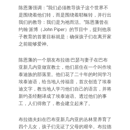
陈恩藩强调：“我们必须教导孩子这个世界不
是围绕着他们转，而是围绕着耶稣转，并行出
我们的教导：我们是为祂而活。”陈恩藩曾在
约翰·派博（John Piper）的节目中，提到他亲
子教育的首要目标就是：确保孩子们在离开家
之前能够爱神。
陈恩藩的一个朋友布拉德·巴瑟与妻子在巴布
亚新几内亚做宣教士，他们居住在一个叫作埃
泰迪族的部落里。他们花了二十年的时间学习
埃泰迪语，给当地人传福音，首次创造了埃泰
迪文字，教当地人学习他们自己的语言，并将
新约圣经翻译成了埃泰迪语。透过他们的事
工，人们得救了，教会建立起来了。
布拉德夫妇在巴布亚新几内亚的丛林里养育了
四个儿女，孩子们见证了父母的艰辛。布拉德