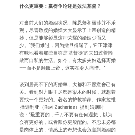
什么更重要：赢得争论还是效法基督？
对当前人们的婚姻状况，陈恩藩和丽莎并不乐
观，尽管敬虔的婚姻大大显示了上帝创造的精
妙，但是能够彰显这种荣耀的婚姻少而又
少。“我们难过，因为撒旦得逞了，它正津津
有味地看着那些自称是‘基督徒’的夫妇过着懒
散而自私的生活。如今，有太多夫妇选择离婚
——而不是顺服上帝，这实在令人痛惜。”
谈到居高不下的离婚率，大都和不愿意舍己有
关。看到对方眼里尽都是梁木的时候，就想着
要找一个更好的。著名的护教学家、作家拉维
·撒迦利亚（Ravi Zacharias）提到婚姻时
说：“最重要的，千万不要有任何遐想，以为
会有更好的，或者跟你更般配的。不忠未必都
是肉体上的，情感上的奇想也会危害到婚姻的