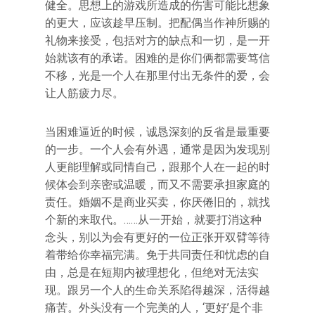
健全。思想上的游戏所造成的伤害可能比想象
的更大，应该趁早压制。把配偶当作神所赐的
礼物来接受，包括对方的缺点和一切，是一开
始就该有的承诺。困难的是你们俩都需要笃信
不移，光是一个人在那里付出无条件的爱，会
让人筋疲力尽。
当困难逼近的时候，诚恳深刻的反省是最重要
的一步。一个人会有外遇，通常是因为发现别
人更能理解或同情自己，跟那个人在一起的时
候体会到亲密或温暖，而又不需要承担家庭的
责任。婚姻不是商业买卖，你厌倦旧的，就找
个新的来取代。……从一开始，就要打消这种
念头，别以为会有更好的一位正张开双臂等待
着带给你幸福完满。免于共同责任和忧虑的自
由，总是在短期内被理想化，但绝对无法实
现。跟另一个人的生命关系陷得越深，活得越
痛苦。外头没有一个完美的人，‘更好’是个非