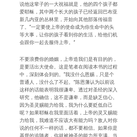
说他这辈子的一大祝福就是，他的四个孩子都
爱耶稣，其中两个长大的孩子已经返回巴布亚
新几内亚的丛林里，开始向其他部落传福音
了。“一定要使上帝的使命成为你生命中的头
等大事，让你的孩子看到你的生活，给他们机
会跟你一起去服侍上帝。”
不要浪费你的婚姻，上帝造我们是有目的的，
是要活出大使命。这是笔者在阅读本书的过程
中，深刻体会到的。“我没什么恩赐，只是个
普通人，没什么了不起。”陈恩藩认为以前说
这样的话能表明我很谦卑。透过对圣经的深入
研究，他确信，这不是谦卑，而是缺乏信心。
因为圣灵赐能力给我，我为什么要贬低自己
呢？如果耶稣在我里面活着，上帝的灵又赐能
力给我，我难道不应该大有能力吗？敌人对你
说的任何不一样的话，都不要相信。如果你是
基督的追随者，你就被神圣的能力所充满。当