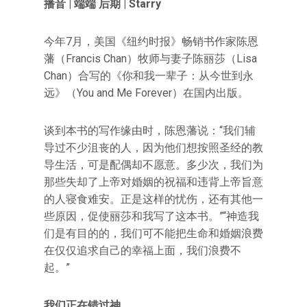
播音 | 端端 后期 | Starry
今年7月，美国《纽约时报》畅销书作家陈恩
藩（Francis Chan）牧师与妻子陈丽莎（Lisa
Chan）合写的《你和我一辈子：从今世到永
远》（You and Me Forever）在国内出版。
谈到本书的写作缘由时，陈恩藩说：“我们辅
导过不少沮丧的人，因为他们想按照圣经的教
导生活，可是配偶却不愿意。多少次，我们为
那些失却了上帝对婚姻的祝福和违背上帝旨意
的人寝食难安。正是这样的忧伤，还有其他一
些原因，促使丽莎和我写了这本书。”“神造我
们是有目的的，我们可不能把生命和婚姻浪费
在仅仅追求自己的幸福上面，我们浪费不
起。”
我们正在错过神