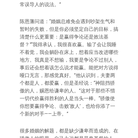
常误导人的说法。”
陈恩藩问道：“婚姻总难免会遇到吵架生气和
暂时的失败，但是你必须坚定自己的目标，搞
清楚什么更重要：是赢得争论还是效法基
督？”“我得承认，我很喜欢赢。输了会让我睡
不着觉，我会躺卧在床上，想着应当改进哪些
地方。我真是不想输，我要是争论不过别人，
事后还会想着该怎么说才能赢。能把对方说得
哑口无言，那感觉真好。”他认识到，夫妻两
个都是人，都爱赢，但是圣经说：“神阻挡骄
傲的人，赐恩给谦卑的人。”这对于那些不惜
一切代价赢得胜利的人是当头一棒。“骄傲使
你想要赢得争论、击败‘敌人’，也给你添了一
个新的对手——上帝。”
很多婚姻的解题，都是缺少谦卑而造成的。在