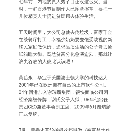
七年前，内地的真人秀节目还没这么火。当
时，一群香港节目制作人已摩拳擦掌，要把十
几位精英人士扔进贫民窟去体验生活。
五天时间里，大公司总裁去倒垃圾，富家千金
在茶餐厅打工，幸福少奶奶要去饱受歧视的新
移民家庭做保姆，追求品质生活的公子哥去捡
纸箱睡大街。既然贫富分化愈演愈烈，那就让
浪尖谷底的人彼此认识吧！
黄岳永，毕业于美国波士顿大学的科技达人，
2001年已在欧洲拥有自己的上市软件公司。
04年回港加入谢瑞麟集团，很快面临公司因
经济案被停牌，谢氏父子入狱，08年他出任
集团CEO兼董事会副主席。2009年6月谢瑞麟
正式复牌。
7月，黄岳永开始拍摄这档叫做《穷富翁大作