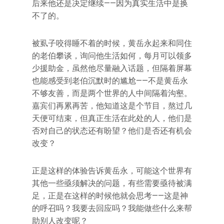
后来他还是决定继续——因为真实生活中是换
不了的。
被虱子咬得睡不着的时候，黄岳永起来和同住
的老伯攀谈，询问他生活如何，每月可以领多
少援助金，虽然他尽量融入话题，但隔着屏幕
也能感受到老伯沉默时的尴尬——不是黄岳永
不够友善，而是两个世界的人中间隔着沟壑。
嘉宾们再累再苦，他知道这是个节目，熬过几
天便可结束，但真正生活在此处的人，他们是
否对自己的状态还有盼望？他们是否还有机会
改变？
正是这样的体验告诉黄岳永，可能这个世界有
其他一些亟须解决的问题，有些需要亟待被满
足，正是在这样的时候他就会思考——这是神
的呼召吗？我要去回应吗？我能做些什么来帮
助别人改变呢？