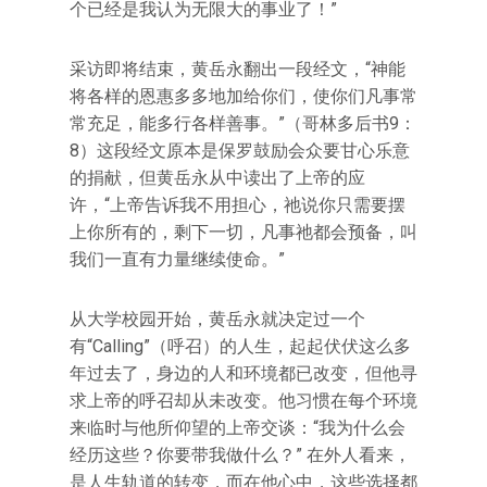
个已经是我认为无限大的事业了！”
采访即将结束，黄岳永翻出一段经文，“神能
将各样的恩惠多多地加给你们，使你们凡事常
常充足，能多行各样善事。”（哥林多后书9：
8）这段经文原本是保罗鼓励会众要甘心乐意
的捐献，但黄岳永从中读出了上帝的应
许，“上帝告诉我不用担心，祂说你只需要摆
上你所有的，剩下一切，凡事祂都会预备，叫
我们一直有力量继续使命。”
从大学校园开始，黄岳永就决定过一个
有“Calling”（呼召）的人生，起起伏伏这么多
年过去了，身边的人和环境都已改变，但他寻
求上帝的呼召却从未改变。他习惯在每个环境
来临时与他所仰望的上帝交谈：“我为什么会
经历这些？你要带我做什么？” 在外人看来，
是人生轨道的转变，而在他心中，这些选择都