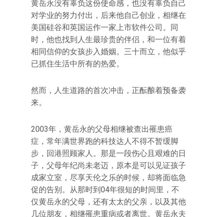
黄岳永没有辜负这份使命感，也没有辜负自己
对学业的努力付出，后来他自己创业，相继在
美国硅谷和英国运作一家上市软件公司。同
时，他也找到人生最珍贵的伴侣，和一位有着
相同信仰的女孩步入婚姻。三十而立，他似乎
已抓住生活中所有的热爱。
然而，人生道路的首次冲击，正酝酿着预备袭
来。
2003年，黄岳永的父母相继被查出罹患癌
症，常年满世界跑的科技达人不得不暂缓脚
步，回港照顾家人。那是一段伤心且艰难的日
子，父母年纪尚未老迈，原本是可以见证孩子
成家立室，尽享天伦之乐的时候，却将面临急
促的告别。从那时到04年很短的时间里，不
仅黄岳永的父母，还有太太的父亲，以及其他
几位朋友，相继罹患重病或者离世。黄岳永夫