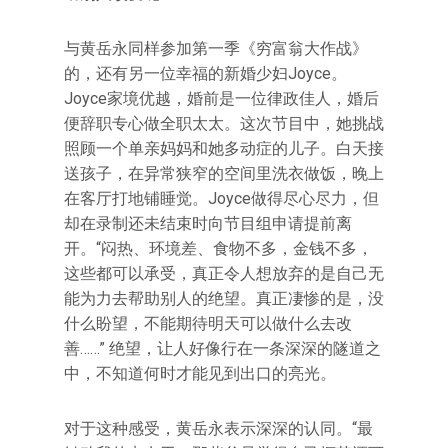
与黄岳永同样参加第一季《穷富翁大作战》
的，还有另一位幸福的新婚少妇Joyce。
Joyce家境优越，婚前是一位律政佳人，婚后
便辞职专心做全职太太。这次节目中，她挑战
照顾一个单亲妈妈和她多动症的儿子。白天接
送孩子，在异常狭窄的空间里洗衣做饭，晚上
在客厅打地铺睡觉。Joyce做得尽心尽力，但
却在录制还未结束时向节目组申请提前离
开。“闷热、环境差、食物不多，金钱不多，
这些都可以承受，真正令人想放弃的是自己无
能为力去帮助别人的绝望。真正凄惨的是，没
什么盼望，不能期待明天可以做什么去改
善……” 绝望，让人好像行在一条深深的隧道之
中，不知道何时才能见到出口的亮光。
对于这种感受，黄岳永表示深深的认同。“最