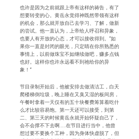
也许是因为之前就跟上帝有这样的祷告，有了
想要转变的心。黄岳永觉得神既然带领有这样
的机会，那么就开放自己去学习、了解，做新
的尝试。他一直认为，上帝给人呼召和异象，
也要人有开放的心态，才可以接收得到。“如
果你一直是封闭的眼光，只定睛在你所熟悉的
事情上，以前做珠宝不如继续做吧，赚多点钱
也好。这样你也许永远看不到祂给你的异
象！”
节目录制开始后，他被安排去做清洁工，白天
爬楼梯倒垃圾，晚上睡在又臭又湿的板间房，
午餐时拿着一天仅有的五十块餐费筹算着吃什
么才比较容易饱。第一天还可以接受，到第
二、第三天的时候黄岳永就开始怀疑自己了，
会不会撑不下去啊……在节目进行当中，他曾
想过要不要换个工种，因为身体快虚脱了，但