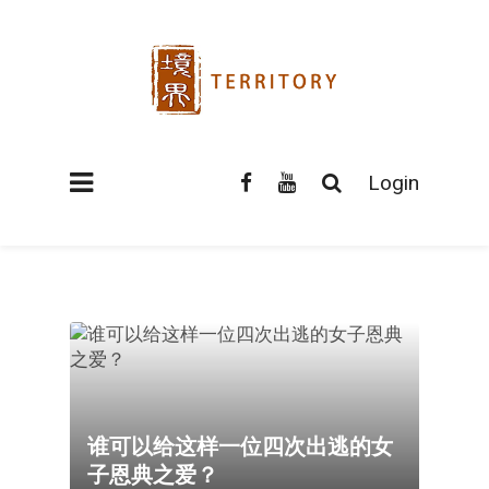
Login
谁可以给这样一位四次出逃的女
子恩典之爱？