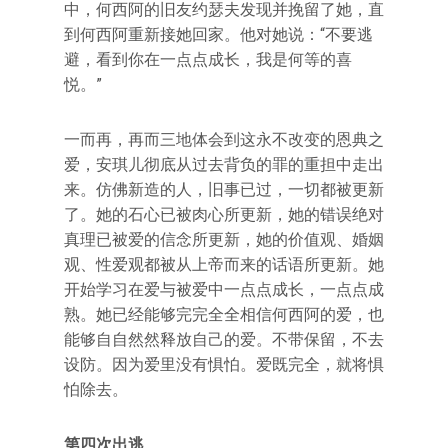
中，何西阿的旧友约瑟夫发现并挽留了她，直
到何西阿重新接她回家。他对她说：“不要逃
避，看到你在一点点成长，我是何等的喜
悦。”
一而再，再而三地体会到这永不改变的恩典之
爱，安琪儿彻底从过去背负的罪的重担中走出
来。仿佛新造的人，旧事已过，一切都被更新
了。她的石心已被肉心所更新，她的错误绝对
真理已被爱的信念所更新，她的价值观、婚姻
观、性爱观都被从上帝而来的话语所更新。她
开始学习在爱与被爱中一点点成长，一点点成
熟。她已经能够完完全全相信何西阿的爱，也
能够自自然然释放自己的爱。不带保留，不去
设防。因为爱里没有惧怕。爱既完全，就将惧
怕除去。
第四次出逃