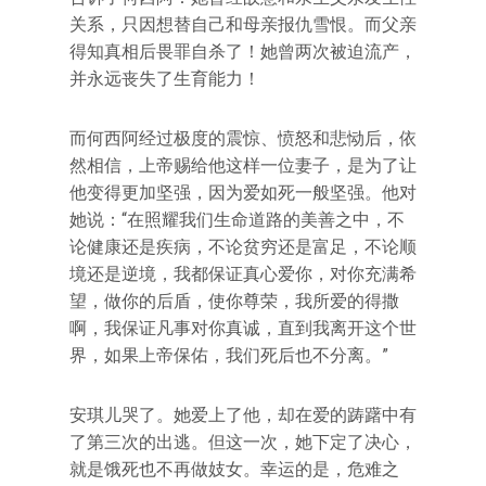
关系，只因想替自己和母亲报仇雪恨。而父亲
得知真相后畏罪自杀了！她曾两次被迫流产，
并永远丧失了生育能力！
而何西阿经过极度的震惊、愤怒和悲恸后，依
然相信，上帝赐给他这样一位妻子，是为了让
他变得更加坚强，因为爱如死一般坚强。他对
她说：“在照耀我们生命道路的美善之中，不
论健康还是疾病，不论贫穷还是富足，不论顺
境还是逆境，我都保证真心爱你，对你充满希
望，做你的后盾，使你尊荣，我所爱的得撒
啊，我保证凡事对你真诚，直到我离开这个世
界，如果上帝保佑，我们死后也不分离。”
安琪儿哭了。她爱上了他，却在爱的踌躇中有
了第三次的出逃。但这一次，她下定了决心，
就是饿死也不再做妓女。幸运的是，危难之