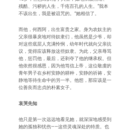
残酷、污秽的人生，千疮百孔的人生。“我本
不该出生，我是被诅咒的。”她相信了。
而他，何西阿，出生富贵之家。身为农奴主的
父亲很暴戾地对待奴隶们，他虽然是少爷，却
对这些底层人充满怜悯，幼年时代就向父亲抗
议，觉得应该释放这些奴隶。为此，父亲辱骂
他，惩罚他，最后，还剥夺了他的继承权。但
他依然很感恩，因为他笃信上帝，这位敬虔的
青年男子在乡村安静的耕种，安静的祈祷，安
静地等待生命中的另一半。他想，那应该是一
位善良而忠贞的朴素女子。
哀哭先知
他只是第一次远远地看见她，就深深地感受到
她的孤独和忧伤——这些灵魂深处的特质。也