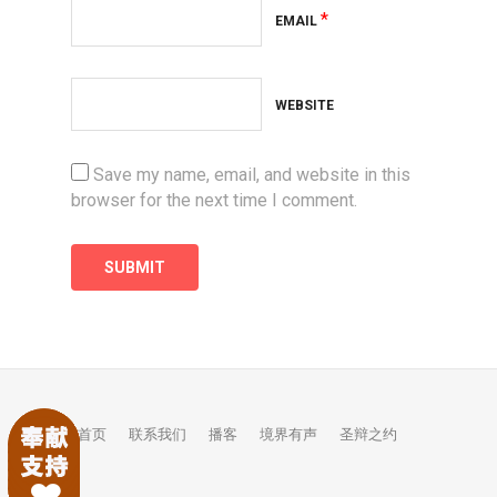
*
EMAIL
WEBSITE
Save my name, email, and website in this
browser for the next time I comment.
首页
联系我们
播客
境界有声
圣辩之约