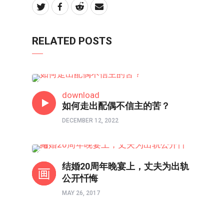
RELATED POSTS
两性成长
download
如何走出配偶不信主的苦？
DECEMBER 12, 2022
两性成长
结婚20周年晚宴上，丈夫为出轨
公开忏悔
MAY 26, 2017