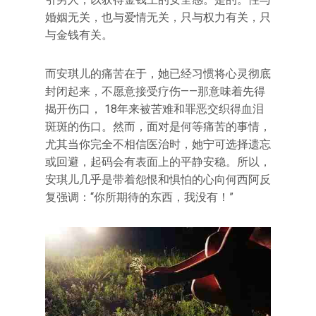
婚姻无关，也与爱情无关，只与权力有关，只
与金钱有关。
而安琪儿的痛苦在于，她已经习惯将心灵彻底
封闭起来，不愿意接受疗伤——那意味着先得
揭开伤口， 18年来被苦难和罪恶交织得血泪
斑斑的伤口。然而，面对是何等痛苦的事情，
尤其当你完全不相信医治时，她宁可选择遗忘
或回避，起码会有表面上的平静安稳。所以，
安琪儿几乎是带着怨恨和惧怕的心向何西阿反
复强调：“你所期待的东西，我没有！”