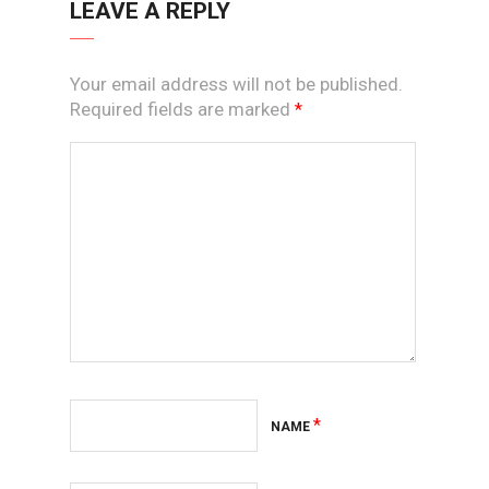
LEAVE A REPLY
Your email address will not be published.
Required fields are marked
*
*
NAME