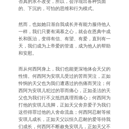
否真的永不改变，所以，会浮现出各种负面
的、下沉的，可怕的思维和行为模式。
然而，也如她日渐自我成长并有能力服侍他人
一样，我们只要有渴慕之心，就会在恩典中成
长和医治，变得有信、有望、有爱，直到有一
天，我们成为上帝爱的管道，成为他人的帮助
和安慰。
而从何西阿身上，我们也能更深地体会天父的
性情。何西阿为安琪儿受过的苦而哭泣，正如
怜悯的天父也为我们遭遇过的伤痛而哭泣；何
西阿为安琪儿犯过的罪而痛心，正如圣洁的天
父也为我们行不义抵挡真理而痛心；何西阿为
打他的安琪儿洗脚，正如天父舍弃爱子为我们
这些得罪过他的人舍命流血；何西阿忍耐等候
安琪儿成长，正如天父以恒久忍耐的爱等待我
们成长，何西阿不断赦免安琪儿，正如天父不