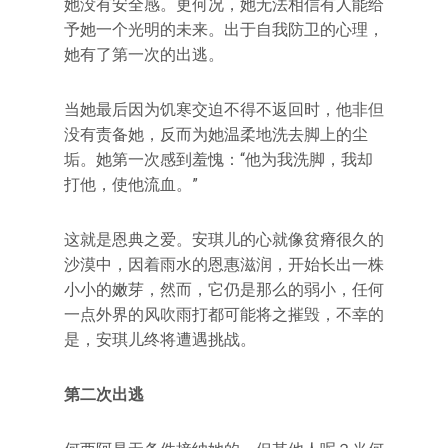
她没有安全感。更何况，她无法相信有人能给
予她一个光明的未来。出于自我防卫的心理，
她有了第一次的出逃。
当她最后因为饥寒交迫不得不返回时，他非但
没有责备她，反而为她温柔地洗去脚上的尘
垢。她第一次感到羞愧：“他为我洗脚，我却
打他，使他流血。”
这就是恩典之爱。安琪儿的心就像贫瘠很久的
沙漠中，因着雨水的恩惠滋润，开始长出一株
小小的嫩芽，然而，它仍是那么的弱小，任何
一点外界的风吹雨打都可能将之摧毁，不幸的
是，安琪儿终将遭遇挑战。
第二次出逃