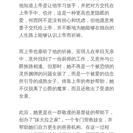
他知道上帝是让他学习放手，并把对方交托在
上帝手中。也许，这是一种更高也更隐匿的
爱，何西阿不是没有担心和忧虑，但他愿意将
妻子交托给上帝，并不断地为她能够在独自的
人生路上能够认识上帝而祈祷。
而上帝也垂听了他的祈祷。安琪儿在举目无亲
中，意外找到了一份厨师的工作，又意外与公
爵狭路相逢。但那时，她不再是一个被恐惧的
灵所捆绑的问题女孩了，而是一个被爱的信念
所引导的成熟女子。倚靠上帝的奇妙帮助，她
不仅脱离了公爵的魔掌，而且还救出了受虐的
女童。
此后，她更是在一群敬虔的基督徒的帮助下，
创办了“抹大拉之家”，一个专门营救妓女，并
帮助她们自力更生的慈善机构。在这一过程