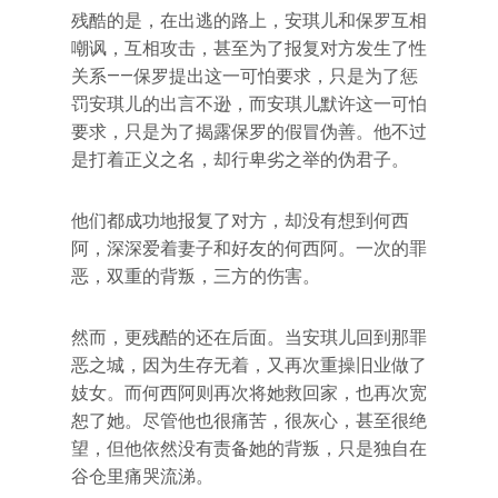
残酷的是，在出逃的路上，安琪儿和保罗互相
嘲讽，互相攻击，甚至为了报复对方发生了性
关系——保罗提出这一可怕要求，只是为了惩
罚安琪儿的出言不逊，而安琪儿默许这一可怕
要求，只是为了揭露保罗的假冒伪善。他不过
是打着正义之名，却行卑劣之举的伪君子。
他们都成功地报复了对方，却没有想到何西
阿，深深爱着妻子和好友的何西阿。一次的罪
恶，双重的背叛，三方的伤害。
然而，更残酷的还在后面。当安琪儿回到那罪
恶之城，因为生存无着，又再次重操旧业做了
妓女。而何西阿则再次将她救回家，也再次宽
恕了她。尽管他也很痛苦，很灰心，甚至很绝
望，但他依然没有责备她的背叛，只是独自在
谷仓里痛哭流涕。