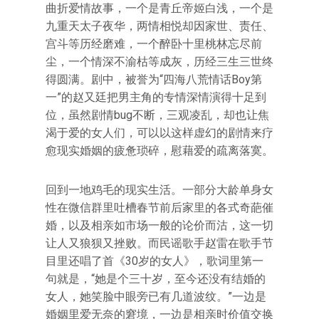
曲折爱情故事，一个是青丘帝姬白浅，一个是
九重天太子夜华，两情相悦却因家世、责任、
宫斗等历经磨难，一个醉卧十里桃林忘尽前
尘，一个情深不渝枯等成灰，历经三生三世终
得圆满。剧中，被誉为“四海八荒情话Boy第
一”的赵又廷把男主角的专情深情演得十足到
位，虽然剧情bug不断，三观凌乱，却也让焦
渴于爱的女人们，可以以这样虚幻的剧情来疗
愈现实婚姻的疲惫琐碎，慰藉爱的疏离落寞。
回到一地鸡毛的现实生活。一部分大龄单身女
性在微信群里吐槽春节前后家里的各式奇葩催
婚，以及相亲如市场一般的论价而沽，这一切
让人又狼狈又挫败。而民谣歌手赵雷在歌手节
目里还唱了首《30岁的女人》，歌词里第一
句就是，“她是个三十岁，至今还没有结婚的
女人，她笑脸中眼旁已有几道波纹。”一边是
婚姻里爱无奈的窘境，一边是相亲时价值交换