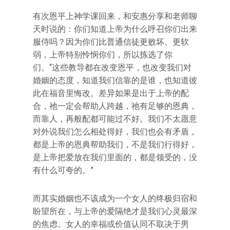
有次恩平上神学课回来，和安惠分享和老师聊
天时说的：你们知道上帝为什么呼召你们出来
服侍吗？因为你们比普通信徒更败坏、更软
弱，上帝特别怜悯你们，所以拣选了你
们。“这些教导都在改变恩平，也改变我们对
婚姻的态度，知道我们信靠的是谁，也知道彼
此在福音里悔改。差异如果是出于上帝的配
合，祂一定会帮助人跨越，祂有足够的恩典，
而靠人，再般配都可能过不好。我们不太愿意
对外说我们怎么相处得好，我们也会有矛盾，
都是上帝的恩典帮助我们，不是我们行得好，
是上帝把爱放在我们里面的，都是领受的，没
有什么可夸的。”
而其实婚姻也不该成为一个女人的终极归宿和
盼望所在，与上帝的爱隔绝才是我们心灵最深
的焦虑。女人的幸福或价值认同不取决于男