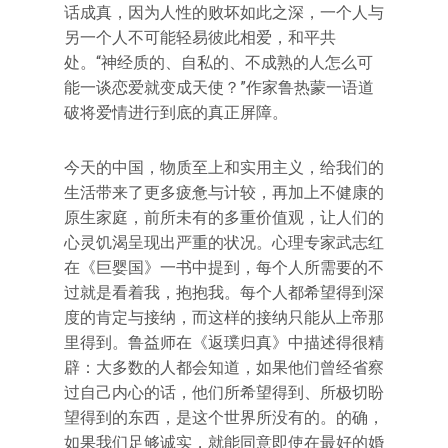
话成真，因为人性的败坏如此之深，一个人与
另一个人不可能轻易彼此相爱，和平共
处。“神经质的、自私的、不成熟的人怎么可
能一谈恋爱就变成天使？”作家鲁热蒙一语道
破将爱情进行到底的真正屏障。
今天的中国，物质至上和实用主义，给我们的
生活带来了更多疲惫与计较，再加上不健康的
原生家庭，前所未有的多重价值观，让人们的
心灵饥渴呈现出严重的状况。心理专家武志红
在《巨婴国》一书中提到，每个人所需要的不
过就是看着我，抱抱我。每个人都希望得到深
度的肯定与接纳，而这样的接纳只能从上帝那
里得到。鲁益师在《返璞归真》中描述得很精
辟：大多数的人都会知道，如果他们曾经省察
过自己内心的话，他们所希望得到、所极切盼
望得到的东西，是这个世界所没有的。的确，
如果我们足够诚实，就能同意即使在最好的婚