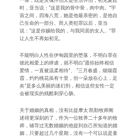
一体，既是灵魂伴侣又是生活伴侣，初见夏娃
时，亚当说：“这是我的骨中骨，肉中肉。”宇
宙之间，四海八荒，她是他最亲密的，是他自
己生命的一部分。而人类犯罪以后，亚当
说：“这是你赐给我的，与我同居的女人。”罪
让人生不再如初见。
不能明白人性在伊甸园里的堕落，不明白罪在
彼此相爱上的肆虐，就不明白“愿你始终相信
爱情，一直被温柔相待”、 “三月春盛，烟烟霞
霞，灼灼桃花虽有十里，但一朵放在心上，足
矣”是多么美丽的迷幻剂，相信这些女性一定
会被现实的残酷刺穿心肠。
关于婚姻的真相，没有比提摩太·凯勒牧师阐
述得更深刻的了，作为一位牧养二十多年的牧
师，辅导过无数婚姻的他提到自己所知道的婚
姻，只要超过几个星期，没有一个可以说是童