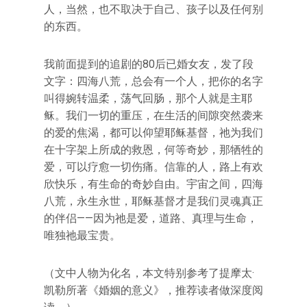
人，当然，也不取决于自己、孩子以及任何别
的东西。
我前面提到的追剧的80后已婚女友，发了段
文字：四海八荒，总会有一个人，把你的名字
叫得婉转温柔，荡气回肠，那个人就是主耶
稣。我们一切的重压，在生活的间隙突然袭来
的爱的焦渴，都可以仰望耶稣基督，祂为我们
在十字架上所成的救恩，何等奇妙，那牺牲的
爱，可以疗愈一切伤痛。信靠的人，路上有欢
欣快乐，有生命的奇妙自由。宇宙之间，四海
八荒，永生永世，耶稣基督才是我们灵魂真正
的伴侣——因为祂是爱，道路、真理与生命，
唯独祂最宝贵。
（文中人物为化名，本文特别参考了提摩太·
凯勒所著《婚姻的意义》，推荐读者做深度阅