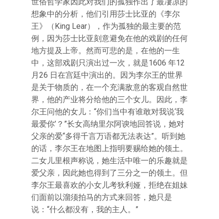
世俗哲学家因此对我们的孤独作出了最凄凉的
想象中的分析，他们引用莎士比亚的《李尔
王》（King Lear），作为孤独的最主要的范
例，因为莎士比亚刻意避免在他的戏剧的任何
地方提及上帝。然而可悲的是，在他的一生
中，这部戏剧只演出过一次，就是1606 年12
月26 日在宫廷中演出的。因为李尔王的世界
是关于物质的，在一个充满敌意的客观自然世
界，他的产业将分给他的三个女儿。因此，李
尔王问他的女儿：“你们当中有谁敢对我说‘我
最爱你’？”长女高纳里尔阿谀地回答说，她对
父亲的爱“多得千言万语都无法表达”。听到她
的话，李尔王在地图上指明要赐给她的领土。
二女儿里根声称说，她生活中唯一的乐趣就是
爱父亲，因此她也得到了三分之一的领土。但
李尔王最喜欢的小女儿考狄利娅，拒绝在姐妹
们面前以溜须拍马的方式来回答，她只是
说：“什么都没有，我的主人。”