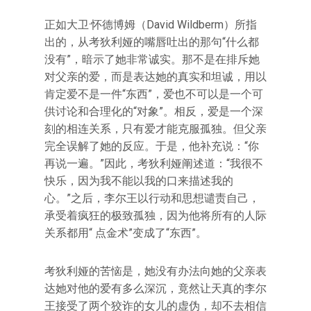
正如大卫·怀德博姆（David Wildberm）所指
出的，从考狄利娅的嘴唇吐出的那句“什么都
没有”，暗示了她非常诚实。那不是在排斥她
对父亲的爱，而是表达她的真实和坦诚，用以
肯定爱不是一件“东西”，爱也不可以是一个可
供讨论和合理化的“对象”。相反，爱是一个深
刻的相连关系，只有爱才能克服孤独。但父亲
完全误解了她的反应。于是，他补充说：“你
再说一遍。”因此，考狄利娅阐述道：“我很不
快乐，因为我不能以我的口来描述我的
心。”之后，李尔王以行动和思想谴责自己，
承受着疯狂的极致孤独，因为他将所有的人际
关系都用“ 点金术”变成了“东西”。
考狄利娅的苦恼是，她没有办法向她的父亲表
达她对他的爱有多么深沉，竟然让天真的李尔
王接受了两个狡诈的女儿的虚伪，却不去相信