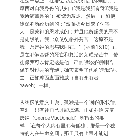
在这一点上，在那位“我是我所是”的神面前，
摩西对自我身份的认知（“我是我所有”和“我是
我所渴望是的”）被烧为灰烬。然后，正如使
徒保罗所经历到的：“然而我今日成了何等
人，是蒙神的恩才成的；并且他所赐我的恩不
是徒然的。我比众使徒格外劳苦，这原不是
我，乃是神的恩与我同在。”（林前15:10）正
是在耶稣基督的死亡和复活的荣耀光芒中，使
徒保罗可以肯定这是他自己的“燃烧的荆棘”。
保罗对过去的弃绝，确实表明了他的“老我”死
去，正如摩西直面雅威（自有永有者，
Yaweh）一样。
从终极的意义上说，孤独是一个“神的形状”的
空洞，只有神自己才能填满。正如乔治·麦克
唐纳（GeorgeMacDonald）所指出的那
样，“在每个人内心里都有孤独，那是一个独
特的内在生命空间，那里只有上帝才能进