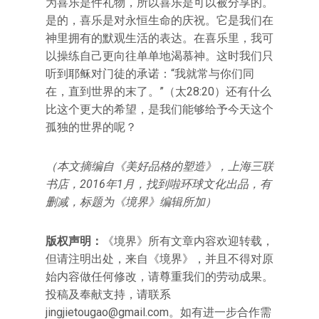
为喜乐是件礼物，所以喜乐是可以被分享的。
是的，喜乐是对永恒生命的庆祝。它是我们在
神里拥有的默观生活的表达。在喜乐里，我可
以操练自己更向往单单地渴慕神。这时我们只
听到耶稣对门徒的承诺：“我就常与你们同
在，直到世界的末了。”（太28:20）还有什么
比这个更大的希望，是我们能够给予今天这个
孤独的世界的呢？
（本文摘编自《美好品格的塑造》，上海三联
书店，2016年1月，找到啦环球文化出品，有
删减，标题为《境界》编辑所加）
版权声明：
《境界》所有文章内容欢迎转载，
但请注明出处，来自《境界》，并且不得对原
始内容做任何修改，请尊重我们的劳动成果。
投稿及奉献支持，请联系
jingjietougao@gmail.com
。如有进一步合作需