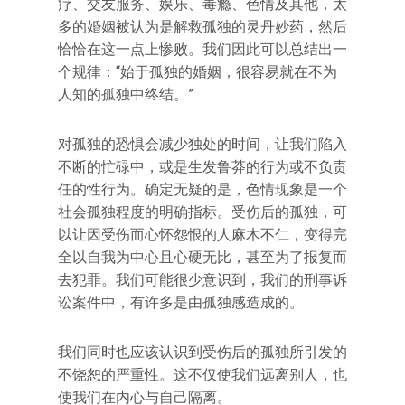
疗、交友服务、娱乐、毒瘾、色情及其他，太
多的婚姻被认为是解救孤独的灵丹妙药，然后
恰恰在这一点上惨败。我们因此可以总结出一
个规律：“始于孤独的婚姻，很容易就在不为
人知的孤独中终结。”
对孤独的恐惧会减少独处的时间，让我们陷入
不断的忙碌中，或是生发鲁莽的行为或不负责
任的性行为。确定无疑的是，色情现象是一个
社会孤独程度的明确指标。受伤后的孤独，可
以让因受伤而心怀怨恨的人麻木不仁，变得完
全以自我为中心且心硬无比，甚至为了报复而
去犯罪。我们可能很少意识到，我们的刑事诉
讼案件中，有许多是由孤独感造成的。
我们同时也应该认识到受伤后的孤独所引发的
不饶恕的严重性。这不仅使我们远离别人，也
使我们在内心与自己隔离。