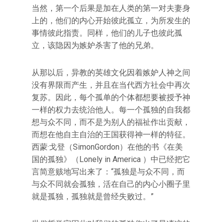
当然，第一个后果是加在人类的第一对夫妻身
上的，他们的内心开始彼此孤立，为所发生的
事情彼此指责。同样，他们的儿子也彼此孤
立，该隐因为嫉妒杀害了他的兄弟。
从那以后，异教的英雄文化因着嫉妒人神之间
没有界限而产生，并且在当代西方社会中再次
复苏。因此，每个孤单的个体都想要被授予神
一样的权力去统治他人。每一个孤独的自我都
想与众不同，而不是为别人的福祉作出贡献，
而想在他自主自治的王国获得神一样的特征。
西蒙·戈登（SimonGordon）在他的书《在美
国的孤独》（Lonely in America ）中已经把它
言简意赅地写出来了：“孤独是与众不同，而
与众不同就会孤独，活在自己的内心小圈子里
就是孤独，孤独就是曾经失败过。”