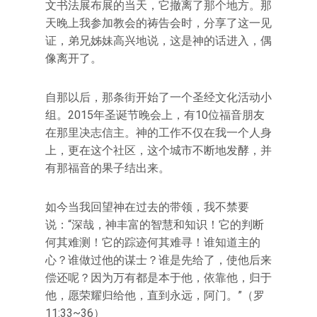
文书法展布展的当天，它撤离了那个地方。那
天晚上我参加教会的祷告会时，分享了这一见
证，弟兄姊妹高兴地说，这是神的话进入，偶
像离开了。
自那以后，那条街开始了一个圣经文化活动小
组。2015年圣诞节晚会上，有10位福音朋友
在那里决志信主。神的工作不仅在我一个人身
上，更在这个社区，这个城市不断地发酵，并
有那福音的果子结出来。
如今当我回望神在过去的带领，我不禁要
说：“深哉，神丰富的智慧和知识！它的判断
何其难测！它的踪迹何其难寻！谁知道主的
心？谁做过他的谋士？谁是先给了，使他后来
偿还呢？因为万有都是本于他，依靠他，归于
他，愿荣耀归给他，直到永远，阿门。”（罗
11:33~36）