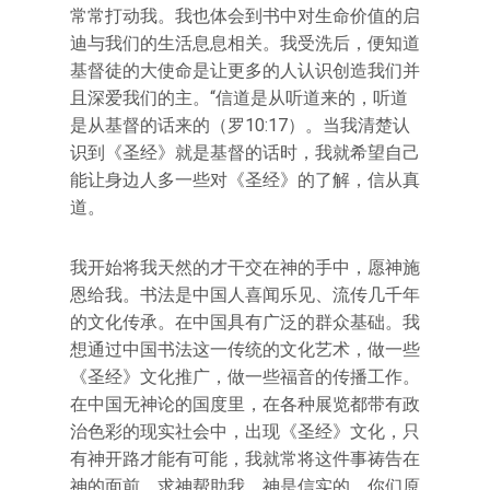
常常打动我。我也体会到书中对生命价值的启
迪与我们的生活息息相关。我受洗后，便知道
基督徒的大使命是让更多的人认识创造我们并
且深爱我们的主。“信道是从听道来的，听道
是从基督的话来的（罗10:17）。当我清楚认
识到《圣经》就是基督的话时，我就希望自己
能让身边人多一些对《圣经》的了解，信从真
道。
我开始将我天然的才干交在神的手中，愿神施
恩给我。书法是中国人喜闻乐见、流传几千年
的文化传承。在中国具有广泛的群众基础。我
想通过中国书法这一传统的文化艺术，做一些
《圣经》文化推广，做一些福音的传播工作。
在中国无神论的国度里，在各种展览都带有政
治色彩的现实社会中，出现《圣经》文化，只
有神开路才能有可能，我就常将这件事祷告在
神的面前，求神帮助我。神是信实的，你们原