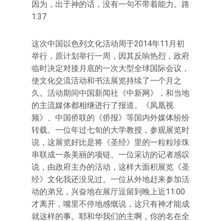
因为，出于神的话，没有一句不带着能力。路
1:37
这次中国以色列文化活动周于2014年11月初
举行，原计划举行一周，因其反响热烈，政府
临时决定对接月底的一次大型全球国际会议，
使文化交流活动和书法展览持续了一个月之
久。活动期间中国新闻社《中新网》，和当地
的主流媒体都相继进行了报道。《凤凰视
频》、中国侨联的《侨报》等国内外媒体纷纷
转载。一位年过七旬的大学教授，参观展览时
说，这展览好比是将《圣经》里的一粒粒珍珠
串联成一条美丽的项链。一位采访的记者感叹
说，由政府主办的活动，这样大面积展览《圣
经》文化我还没见过。一位从外地赶来参加活
动的弟兄，兴奋地在展厅逗留到晚上近11:00
才离开，嘴里不停地感慨说，这只有神才能成
就这样的事。耶和华我们的主啊，你的名在全