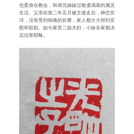
也委身在教会，和弟兄姊妹过敬虔渴慕的属灵
生活。父亲在第二年五月被主接走后，神态安
详，没有受到病痛的折磨，家人都大大得到安
慰和鼓励。如今家里二姐夫妇，小妹全家都决
志信靠耶稣。