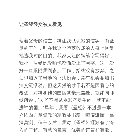
让圣经经文被人看见
藉着父母的信主，神让我认识祂的信实，而圣
灵的工作，则在我这个堕落败坏的人身上恢复
祂造我时的目的。我家大姐的钢笔字写得好，
我小时候受她影响也渐渐爱上了写字。这一爱
好一直跟随我到参加工作，始终没有放弃。之
后也加入了当地的书法协会，常有机会参加书
法交流活动。但这天然的才干若不是因着心的
改变，对神和祂的国度就毫无益处。就如同耶
稣所说，“人若不是从水和圣灵生的，就不能
进神的国。”早年，我看《圣经》不过是一本
介绍西方基督教的宗教类书籍，晦涩难懂，高
深莫测。信主以后，我对《圣经》逐渐有了深
入的了解。智慧的箴言，优美的诗篇和雅歌，