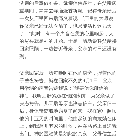
父亲的后事做准备。母亲信佛多年，在父亲病
重期间，常常去寺庙烧香祈愿。记得母亲最后
一次从庙里回来后痛哭着说：“庙里的大师说
你父亲已经无法医治了，也只能活过这几天
了。”此时，有一个声音在我的心里响起，人
的尽头就是神的开始。于是，我劝说将父亲接
回家照顾，一边告诉母亲，父亲的时日还没有
到。
父亲回家后，我每晚睡在他的身旁，握着他的
手整夜祷告。就在回家不久的9月1日，父亲
用微弱的声音告诉我说：“我要信你所信的
神”。 我听后赶紧跪在他的床前，为父亲做了
决志祷告。几天后母亲也决志信主。父亲信主
后，身体奇迹般地康复了起来。我在家中照顾
他的十五天的时间里，他由起初的病危躺在床
上，到我离开老家的时候，站在马路上目送我
出门。神的医治就是如此的真实。父母信主后