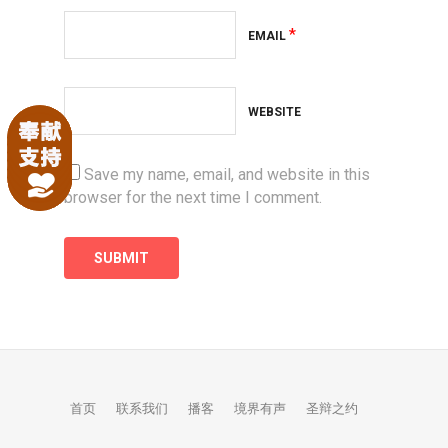
*
EMAIL
WEBSITE
Save my name, email, and website in this
browser for the next time I comment.
首页
联系我们
播客
境界有声
圣辩之约