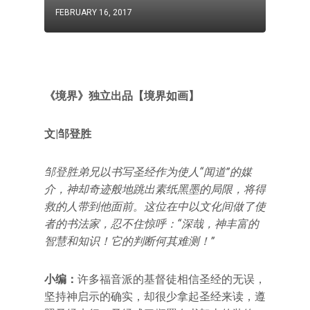
FEBRUARY 16, 2017
《境界》独立出品【境界如画】
文|邹登胜
邹登胜弟兄以书写圣经作为使人“闻道”的媒
介，神却奇迹般地跳出素纸黑墨的局限，将得
救的人带到他面前。这位在中以文化间做了使
者的书法家，忍不住惊呼：“深哉，神丰富的
智慧和知识！它的判断何其难测！”
小编：
许多福音派的基督徒相信圣经的无误，
坚持神启示的确实，却很少拿起圣经来读，遵