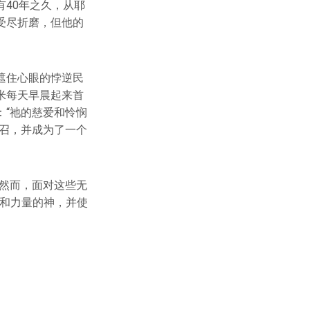
40年之久，从耶
受尽折磨，但他的
遮住心眼的悖逆民
米每天早晨起来首
“祂的慈爱和怜悯
呼召，并成为了一个
然而，面对这些无
强和力量的神，并使