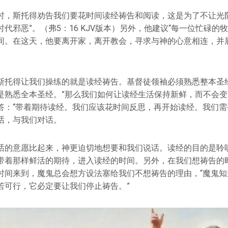
时，斯托得劝告我们要花时间读经祷告和阅读，这是为了不让光阴
代邪恶”。（弗5：16 KJV版本）另外，他建议“每一位忙碌的
间。在这天，他要离开家，离开教会，寻求与神的心意相连，并
斯托得让我们操练的就是读经祷告。基督徒领袖必须熟悉整本圣经
是熟悉全本圣经。”那么我们如何让读经生活保持新鲜，而不会
答：“带着期待读经。我们应该花时间反思，再开始读经。我们需
话，与我们对话。
话的意愿比起来，神更迫切地想要和我们说话。读经的目的是聆
带着那样鲜活的期待，进入读经的时间。另外，在我们想祷告的
时间来到，魔鬼总会想方设法塞给我们不想祷告的理由，“魔鬼知
若可行，它必定要让我们停止祷告。”