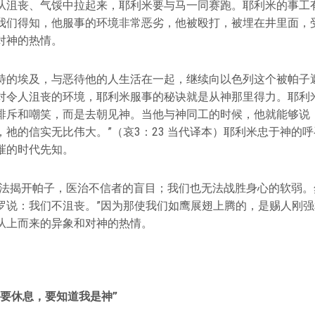
从沮丧、气馁中拉起来，耶利米要与马一同赛跑。耶利米的事工有
我们得知，他服事的环境非常恶劣，他被殴打，被埋在井里面，
对神的热情。
待的埃及，与恶待他的人生活在一起，继续向以色列这个被帕子
对令人沮丧的环境，耶利米服事的秘诀就是从神那里得力。耶利
排斥和嘲笑，而是去朝见神。当他与神同工的时候，他就能够说：
，祂的信实无比伟大。”（哀3：23 当代译本）耶利米忠于神的
摧的时代先知。
无法揭开帕子，医治不信者的盲目；我们也无法战胜身心的软弱。
罗说：我们不沮丧。”因为那使我们如鹰展翅上腾的，是赐人刚
从上而来的异象和对神的热情。
们要休息，要知道我是神”