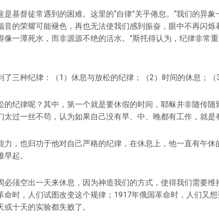
这是基督徒常遇到的困难。这里的“自律”关乎倦怠。“我们的异象
福音的荣耀可能褪色，再也无法使我们感到振奋，眼中不再闪烁
得像一潭死水，而非源源不绝的活水。”斯托得认为，纪律非常
到了三种纪律：（1）休息与放松的纪律；（2）时间的休息；（
松的纪律呢？其中，第一个就是要休假的时间，耶稣并非随传随到
们太过一丝不苟，认为如果自己没有早、中、晚都有工作，就是
能力，也归功于他对自己严格的纪律，在休息上，他一直有午休
难早起。
周必须空出一天来休息，因为神造我们的方式，使得我们需要维
革命时，人们试图改变这个规律；1917年俄国革命时，人们又
天或十天的实验都失败了。