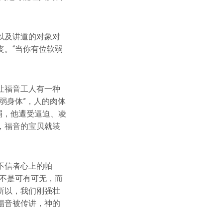
以及讲道的对象对
。“当你有位软弱
让福音工人有一种
弱身体”，人的肉体
弱，他遭受逼迫、凌
，福音的宝贝就装
不信者心上的帕
不是可有可无，而
所以，我们刚强壮
福音被传讲，神的