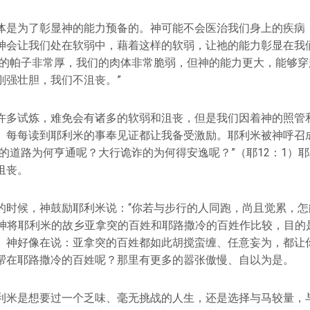
体是为了彰显神的能力预备的。神可能不会医治我们身上的疾病
神会让我们处在软弱中，藉着这样的软弱，让祂的能力彰显在我
上的帕子非常厚，我们的肉体非常脆弱，但神的能力更大，能够穿
刚强壮胆，我们不沮丧。”
许多试炼，难免会有诸多的软弱和沮丧，但是我们因着神的照管
。每每读到耶利米的事奉见证都让我备受激励。耶利米被神呼召
人的道路为何亨通呢？大行诡诈的为何得安逸呢？”（耶12：1）
沮丧。
的时候，神鼓励耶利米说：“你若与步行的人同跑，尚且觉累，怎
5）神将耶利米的故乡亚拿突的百姓和耶路撒冷的百姓作比较，目的
。神好像在说：亚拿突的百姓都如此胡搅蛮缠、任意妄为，都让
帮在耶路撒冷的百姓呢？那里有更多的嚣张傲慢、自以为是。
利米是想要过一个乏味、毫无挑战的人生，还是选择与马较量，