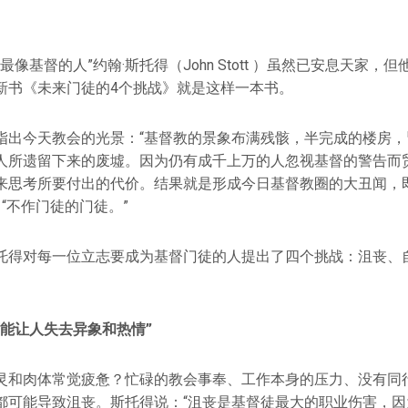
最像基督的人”约翰·斯托得（John Stott ）虽然已安息天家
新书《未来门徒的4个挑战》就是这样一本书。
指出今天教会的光景：“基督教的景象布满残骸，半完成的楼房，
人所遗留下来的废墟。因为仍有成千上万的人忽视基督的警告而
来思考所要付出的代价。结果就是形成今日基督教圈的大丑闻，即
了“不作门徒的门徒。”
托得对每一位立志要成为基督门徒的人提出了四个挑战：沮丧、
可能让人失去异象和热情”
灵和肉体常觉疲惫？忙碌的教会事奉、工作本身的压力、没有同
都可能导致沮丧。斯托得说：“沮丧是基督徒最大的职业伤害，因