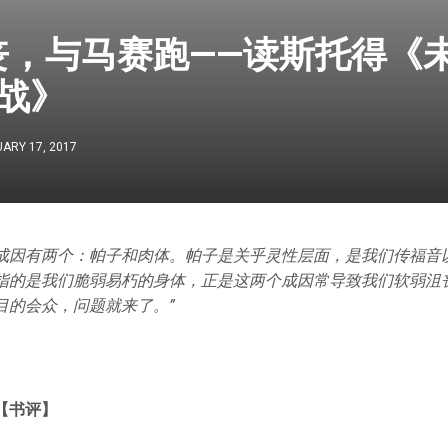
丧，与马赛跑——读斯托得《
战》
ARY 17, 2017
成因有两个：帕子和肉体。帕子是关乎灵性层面，是我们传福音
指的是我们脆弱易朽的身体，正是这两个成因常导致我们软弱沮
目的会众，问题就来了。”
【书评】