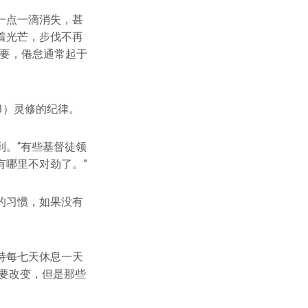
一点一滴消失，甚
着光芒，步伐不再
重要，倦怠通常起于
3）灵修的纪律。
。“有些基督徒领
有哪里不对劲了。”
的习惯，如果没有
持每七天休息一天
想要改变，但是那些