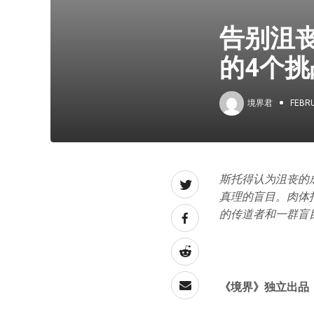
告别沮
的4个挑
境界君
FEBRU
斯托得认为沮丧的
真理的盲目。肉体
的传道者和一群盲
《境界》独立出品