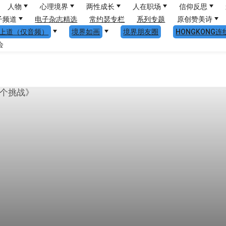
人物
心理境界
两性成长
人在职场
信仰反思
子频道
电子杂志精选
常约瑟专栏
系列专题
原创赞美诗
上道（仅音频）
境界如画
境界朋友圈
HONGKONG连
会