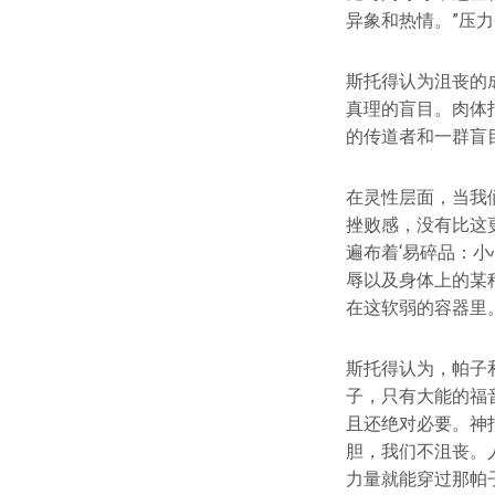
异象和热情。”压
斯托得认为沮丧的
真理的盲目。肉体
的传道者和一群盲
在灵性层面，当我
挫败感，没有比这
遍布着‘易碎品：
辱以及身体上的某
在这软弱的容器里
斯托得认为，帕子
子，只有大能的福
且还绝对必要。神
胆，我们不沮丧。
力量就能穿过那帕