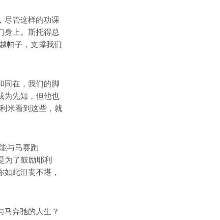
，尽管这样的功课
们身上。斯托得总
越帕子，支撑我们
和同在，我们的脚
成为先知，但他也
耶利米看到这些，就
能与马赛跑
是为了鼓励耶利
你如此沮丧不堪，
与马奔驰的人生？