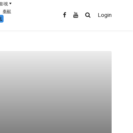
影视
奉献
Login
线