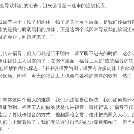
力会导致我们的沮丧，沮丧会引起一连串的连锁反应。
成因有两个：帕子和肉体。帕子是关乎灵性层面，是我们传福音
指的是我们脆弱易朽的身体，正是这两个成因常导致我们软弱沮丧
目的会众，问题就来了。”
们传讲福音，但人们就是听不明白，甚至听不进去的时候，这会
更让福音工人沮丧的了；在肉体层面，福音工人是“盛装福音的软
小心轻放’的警告标志。”书中以保罗为例，保罗有许多肉体上的软
种疾病。同样，今天的福音工人也会有各样的肉体的软弱。然而
。
和肉体这两个最大的难题，我们无法靠自己解决。我们如何揭开
音能做到。福音工人能做的就是传讲福音。斯托得说：“福音不仅
指定了要以传福音的方式，推翻黑暗之君，借此把光照入人心。
人们心上蒙着帕子，我们无法透过自己的能力穿透那帕子，但当
子。”