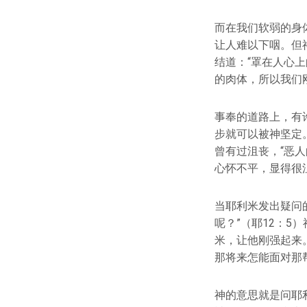
而在我们软弱的身
让人难以下咽。但
结道：“罩在人心
的肉体，所以我们
事奉的道路上，有
步就可以被神坚定
曾有过沮丧，“恶
心怀不平，显得很
当耶利米发出疑问
呢？”（耶12：
米，让他刚强起来
那将来怎能面对那
神的意思就是问耶