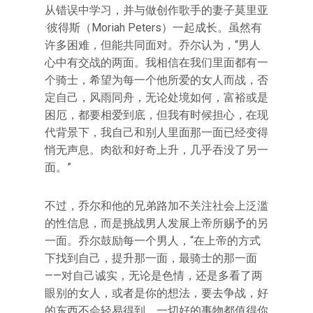
从错误中学习，并与做创作歌手的妻子莫里亚
·彼得斯（Moriah Peters）一起成长。虽然有
许多困难，但能共同面对。乔尔认为，“男人
心中有交战的两面。我相信在我们里面都有一
个骑士，希望为每一个他所爱的女人而战，否
定自己，风雨同舟，无论处境如何，富裕或是
困厄，都要相爱到底，但我有时候担心，在现
代背景下，我自己和别人里面那一面已经变得
悄无声息。肉欲和好奇上升，几乎吞没了另一
面。”
不过，乔尔和他的兄弟路加不关注社会上泛滥
的性信息，而是挑战男人发展上帝所赐予的另
一面。乔尔鼓励每一个男人，“在上帝的方式
下找到自己，提升那一面，最骑士的那一面
——对自己诚实，无论是色情，还是多看了两
眼别的女人，或者是你的想法，要去争战，好
的东西不会轻易得到，一切好的事物都值得你