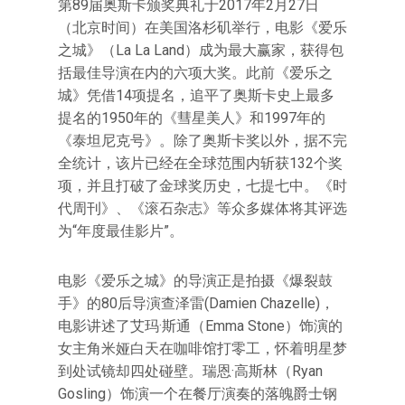
第89届奥斯卡颁奖典礼于2017年2月27日
（北京时间）在美国洛杉矶举行，电影《爱乐
之城》（La La Land）成为最大赢家，获得包
括最佳导演在内的六项大奖。此前《爱乐之
城》凭借14项提名，追平了奥斯卡史上最多
提名的1950年的《彗星美人》和1997年的
《泰坦尼克号》。除了奥斯卡奖以外，据不完
全统计，该片已经在全球范围内斩获132个奖
项，并且打破了金球奖历史，七提七中。《时
代周刊》、《滚石杂志》等众多媒体将其评选
为“年度最佳影片”。
电影《爱乐之城》的导演正是拍摄《爆裂鼓
手》的80后导演查泽雷(Damien Chazelle)，
电影讲述了艾玛·斯通（Emma Stone）饰演的
女主角米娅白天在咖啡馆打零工，怀着明星梦
到处试镜却四处碰壁。瑞恩·高斯林（Ryan
Gosling）饰演一个在餐厅演奏的落魄爵士钢