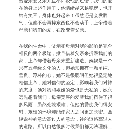
出爱来爱父亲并且不计较他的过错，我们的爱
在他身上起作用了，他情绪越来越稳定，也开
始有笑容，身体也好起来！虽然还是会发脾
气，但他不会再摔东西也不会动手，上帝借着
母亲和我们的爱，在改变着父亲。
在我的生命中，父亲和母亲对我的影响是完全
相反的两个极端，撒旦借着父亲来拆毁我们的
家，上帝却借着母亲来重新建造。妈妈是一个
只有五年级文化的人，但她却拥有一颗单纯、
善良、淳朴的心，她不是很聪明但她很坚定地
相信上帝，她对信仰的坚定，影响着我们对神
的态度；她对我和姐姐的爱也是无私的，她永
远先想着我们，母亲宽厚的爱替我们挡住了很
多风雨；虽然处境艰难，但她的爱使我们得安
慰，艰难的环境却能使家人之间更加亲密。圣
经说神的意念高过人的意念，神的道路高过人
的道路。所以自然很多时候我们都无法理解上