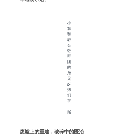
小
辉
和
教
会
敬
拜
团
的
弟
兄
姊
妹
们
在
一
起
废墟上的重建，破碎中的医治