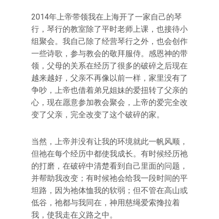
2014年上帝带领我在上海开了一家自己的琴
行，琴行的教室除了平时老师上课，也接待小
组聚会。我自己除了经营琴行之外，也会创作
一些诗歌，参与教会的敬拜服侍。感恩神的带
领，父母的关系在经历了很多的破碎之后现在
越来越好，父亲不再像以前一样，家里没有了
争吵，上帝也借着弟兄姐妹的爱扭转了父亲的
心，现在愿意参加教会聚会，上帝的爱完全改
变了父亲，完全改变了这个破碎的家。
当然，上帝并没有让我的环境就此一帆风顺，
但祂在每个经历中都使我成长。有时候经历祂
的打磨，在破碎中清楚看到自己里面的问题，
并帮助我改变；有时候祂会给我一段时间的平
坦路，因为祂体恤我的软弱；但不管在高山或
低谷，祂都与我同在，神用慈绳爱索搀拉着
我，使我走在义路之中。