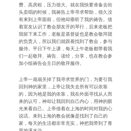
费、高房租，压力很大。就在我快要准备去街
头卖唱的时候，我祷告上帝寻求帮助，很久没
有来到上帝面前，但祂却垂听了我的祷告。借
着室友认识了教会朋友开的琴行，后来老板把
我留下来工作，老板是基督徒也是教会敬拜团
的负责人，所以我们就跟着找到了教会，参与
服侍。平日下午上课，每天上午老板都带着我
们一起敬拜、祷告、读经，分享，也在教会参
加小组祷告会主日的敬拜服侍。
上帝一扇扇关掉了我寻求世界的门，为要引我
回到神的家里，上帝让我失去所有可以依靠
的，因为祂是我的依靠，我在外面寻找从人而
来的认可，神却让我回到自己内心，用神的眼
光来看自己。上帝借着在上海的时间对我的心
说话。来到上海的教会就像是找到了自己的
家，每天的生活都非常充实，神把我带到了青
草地溪水边。