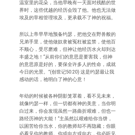
温室里的花朵，当他早晚有一天面对残酷的世
界时，这些优越的经历会毁了他。他也无法做
埃及的宰相管理埃及，更承载不了神的祝福。
所以上帝早早地预备约瑟，把他交在野兽般的
兄弟手里，使他做奴隶被冤枉被监禁，使他百
不顺心，受尽磨难，但神让他经历水火却到达
丰盛之地！“从前你们的意思是要害我，但神
的意思原是好的，要保全许多人的性命，成就
今日的光景。”(创世记50:20) 这是约瑟最让我
感动的话，祂明白了神的心意！
年幼的时候被各种阴影笼罩着，看不见未来，
就像约瑟一样，但一切都有神的美意，当你明
白过来，你会发现虽然一路曲折艰难，但也一
路经历神的大能！“主虽然以艰难给你当饼，
以困苦给你当水，你的教师却不再隐藏；你眼
必看见你的教师。你或向左或向右，你必听见