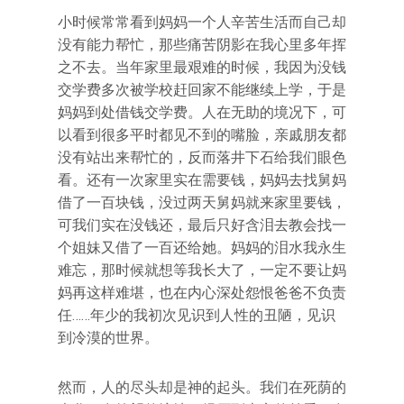
小时候常常看到妈妈一个人辛苦生活而自己却
没有能力帮忙，那些痛苦阴影在我心里多年挥
之不去。当年家里最艰难的时候，我因为没钱
交学费多次被学校赶回家不能继续上学，于是
妈妈到处借钱交学费。人在无助的境况下，可
以看到很多平时都见不到的嘴脸，亲戚朋友都
没有站出来帮忙的，反而落井下石给我们眼色
看。还有一次家里实在需要钱，妈妈去找舅妈
借了一百块钱，没过两天舅妈就来家里要钱，
可我们实在没钱还，最后只好含泪去教会找一
个姐妹又借了一百还给她。妈妈的泪水我永生
难忘，那时候就想等我长大了，一定不要让妈
妈再这样难堪，也在内心深处怨恨爸爸不负责
任……年少的我初次见识到人性的丑陋，见识
到冷漠的世界。
然而，人的尽头却是神的起头。我们在死荫的