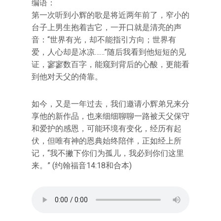
编语：
第一次听到小辉的歌是将近两年前了，窄小的
台子上男生抱着吉它，一开口就是清亮的声
音：“世界有光，却不能指引方向；世界有
爱，人心却是冰凉……”随后我看到他短短的见
证，寥寥数百字，能窥到背后的心酸，更能看
到他对天父的倚靠。
如今，又是一年过去，我们邀请小辉弟兄来分
享他的新作品，也来细细聊聊一路被天父保守
和爱护的感恩，可能环境有变化，经历有起
伏，但唯有神的恩典始终陪伴，正如经上所
记，“我不撇下你们为孤儿，我必到你们这里
来。” (约翰福音14:18和合本)