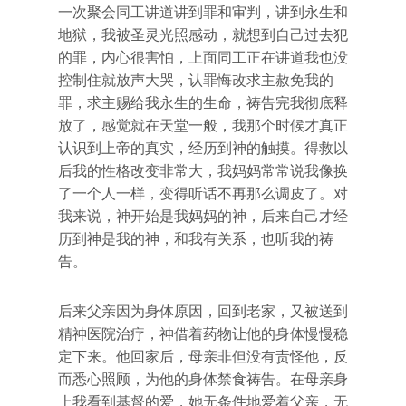
一次聚会同工讲道讲到罪和审判，讲到永生和
地狱，我被圣灵光照感动，就想到自己过去犯
的罪，内心很害怕，上面同工正在讲道我也没
控制住就放声大哭，认罪悔改求主赦免我的
罪，求主赐给我永生的生命，祷告完我彻底释
放了，感觉就在天堂一般，我那个时候才真正
认识到上帝的真实，经历到神的触摸。得救以
后我的性格改变非常大，我妈妈常常说我像换
了一个人一样，变得听话不再那么调皮了。对
我来说，神开始是我妈妈的神，后来自己才经
历到神是我的神，和我有关系，也听我的祷
告。
后来父亲因为身体原因，回到老家，又被送到
精神医院治疗，神借着药物让他的身体慢慢稳
定下来。他回家后，母亲非但没有责怪他，反
而悉心照顾，为他的身体禁食祷告。在母亲身
上我看到基督的爱，她无条件地爱着父亲，无