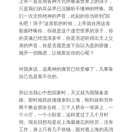
上帝一直在用各种方式呼唤着世界上的浪子，
只是我们的耳朵早已沉睡听不懂神的呼唤。我
们一次次拒绝神的声音，此刻的你当听到“回
头吧！浪子”这首歌的时候，上帝就在用这首
歌曲呼唤你，你就是这个虚空世界的浪子，你
的灵魂已经流浪多年，你是否还听得出天上父
亲的声音，你是否愿意放下自以为是的骄傲，
抛开一切顾虑，让祂靠近你的心呢？
对我来说，远离神的痛苦已经受够了，凡事靠
自己也是靠不住的。
所以当我心中想回家时，天父就为我预备道
路。那时候跌跌撞撞来到上海，刚到就和另外
两个教会朋友合租，三个人挤在一张床上，一
个小厅，一个小卧室，这样度过了几个月时
间。现在回想却是在上海最难忘的经历，没有
工作，身上只有几千块钱，面对着上海的高消