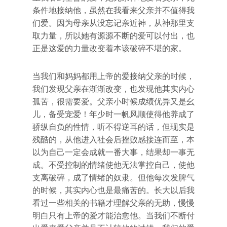
条件地接纳他，虽然在我看来父亲并不值得我
们爱。因为母亲从没忘记亲近神，从神那里支
取力量，所以她有源源不断的爱可以付出，也
正是这爱的力量改变着本该破碎不堪的家。
当我们和妈妈都用上帝的爱接纳父亲的时候，
我们发现父亲在渐渐改变，也发现他其实内心
孤苦，很需要爱。父亲小时候成绩优异又是幺
儿，备受宠爱！年少时一帆风顺使得他养成了
骄纵自负的性情，听不得逆耳的话，但现实是
残酷的，从他进入社会后挫败感接连而至，本
以为自己一定会成就一番大事，结果却一事无
成。不受控制的情绪使他无法掌控自己，使他
支离破碎，成了情绪的奴隶。但他每次发脾气
的时候，其实内心也是最痛苦的。长大以后我
看过一些相关的书籍才理解父亲的无助，慢慢
明白只有上帝的爱才能治愈他。当我们不断付