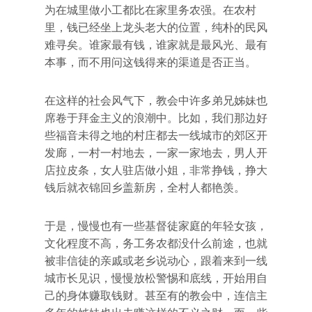
为在城里做小工都比在家里务农强。在农村
里，钱已经坐上龙头老大的位置，纯朴的民风
难寻矣。谁家最有钱，谁家就是最风光、最有
本事，而不用问这钱得来的渠道是否正当。
在这样的社会风气下，教会中许多弟兄姊妹也
席卷于拜金主义的浪潮中。比如，我们那边好
些福音未得之地的村庄都去一线城市的郊区开
发廊，一村一村地去，一家一家地去，男人开
店拉皮条，女人驻店做小姐，非常挣钱，挣大
钱后就衣锦回乡盖新房，全村人都艳羡。
于是，慢慢也有一些基督徒家庭的年轻女孩，
文化程度不高，务工务农都没什么前途，也就
被非信徒的亲戚或老乡说动心，跟着来到一线
城市长见识，慢慢放松警惕和底线，开始用自
己的身体赚取钱财。甚至有的教会中，连信主