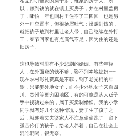
相互打听谁家的房子多，谁家的房子大。所
以，赚到钱的就在镇上买房子，并在村里盖房
子，哪怕一年也回村里住不了三四回，也是另
外一种空置率，但很扬眉吐气；没赚到钱的，
就把孩子放到村里让老人带，自己继续在外打
工，春节回家也有点底气不足，因为住的还是
旧房子。
这也导致村里有不少悲剧的婚姻。有些年轻
人，在外面赚的钱不够，娶不到本地媳妇——
现在农村彩礼费真是不菲，到了老光棍的年
龄，只能娶外地女子，而不少外地女子来自四
川、贵州等更穷困地区，有的可能是从人贩子
手中拐骗过来的，属于买卖制婚姻。我的小学
同学就有好几个这种情况，妻子生了孩子之
后，就趁着丈夫婆家人不注意偷偷跑了，留下
孤苦伶仃的孩子，给老人养着，自己在社会上
混吃混喝，很无奈。