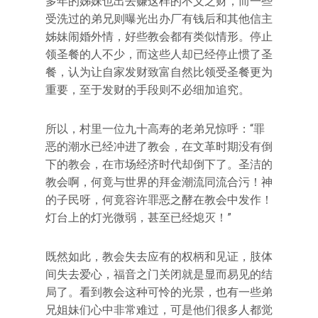
多年的姊妹也出去赚这样的不义之财，而一些
受洗过的弟兄则曝光出办厂有钱后和其他信主
姊妹闹婚外情，好些教会都有类似情形。停止
领圣餐的人不少，而这些人却已经停止惯了圣
餐，认为让自家发财致富自然比领受圣餐更为
重要，至于发财的手段则不必细加追究。
所以，村里一位九十高寿的老弟兄惊呼：“罪
恶的潮水已经冲进了教会，在文革时期没有倒
下的教会，在市场经济时代却倒下了。圣洁的
教会啊，何竟与世界的拜金潮流同流合污！神
的子民呀，何竟容许罪恶之酵在教会中发作！
灯台上的灯光微弱，甚至已经熄灭！”
既然如此，教会失去应有的权柄和见证，肢体
间失去爱心，福音之门关闭就是显而易见的结
局了。看到教会这种可怜的光景，也有一些弟
兄姐妹们心中非常难过，可是他们很多人都觉