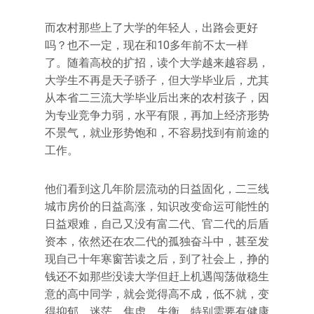
而农村那些上了大学的年轻人，出路会更好
吗？也不一定，现在和10多年前不太一样
了。随着高校的扩招，读个大学越来越容易，
大学生不再是天子骄子，但大学毕业后，尤其
从本省二三流大学毕业后出来的农村孩子，因
为专业竞争力弱，水平有限，再加上经济形势
不景气，就业形势饱和，不容易找到有前途的
工作。
他们看到这几年阶层流动的日益固化，二三线
城市房价的日益高涨，知识改变命运可能性的
日益艰难，自己又没有富二代、官二代的后盾
资本，依然还在农二代的孤独奋斗中，甚至发
现自己十年寒窗苦读之后，到了社会上，挣的
钱还不如那些没读大学但赶上机遇闯荡做稳生
意的高中同学，就会觉得高不成，低不就，变
得抑郁、迷茫、焦虑、失衡，特别需要有健康