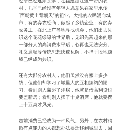
经济已经逐渐瓦解，在福建浙江这一带的农
村，几乎已经没有年轻人愿意呆在家里承传
“面朝黄土背朝天”的祖业。大批的农民涌向城
市，有的弃农经商，做起了乡镇企业；有的弃
农务工，在北上广等地寻找机会，他们出去见
识这个花花绿绿的世界后，见识先富起来的那
一部分人的高消费水平后，心再也无法安分。
礼义廉耻等传统思想快速瓦解，不择手段地赚
钱已经成为共识。
还有大部分农村人，他们虽然没有赚上多少
钱，但他们却学习了城里人的互相摆阔的陋
习。看到别人盖起了洋房，他就是借高利贷也
要盖新房；看到别人摆了十桌酒席，他就要摆
上十五桌才风光。
超前消费已经成为一种风气。另外，在农村稍
微有点能力的人都想办法要迁移到城里去，因