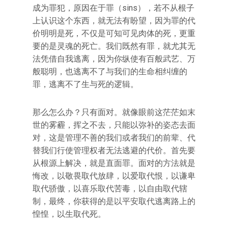
成为罪犯，原因在于罪（sins），若不从根子
上认识这个东西，就无法有盼望，因为罪的代
价明明是死，不仅是可知可见肉体的死，更重
要的是灵魂的死亡。我们既然有罪，就尤其无
法凭借自我逃离，因为你纵使有百般武艺、万
般聪明，也逃离不了与我们的生命相纠缠的
罪，逃离不了生与死的逻辑。
那么怎么办？只有面对。就像眼前这茫茫如末
世的雾霾，挥之不去，只能以弥补的姿态去面
对，这是管理不善的我们或者我们的前辈、代
替我们行使管理权者无法逃避的代价。首先要
从根源上解决，就是直面罪。面对的方法就是
悔改，以敬畏取代放肆，以爱取代恨，以谦卑
取代骄傲，以喜乐取代苦毒，以自由取代辖
制，最终，你获得的是以平安取代逃离路上的
惶惶，以生取代死。