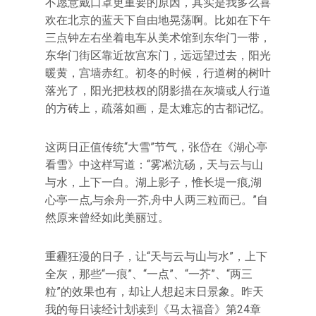
不愿意戴口罩更重要的原因，其实是我多么喜
欢在北京的蓝天下自由地晃荡啊。比如在下午
三点钟左右坐着电车从美术馆到东华门一带，
东华门街区靠近故宫东门，远远望过去，阳光
暖黄，宫墙赤红。初冬的时候，行道树的树叶
落光了，阳光把枝杈的阴影描在灰墙或人行道
的方砖上，疏落如画，是太难忘的古都记忆。
这两日正值传统“大雪”节气，张岱在《湖心亭
看雪》中这样写道：“雾凇沆砀，天与云与山
与水，上下一白。湖上影子，惟长堤一痕,湖
心亭一点,与余舟一芥,舟中人两三粒而已。”自
然原来曾经如此美丽过。
重霾狂漫的日子，让“天与云与山与水”，上下
全灰，那些“一痕”、“一点”、“一芥”、“两三
粒”的效果也有，却让人想起末日景象。昨天
我的每日读经计划读到《马太福音》第24章