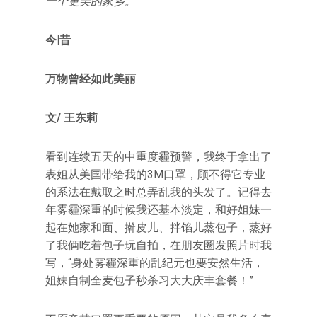
一个更美的家乡。
今|昔
万物曾经如此美丽
文/ 王东莉
看到连续五天的中重度霾预警，我终于拿出了
表姐从美国带给我的3M口罩，顾不得它专业
的系法在戴取之时总弄乱我的头发了。记得去
年雾霾深重的时候我还基本淡定，和好姐妹一
起在她家和面、擀皮儿、拌馅儿蒸包子，蒸好
了我俩吃着包子玩自拍，在朋友圈发照片时我
写，“身处雾霾深重的乱纪元也要安然生活，
姐妹自制全麦包子秒杀习大大庆丰套餐！”