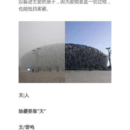
以躲进主爱的屋子，因为爱能遮盖一切过错，
也能抵挡雾霾。
天|人
除霾要靠“天”
文/雷鸣