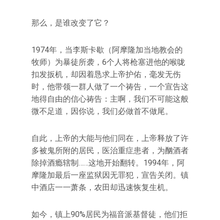
那么，是谁改变了它？
1974年，当李斯卡歇（阿摩隆加当地教会的
牧师）为暴徒所袭，6个人将枪塞进他的喉咙
扣发扳机，却因着恳求上帝护佑，毫发无伤
时，他带领一群人做了一个祷告，一个宣告这
地得自由的信心祷告：主啊，我们不可能这般
微不足道，因你说，我们必做首不做尾。
自此，上帝的大能与他们同在，上帝释放了许
多被鬼所附的居民，医治重症患者，为酗酒者
除掉酒瘾辖制……这地开始翻转。1994年，阿
摩隆加最后一座监狱因无罪犯，宣告关闭。镇
中酒店一一萧条，农田却迅速恢复生机。
如今，镇上90%居民为福音派基督徒，他们拒