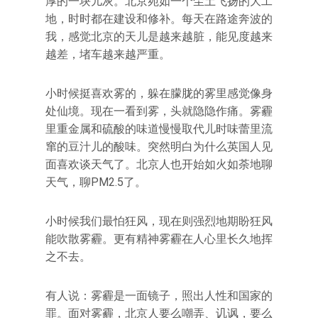
厚的一块儿灰。北京宛如一个尘土飞扬的大工
地，时时都在建设和修补。每天在路途奔波的
我，感觉北京的天儿是越来越脏，能见度越来
越差，堵车越来越严重。
小时候挺喜欢雾的，躲在朦胧的雾里感觉像身
处仙境。现在一看到雾，头就隐隐作痛。雾霾
里重金属和硫酸的味道慢慢取代儿时味蕾里流
窜的豆汁儿的酸味。突然明白为什么英国人见
面喜欢谈天气了。北京人也开始如火如荼地聊
天气，聊PM2.5了。
小时候我们最怕狂风，现在则强烈地期盼狂风
能吹散雾霾。更有精神雾霾在人心里长久地挥
之不去。
有人说：雾霾是一面镜子，照出人性和国家的
罪。面对雾霾，北京人要么嘲弄、讥讽，要么