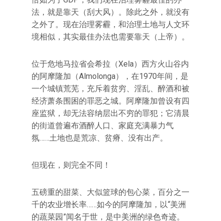
法，就是靠天（刮大风）。除此之外，就没有
之外了。现在治理雾霾，和治理土地与人文环
境相似，其实最佳办法也需要靠天（上帝）。
位于危地马拉省会希拉（Xela）西方火山谷内
的阿摩隆加（Almolonga），在1970年间，是
一个城镇荒芜，充斥着贫穷、淫乱、醉酒和被
经济萧条围困的罪恶之城。阿摩隆加曾设有四
座监狱，却无法容纳层出不穷的罪犯；它清晨
的街道曾遍布酒醉人口、家庭充满暴力气
氛……土地也是荒凉、贫瘠、没有出产。
但现在，则完全不同！
五磅重的甜菜、大似篮球的包心菜，百分之一
千的农业增长率……如今的阿摩隆加，以“美洲
的蔬菜园”闻名于世，是中美洲的绿色奇迹。