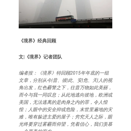
《境界》经典回顾
文|《境界》记者团队
编者按：《境界》特回顾2015年年底的一组
文章，分别从今|昔、彼|此、安|危、天|人的视
角出发，红色霾警之下，往昔万物如此美丽，
而今与我一同叹息；从此地逃向彼地，欧洲或
美国，无法逃离的是肉身之内的罪，令人惶
惶；人眼中的安全抑或危险，末世里遍地的灾
难，唯有躲进主爱的屋子；穷究天人之际，眼
光终要穿过雾霾而仰望，凭着信心，我们羡慕