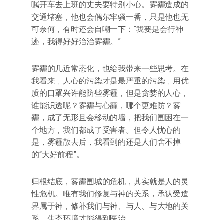
嘱开车去上班的丈夫要特别小心。雾霾造成的
交通堵塞，他也会偶尔牢骚一番，只是他也无
可奈何，有时还会自嘲一下：“我要是会行神
迹，我得好好治治雾霾。”
雾霾的几近常态化，也给我带来一些思考。在
我看来，人心的污染才是最严重的污染，用优
质的口罩兴许能防些雾霾，但是贪婪的人心，
谁能识透呢？雾霾与心霾，哪个更难防？雾
霾，成了无形且会移动的墙，把我们围困在一
个地方，我们都成了受害者。但令人忧心的
是，雾霾散去后，我看到的还是人们舍不掉
的“大好前程”。
归根结底，雾霾围城的危机，其实就是人的灵
性危机。唯有我们修复与神的关系，承认受造
界属于神，修补我们与神、与人、与大地的关
系，生态环境才能得到医治。