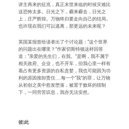
讲主再来的征兆，真正末世来临的时候灾难比
这恐怖太多。日光之下，霾来霾去，日光之
上，庄严辉煌。万物终归要走向自己的结局。
也许现在我们可以逃离，那更远的未来呢？
英国某报曾给读者出了个讨论题：“这个世界
的问题出在哪里？”作家切斯特顿这样回答
道：“亲爱的先生们，在我。”是啊，我不属于
相关政府、企业，也不开车，但我心里一样有
着占有更多资源的自私贪婪，我也可能因为功
利的原因推卸责任……每一个“我”的罪，让万物
从初创之美中愈发堕落，被置于败坏的辖制
下，一同劳苦叹息，我亦无法安然。
彼|此