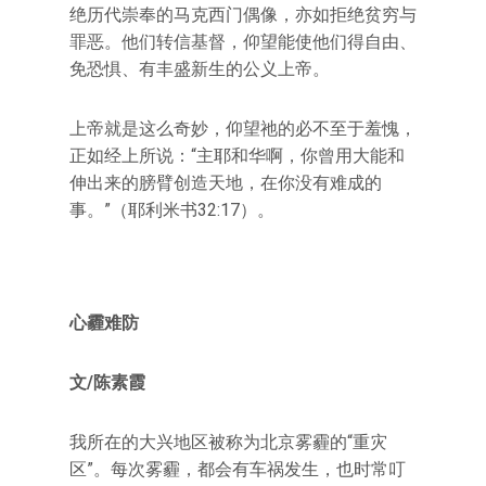
绝历代崇奉的马克西门偶像，亦如拒绝贫穷与
罪恶。他们转信基督，仰望能使他们得自由、
免恐惧、有丰盛新生的公义上帝。
上帝就是这么奇妙，仰望祂的必不至于羞愧，
正如经上所说：“主耶和华啊，你曾用大能和
伸出来的膀臂创造天地，在你没有难成的
事。”（耶利米书32:17）。
心霾难防
文/陈素霞
我所在的大兴地区被称为北京雾霾的“重灾
区”。每次雾霾，都会有车祸发生，也时常叮