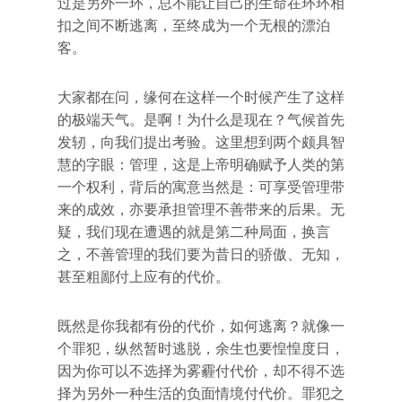
过是另外一环，总不能让自己的生命在环环相
扣之间不断逃离，至终成为一个无根的漂泊
客。
大家都在问，缘何在这样一个时候产生了这样
的极端天气。是啊！为什么是现在？气候首先
发轫，向我们提出考验。这里想到两个颇具智
慧的字眼：管理，这是上帝明确赋予人类的第
一个权利，背后的寓意当然是：可享受管理带
来的成效，亦要承担管理不善带来的后果。无
疑，我们现在遭遇的就是第二种局面，换言
之，不善管理的我们要为昔日的骄傲、无知，
甚至粗鄙付上应有的代价。
既然是你我都有份的代价，如何逃离？就像一
个罪犯，纵然暂时逃脱，余生也要惶惶度日，
因为你可以不选择为雾霾付代价，却不得不选
择为另外一种生活的负面情境付代价。罪犯之