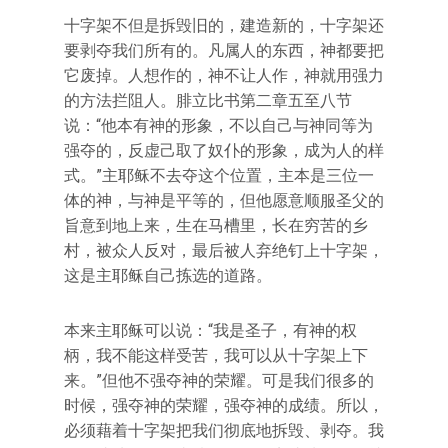
十字架不但是拆毁旧的，建造新的，十字架还
要剥夺我们所有的。凡属人的东西，神都要把
它废掉。人想作的，神不让人作，神就用强力
的方法拦阻人。腓立比书第二章五至八节
说：“他本有神的形象，不以自己与神同等为
强夺的，反虚己取了奴仆的形象，成为人的样
式。”主耶稣不去夺这个位置，主本是三位一
体的神，与神是平等的，但他愿意顺服圣父的
旨意到地上来，生在马槽里，长在穷苦的乡
村，被众人反对，最后被人弃绝钉上十字架，
这是主耶稣自己拣选的道路。
本来主耶稣可以说：“我是圣子，有神的权
柄，我不能这样受苦，我可以从十字架上下
来。”但他不强夺神的荣耀。可是我们很多的
时候，强夺神的荣耀，强夺神的成绩。所以，
必须藉着十字架把我们彻底地拆毁、剥夺。我