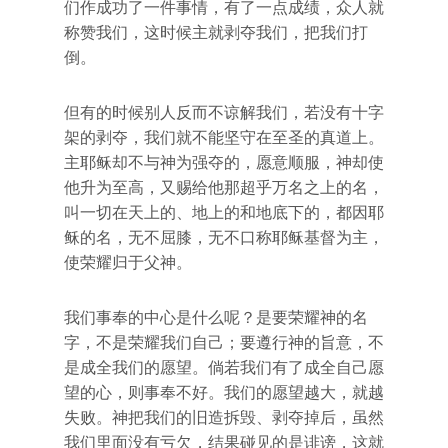
们作成功了一件事情，有了一点成绩，众人就
称赞我们，这时候主就剥夺我们，把我们打
倒。
但有的时候别人反而不谅解我们，若没有十字
架的剥夺，我们就不能坚守在至圣的真道上。
主耶稣却不与神为强夺的，愿意顺服，神却使
他升为至高，又赐给他那超乎万名之上的名，
叫一切在天上的、地上的和地底下的，都因耶
稣的名，无不屈膝，无不口称耶稣基督为主，
使荣耀归于父神。
我们事奉的中心是什么呢？是要荣耀神的名
字，不是荣耀我们自己；要遵行神的旨意，不
是成全我们的愿望。倘若我们有了成全自己愿
望的心，则事奉不好。我们的愿望越大，就越
失败。神把我们的旧造拆毁、剥夺掉后，虽然
我们里面没有亏欠，结果碰见的是诽谤，这就