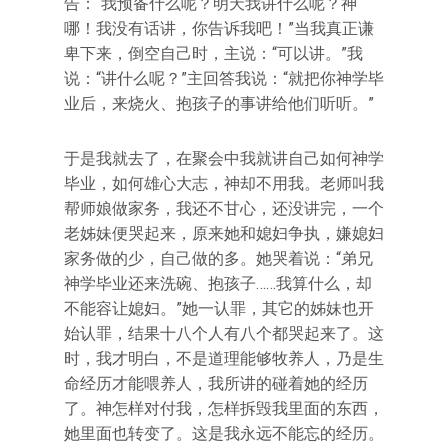
告：“我预备什么呢？明天我讲什么呢？神
哪！我没有话讲，你告诉我吧！”当我真正谦
卑下来，倒空自己时，主说：“可以讲。”我
说：“讲什么呢？”主回答我说：“就把你神学毕
业后，来烧火、抱孩子的事讲给他们听听。”
于是我就去了，在聚会中我就讲自己如何神学
毕业，如何雄心大志，神却不用我。老师叫我
帮师娘做家务，我还不甘心，还没讲完，一个
老姊妹便哭起来，原来她和媳妇争执，嫌媳妇
家务做的少，自己做的多。她哭着说：“弟兄
神学毕业还来洗碗、抱孩子……我算什么，却
不能容让媳妇。”她一认罪，其它的姊妹也开
始认罪，结果十八个人有八个都哭起来了。这
时，我才明白，不是道理能够牧养人，乃是生
命经历才能喂养人，我所讲的碰着她的经历
了。神怎样对付我，怎样拆毁我里面的东西，
她里面也转变了。这是我永远不能忘的经历。