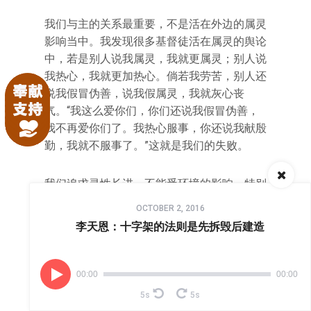
我们与主的关系最重要，不是活在外边的属灵
影响当中。我发现很多基督徒活在属灵的舆论
中，若是别人说我属灵，我就更属灵；别人说
我热心，我就更加热心。倘若我劳苦，别人还
说我假冒伪善，说我假属灵，我就灰心丧
气。“我这么爱你们，你们还说我假冒伪善，
我不再爱你们了。我热心服事，你还说我献殷
勤，我就不服事了。”这就是我们的失败。
我们追求灵性长进，不能受环境的影响，特别
Audio
不能活在舆论里面。五十年代，一个夏日早
OCTOBER 2, 2016
Player
晨，我去看一位姊妹，姊妹有一个小女孩，大
李天恩：十字架的法则是先拆毁后建造
概四、五岁。我敲门，她在里面答应。等了有
五六分钟，她把门打开。我一看，床叠得整整
齐齐，床前摆一个垫子，床上摆一本圣经。我
00:00
00:00
说：“对不起，姊妹，打扰你早晨灵修了。”她
5s
5s
说：“没关系，你敲门时，我正在看圣经，还