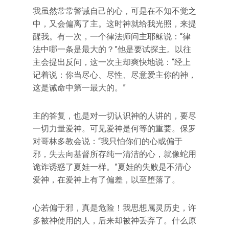
我虽然常常警诫自己的心，可是在不知不觉之
中，又会偏离了主。这时神就给我光照，来提
醒我。有一次，一个律法师问主耶稣说：“律
法中哪一条是最大的？”他是要试探主。以往
主会提出反问，这一次主却爽快地说：“经上
记着说：你当尽心、尽性、尽意爱主你的神，
这是诫命中第一最大的。”
主的答复，也是对一切认识神的人讲的，要尽
一切力量爱神。可见爱神是何等的重要。保罗
对哥林多教会说：“我只怕你们的心或偏于
邪，失去向基督所存纯一清洁的心，就像蛇用
诡诈诱惑了夏娃一样。”夏娃的失败是不清心
爱神，在爱神上有了偏差，以至堕落了。
心若偏于邪，真是危险！我思想属灵历史，许
多被神使用的人，后来却被神丢弃了。什么原