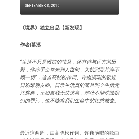
SEPTEMBER 8, 2016
《境界》独立出品【新发现】
作者|慕溪
“生活不只是眼前的苟且，还有诗与远方的田
野，你赤手空拳来到人世间，为找到那片海不
顾一切”，这首高晓松作词、许巍演唱的歌近
日刷爆朋友圈。日常生活真的苟且吗？生活无
法逃离，正如自我无法逃离，鸡汤不能洗除我
们的罪污，也不能将我们生命中的忧愁擦去。
最近这两周，由高晓松作词、许巍演唱的歌曲