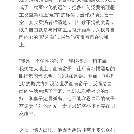
成了一次商业化的运作，把多年前泛黄的理想
主义重新贴上“远方”的标签，当作鸡汤兜售一
空。其实卖汤者很清楚，当年数不清的文青，
以为自由就是与日常生活拉开距离，为找寻自
己内心的“那片海”，最终伤痕累累倒在沙滩
上。
“我是一个任性的孩子，我想擦去一切不幸，
我想在大地上，画满窗子，让所有习惯黑暗的
眼睛都习惯光明。”顾城如是说。然而，“朦胧
派”的顾城终究没给世界画满窗子，反而给自
己的生活画满了牢笼。他难以忍受社会的纷
扰，和妻子定居孤岛。他不能容忍自己的孩子
夺走妻子对他的爱，妻子只好将小孩寄养在朋
友家中。
之后，情人出现，他因为离婚冲突用斧头杀死