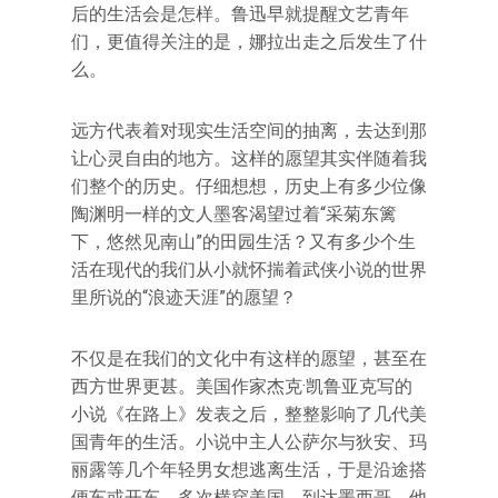
后的生活会是怎样。鲁迅早就提醒文艺青年
们，更值得关注的是，娜拉出走之后发生了什
么。
远方代表着对现实生活空间的抽离，去达到那
让心灵自由的地方。这样的愿望其实伴随着我
们整个的历史。仔细想想，历史上有多少位像
陶渊明一样的文人墨客渴望过着“采菊东篱
下，悠然见南山”的田园生活？又有多少个生
活在现代的我们从小就怀揣着武侠小说的世界
里所说的“浪迹天涯”的愿望？
不仅是在我们的文化中有这样的愿望，甚至在
西方世界更甚。美国作家杰克·凯鲁亚克写的
小说《在路上》发表之后，整整影响了几代美
国青年的生活。小说中主人公萨尔与狄安、玛
丽露等几个年轻男女想逃离生活，于是沿途搭
便车或开车，多次横穿美国，到达墨西哥。他