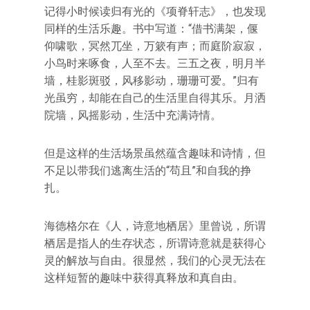
记得小时候读归有光的《项脊轩志》，也发现
同样的生活乐趣。书中写道：“借书满架，偃
仰啸歌，冥然兀坐，万簌有声；而庭阶寂寂，
小鸟时来啄食，人至不去。三五之夜，明月半
墙，桂影斑驳，风移影动，珊珊可爱。”归有
光虽穷，却能在自己的生活里自得其乐。月洒
院墙，风摇影动，生活中充满诗情。
但是这样的生活场景虽然蕴含趣味和诗情，但
不足以带我们逃离生活的“苟且”和自我的挣
扎。
海德格尔在《人，诗意地栖居》里曾说，所谓
栖居是指人的生存状态，所谓诗意就是获得心
灵的解放与自由。很显然，我们的心灵无法在
这样短暂的趣味中获得真释放和真自由。