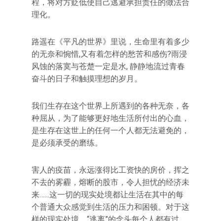
程，将对方贬低使自己逃避承担责任的做法合
理化。
路遥在《平凡的世界》里说，生命里有着多少
的无奈和惋惜,又有着怎样的愁苦和感伤?雨浸
风蚀的落寞与苍楚一定是水, 静静地流过青春
奋斗的日子和触摸理想的岁月。
我们生存在这个世界上所遇到的各种无奈，各
种屈从，为了能够更好地生活所付出的心血，
是生存在这世上的任何一个人都无法避免的，
是必须承受的磨练。
害人的疫苗，永远涨得比工资快的房价，挥之
不去的雾霾，熔断的股市，令人担忧的经济未
来……这一切的现实处境都让生活在其中的每
个普通大众感觉到生活的压力和困顿。对于这
样的现实处境，“逃离”的念头每个人都有过。