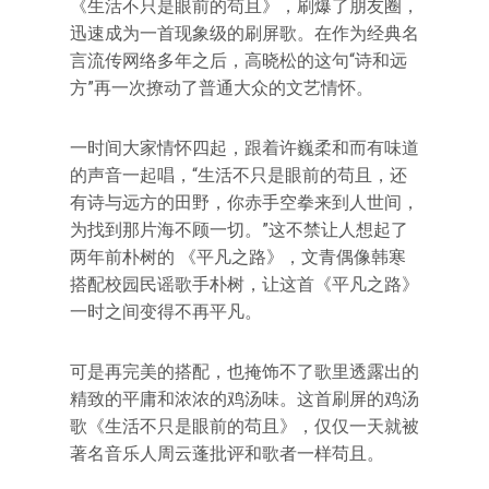
《生活不只是眼前的苟且》，刷爆了朋友圈，
迅速成为一首现象级的刷屏歌。在作为经典名
言流传网络多年之后，高晓松的这句“诗和远
方”再一次撩动了普通大众的文艺情怀。
一时间大家情怀四起，跟着许巍柔和而有味道
的声音一起唱，“生活不只是眼前的苟且，还
有诗与远方的田野，你赤手空拳来到人世间，
为找到那片海不顾一切。”这不禁让人想起了
两年前朴树的 《平凡之路》，文青偶像韩寒
搭配校园民谣歌手朴树，让这首《平凡之路》
一时之间变得不再平凡。
可是再完美的搭配，也掩饰不了歌里透露出的
精致的平庸和浓浓的鸡汤味。这首刷屏的鸡汤
歌《生活不只是眼前的苟且》，仅仅一天就被
著名音乐人周云蓬批评和歌者一样苟且。