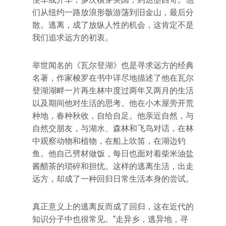
们从纽约一路放浪形骸游荡到旧金山，最后分
散。逃离，成了放纵人性的机会，这肯定不是
我们追求远方的初衷。
举世闻名的《瓦尔登湖》也是寻求远方的经典
名著，作家梭罗在书中详尽地描述了他在瓦尔
登湖湖畔一片再生林中度过两年又两月的生活
以及期间他对生活的思考。他在小木屋旁开荒
种地，春种秋收，自给自足。他亲近自然，与
自然交朋友，与湖水、森林和飞鸟对话，在林
中观察动物和植物，在船上吹笛，在湖边钓
鱼。他自己劈材做饭，每日也面对着柴米油盐
酱醋茶的琐碎和担忧。这样的逃离生活，出走
远方，却成了一种回归日常生活本身的尝试。
真正意义上的逃离反而成了回归，这在近代的
知识分子中也很常见。“走异乡，逃异地，寻