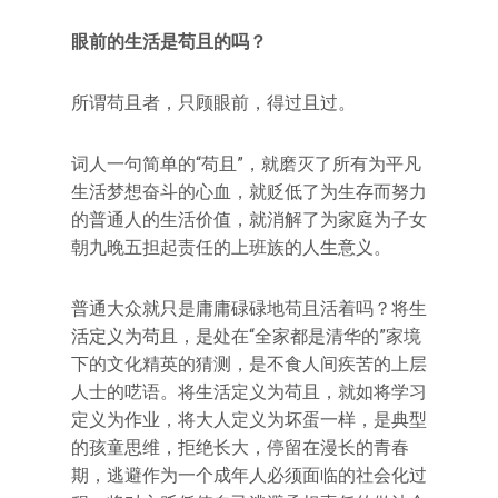
眼前的生活是苟且的吗？
所谓苟且者，只顾眼前，得过且过。
词人一句简单的“苟且”，就磨灭了所有为平凡
生活梦想奋斗的心血，就贬低了为生存而努力
的普通人的生活价值，就消解了为家庭为子女
朝九晚五担起责任的上班族的人生意义。
普通大众就只是庸庸碌碌地苟且活着吗？将生
活定义为苟且，是处在“全家都是清华的”家境
下的文化精英的猜测，是不食人间疾苦的上层
人士的呓语。将生活定义为苟且，就如将学习
定义为作业，将大人定义为坏蛋一样，是典型
的孩童思维，拒绝长大，停留在漫长的青春
期，逃避作为一个成年人必须面临的社会化过