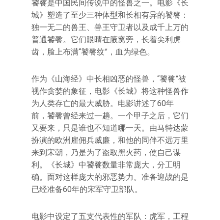
饕餮是中国民间传说中的怪兽之一。电影《长
城》塑造了至少三种体型和长相有异的饕餮：
独一无二的兽王、兽王守卫者以及成千上万的
普通饕餮。它们眼睛在腋窝旁，长着尖利虎
齿，脸上布满“饕餮纹”，血为绿色。
作为《山海经》中长相凶恶的怪兽，“饕餮”被
视作贪婪的象征，电影《长城》将这种怪兽作
为人类存亡的最大威胁。电影讲述了60年
前，饕餮曾经来过一趟。一个甲子之后，它们
又要来，只是谁也不知道哪一天。由马特达蒙
扮演的欧洲雇佣兵威廉，和他的同伴不远万里
来到宋朝，乃是为了盗取黑火药，使自己谋
利。《长城》中饕餮数量非常庞大，分工明
确。面对这样庞大的邪恶势力。准备迎战的是
已经准备60年的宋军守卫部队。
电影中设定了五支代表性的军队：虎军，工程