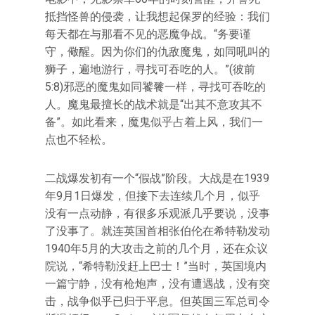
抵挡怪兽的侵袭，让我想起保罗的经验：我们
每天都在与那看不见的恶魔争战。“务要谨
守，儆醒。因为你们的仇敌魔鬼，如同吼叫的
狮子，遍地游行，寻找可吞吃的人。”(彼前
5:8)邪恶的魔鬼如同饕餮一样，寻找可吞吃的
人。魔鬼最擅长的战术就是“出其不意攻其不
备”。如此看来，魔鬼似乎占着上风，我们一
点也不轻松。
二战爆发初有一个“假战”阶段。大战是在1939
年9月1日爆发，但接下去连续几个月，似乎
没有一点动静，有很多乐观派几乎要说，没事
了没事了。就连英国首相张伯伦在希特勒发动
1940年5月的大攻击之前的几个月，还在众议
院说，“希特勒没赶上巴士！”当时，英国境内
一篇宁静，没有枪炮声，没有遭遇战，没有突
击，战争似乎已归于平息。但英国三军总司令