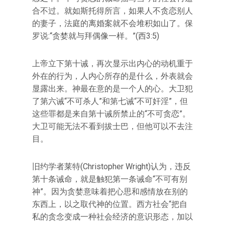
合不过。就如斯托得所言，如果人不贪恋别人
的妻子，法庭的离婚案就不会堆积如山了。保
罗说:“贪婪就与拜偶像一样。”(西3:5)
上帝立下第十诫，再次显示出内心的动机重于
外在的行为，人内心所存的是什么，外表就会
显露出来。神最在意的是一个人的心。大卫犯
了第六诫“不可杀人”和第七诫“不可奸淫”，但
这些罪都是来自第十诫所禁止的“不可贪恋”。
大卫可能无法不看到拔士巴，但他可以不去注
目。
旧约学者莱特(Christopher Wright)认为，违反
第十条诫命，就是触犯第一条诫命“不可有别
神”。因为贪婪意味着把心思和感情放在别的
东西上，以之取代神的位置。西方社会“把自
私的贪念变成一种社会经济的意识形态，加以