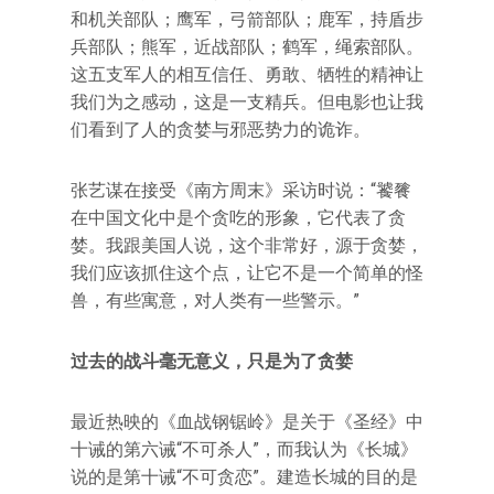
和机关部队；鹰军，弓箭部队；鹿军，持盾步
兵部队；熊军，近战部队；鹤军，绳索部队。
这五支军人的相互信任、勇敢、牺牲的精神让
我们为之感动，这是一支精兵。但电影也让我
们看到了人的贪婪与邪恶势力的诡诈。
张艺谋在接受《南方周末》采访时说：“饕餮
在中国文化中是个贪吃的形象，它代表了贪
婪。我跟美国人说，这个非常好，源于贪婪，
我们应该抓住这个点，让它不是一个简单的怪
兽，有些寓意，对人类有一些警示。”
过去的战斗毫无意义，只是为了贪婪
最近热映的《血战钢锯岭》是关于《圣经》中
十诫的第六诫“不可杀人”，而我认为《长城》
说的是第十诫“不可贪恋”。建造长城的目的是