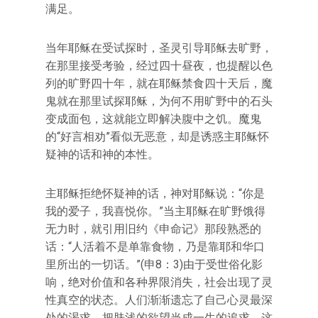
满足。
当年耶稣在受试探时，圣灵引导耶稣去旷野，
在那里接受考验，经过四十昼夜，也提醒以色
列的旷野四十年，就在耶稣禁食四十天后，魔
鬼就在那里试探耶稣，为何不用旷野中的石头
变成面包，这就能立即解决腹中之饥。魔鬼
的“好言相劝”看似无恶意，却是诱惑主耶稣怀
疑神的话和神的本性。
主耶稣拒绝怀疑神的话，神对耶稣说：“你是
我的爱子，我喜悦你。”当主耶稣在旷野饿得
无力时，就引用旧约《申命记》那段熟悉的
话：“人活着不是单靠食物，乃是靠耶和华口
里所出的一切话。”(申8：3)由于受世俗化影
响，绝对价值和各种界限消失，社会出现了灵
性真空的状态。人们渐渐遗忘了自己心灵最深
处的渴求，把肤浅的欲望当成一生的追求。这