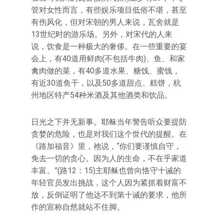
管对女性而言，有些娱乐项目低俗不堪，甚至
有伤风化，但对宋朝的男人来说，瓦舍就是
13世纪时的游乐场。另外，对宋代的人来
说，饮食是一种极大的奢侈。在一些重要的宴
会上，有40道用鲜肉(不包括牛肉)、鱼、和家
禽肉做的菜，有40多道水果、糖饯、蜜饯，
有近30道鱼干，以及50多道甜点、糕饼，杭
州地区特产54种米酒及其他酒类和饮品。
日光之下并无新事。耶稣当年警告听众要提防
贪婪的危险，也是对我们这个世代的提醒。在
《路加福音》里，祂说，“你们要谨慎自守，
免去一切的贪心。因为人的生命，不在乎家道
丰富。”(路12：15)主耶稣也曾向恪守十诫的
年轻官员发出挑战，这个人因为紧抓着财富不
放，反倒证明了他达不到第十诫的要求，他所
作的宣称自然就站不住脚。