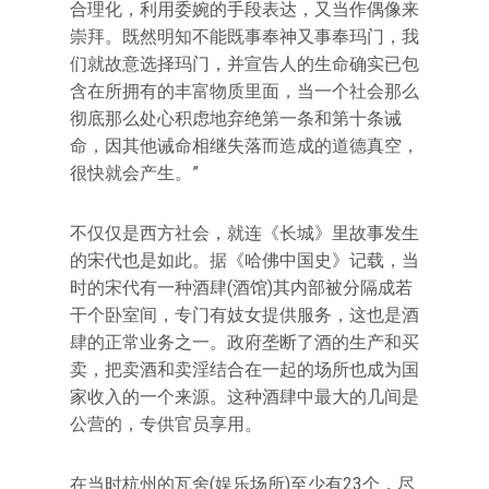
合理化，利用委婉的手段表达，又当作偶像来
崇拜。既然明知不能既事奉神又事奉玛门，我
们就故意选择玛门，并宣告人的生命确实已包
含在所拥有的丰富物质里面，当一个社会那么
彻底那么处心积虑地弃绝第一条和第十条诫
命，因其他诫命相继失落而造成的道德真空，
很快就会产生。”
不仅仅是西方社会，就连《长城》里故事发生
的宋代也是如此。据《哈佛中国史》记载，当
时的宋代有一种酒肆(酒馆)其内部被分隔成若
干个卧室间，专门有妓女提供服务，这也是酒
肆的正常业务之一。政府垄断了酒的生产和买
卖，把卖酒和卖淫结合在一起的场所也成为国
家收入的一个来源。这种酒肆中最大的几间是
公营的，专供官员享用。
在当时杭州的瓦舍(娱乐场所)至少有23个，尽