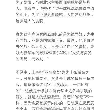
为了防御，当时北宋主要面临的威胁是契丹
人。电影中，也交代了契丹虎视眈眈侵略中原
的企图。为了征服更多疆域，人们发动战争，
这就是人的贪婪。
身为欧洲雇佣兵的威廉以前是为钱而战，为生
存而战，不是为国家和正义。最终，他明白过
去的战斗毫无意义，只是为了自己的贪婪。统
领无影禁军的殿帅林梅将军说：“人类与贪婪
的饕餮并无区别。”
圣经中，上帝把“不可贪婪”列为十条诫命之
一，可见其重要性。贪婪是十诫的最后一条内
容。这条诫命讲到“不可贪恋人……一切所有
的”。这便是十条诫命所要禁止之各样事项的
源头，就是人的贪婪欲望。贪恋和“偷窃”不一
样，因为贪恋是属于内心的，它隐藏在思想意
念之中。不可贪恋的诫命描写当今的社会再适