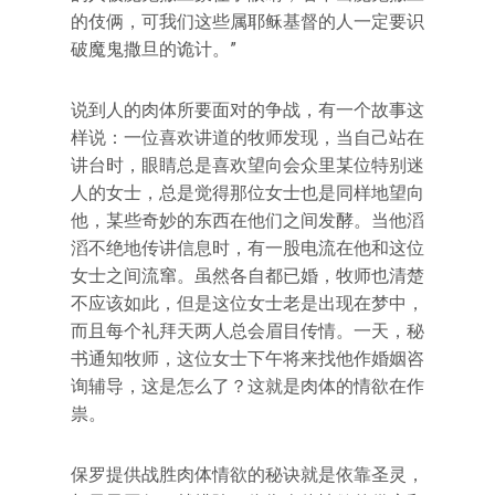
的伎俩，可我们这些属耶稣基督的人一定要识
破魔鬼撒旦的诡计。”
说到人的肉体所要面对的争战，有一个故事这
样说：一位喜欢讲道的牧师发现，当自己站在
讲台时，眼睛总是喜欢望向会众里某位特别迷
人的女士，总是觉得那位女士也是同样地望向
他，某些奇妙的东西在他们之间发酵。当他滔
滔不绝地传讲信息时，有一股电流在他和这位
女士之间流窜。虽然各自都已婚，牧师也清楚
不应该如此，但是这位女士老是出现在梦中，
而且每个礼拜天两人总会眉目传情。一天，秘
书通知牧师，这位女士下午将来找他作婚姻咨
询辅导，这是怎么了？这就是肉体的情欲在作
祟。
保罗提供战胜肉体情欲的秘诀就是依靠圣灵，