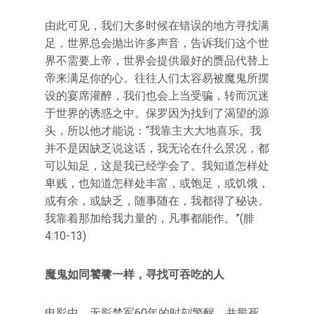
由此可见，我们大多时候在错误的地方寻找满
足，世界总会抛出许多声音，告诉我们这个世
界不需要上帝，世界会提供最好的赝品代替上
帝来满足你的心。往往人们太容易被魔鬼所摆
设的宴席灌醉，我们也会上当受骗，转而沉迷
于世界的诱惑之中。保罗因为找到了渴望的源
头，所以他才能说：“我靠主大大地喜乐。我
并不是因缺乏说这话，我无论在什么景况，都
可以知足，这是我已经学会了。我知道怎样处
卑贱，也知道怎样处丰富，或饱足，或饥饿，
或有余，或缺乏，随事随在，我都得了秘诀。
我靠着那加给我力量的，凡事都能作。”(腓
4:10-13)
魔鬼如同饕餮一样，寻找可吞吃的人
电影中，无影禁军60年的时刻警醒，并誓死