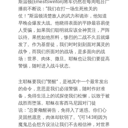
斯温顿(ErnestSwinton)将军仍然在每周电台广
播前不断说：“我们在打一场生死攸关的
仗！”斯温顿清楚敌人的武力和诡诈，他知道
早晚会爆发大战。他晓得表面的平静最容易使
人受骗，如果我们聪明就应该全神贯注，严阵
以待。果然如他所料，惨烈的二战不久后就爆
发了。作为基督徒，我们时时刻刻面对属灵的
战争，而我们所面对的战场，是多面向的战
场：世界、肉体、撒旦。耶稣也让我们要提高
警惕，随时进入战斗状态。
主耶稣要我们“警醒”，是祂其中一个最常发出
的命令，意思是我们必须警惕，随时作好准
备，免得生活上的试探使我们松懈，以致于被
战胜而堕落。耶稣在客西马尼园对门徒
说：“总要儆醒祷告，免得入了迷惑。你们心
灵固然愿意，肉体却软弱了。”(可14:38)因为
魔鬼总会想方设法让我们不去相信神，对世界