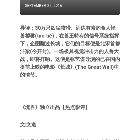
SEPTEMBER 22, 2016
导读：30万只凶猛狡猾、训练有素的食人怪
兽饕餮(tāo tiè)，在兽王特有的信号系统指挥
下，企图翻过长城，它们的目标便是北宋首都
汴梁(今开封)。一场极具视觉冲击力的人兽大
战，即将打响。这便是张艺谋导演的已在国内
提前上映的电影《长城》(The Great Wall)中
的情节。
《境界》独立出品【热点影评】
文|文道