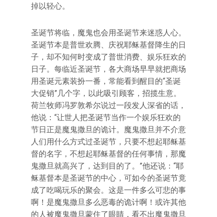
掉以轻心。
圣诞节将临，魔鬼也会用圣诞节来迷惑人心。
圣诞节本是普世欢腾、庆祝耶稣基督降生的日
子，却不知何时变成了普世消费、娱乐狂欢的
日子。每临近圣诞节，各大商场早早就把商场
用圣诞元素装扮一番，常能看到醒目的“圣诞
大促销”几个字，以此吸引顾客，招揽生意。
荷兰牧师冯罗敦希尔说过一段发人深省的话，
他说：“让世人把圣诞节当作一个娱乐狂欢的
节日正是魔鬼撒旦的诡计。魔鬼撒旦并不介意
人们用什么方式过圣诞节，只要不想起耶稣基
督的名字，不想起耶稣基督的任何事情，那魔
鬼撒旦就高兴了，达到目的了。”他还说：“耶
稣基督本是圣诞节的中心，可如今的圣诞节竟
成了吃喝玩乐的聚会。这是一件多么可悲的事
啊！是魔鬼撒旦多么恶毒的诡计啊！或许其他
的人被魔鬼撒旦蒙住了眼睛，看不出魔鬼撒旦